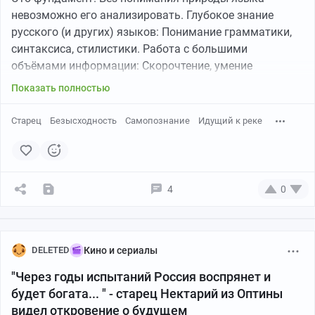
невозможно его анализировать. Глубокое знание
русского (и других) языков: Понимание грамматики,
синтаксиса, стилистики. Работа с большими
объёмами информации: Скорочтение, умение
выделять суть, игнорируя «воду». Реферирование и
Показать полностью
аннотирование: Умение кратко излагать суть
документа и размечать текст (присваивать ему метки,
Старец
Безысходность
Самопознание
Идущий к реке
тональность, темы). Понимание теории
коммуникации: Знание того, как устроен диалог,
монолог, как передается смысл.
2. Лингвистика и работа с текстом (Продвинутый
4
0
уровень) Корпусная лингвистика: Умение собирать и
размечать корпуса текстов (наборы данных для
обучения моделей). Компьютерная лингвистика
(NLU/NLP): Понимание того, как работают алгоритмы
DELETED
Кино и сериалы
обработки естественного языка (стемминг,
"Через годы испытаний Россия воспрянет и
лемматизация, парсинг синтаксиса). Сентимент-
будет богата... " - старец Нектарий из Оптины
анализ (анализ тональности): Умение настраивать
видел откровение о будущем