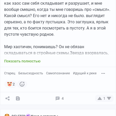
как хаос сам себя складывает и разрушает, и мне
вообще смешно, когда ты мне говоришь про «смысл».
Какой смысл? Его нет и никогда не было. выглядит
серьезно, а по факту пустышка. Это заглушка, ярлык
для тех, кто боится посмотреть в пустоту. А я в этой
пустоте чувствую родное.
Мир хаотичен, понимаешь? Он не обязан
складываться в стройные схемы.Звезда взорвалась,
осколки столкнулись, слились в планеты, случайные
Показать полностью
молекулы образовались в хаотичные цепочки, из этих
цепочек выстроились первые простейшие клетки,
Старец
Безысходность
Самопознание
Идущий к реке
зародилась первая простейшая жизнь.
И в ней, как и в нашей, нет никакого, блять плана,
2
никакой справедливости, только сеть узоров хаоса,
которые пересекаются и рвутся. И я, вместо того
4
1
чтобы искать божественное предназначение,
рассматриваю эти узоры под разными углами, создаю
свои. Где-то они складываются в красивые фракталы,