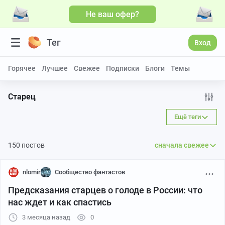
Не ваш офер?
Больше видео
Тег
Вход
Горячее
Лучшее
Свежее
Подписки
Блоги
Темы
Старец
Ещё теги
150 постов
сначала свежее
nlomir
Сообщество фантастов
Предсказания старцев о голоде в России: что
нас ждет и как спастись
3 месяца назад
0