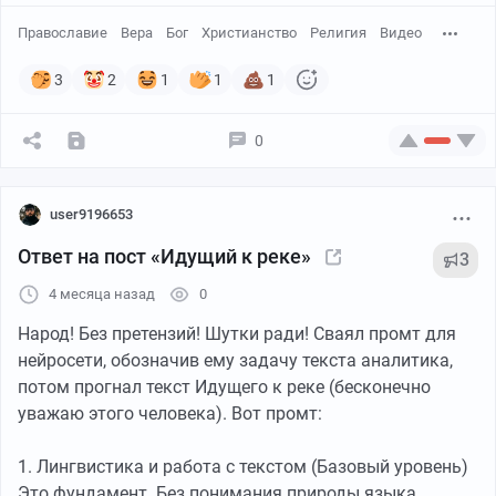
Православие
Вера
Бог
Христианство
Религия
Видео
3
2
1
1
1
0
user9196653
Ответ на пост «Идущий к реке»
3
4 месяца назад
0
Народ! Без претензий! Шутки ради! Сваял промт для
нейросети, обозначив ему задачу текста аналитика,
потом прогнал текст Идущего к реке (бесконечно
уважаю этого человека). Вот промт:
1. Лингвистика и работа с текстом (Базовый уровень)
Это фундамент. Без понимания природы языка