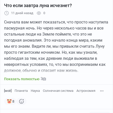
территориями вокруг современного Ливана.
Что если завтра луна исчезнет?
многомиллиардной империи. В тысяча восемьсот
Великобритания получала влияние и контроль над
тридцать седьмом году в состоятельной семье
11 дней назад
0
районами южной Месопотамии.
родился мальчик, которому было суждено изменить
Сначала вам может показаться, что просто наступила
финансовый мир. Тогда никто не мог представить, что
Другие территории предполагалось передать под
пасмурная ночь. Но через несколько часов вы и все
именно он однажды станет одним из самых
формально арабское управление, но при сохранении
остальные люди на Земле поймете, что это не
влиятельных людей своей эпохи.
британского или французского влияния. Особенно
погодная аномалия. Это начало конца мира, каким
сложным оставался вопрос Палестины. Для неё
мы его знаем. Видите ли, мы привыкли считать Луну
Семья которая готовила будущего финансового
предусматривалась особая форма международного
просто гигантским ночником. Но, как мы узнали,
гиганта
управления.
наблюдая за тем, как древние люди выживали в
невероятных условиях, то, что мы воспринимаем как
Джей Пи Морган не был человеком, которому
На бумаге это выглядело как дипломатический
должное, обычно и спасает нам жизнь.
пришлось выбираться из бедности. Он появился на
компромисс между двумя державами. Но для
свет в семье, где предпринимательство и связи
3
Показать полностью
народов региона соглашение означало другое. Их
передавались из поколения в поколение. Его предки
политическое будущее обсуждали без их участия.
происходили из Уэльса и еще несколько столетий
[моё]
Планета
Наука
Солнечная система
Астрономия
назад принадлежали к британской аристократии.
Тайные обещания Великобритании арабам
Один из представителей рода, Майлс Морган, решил
8
оставить привычную жизнь и отправился в
Пока Сайкс и Пико обсуждали раздел османских