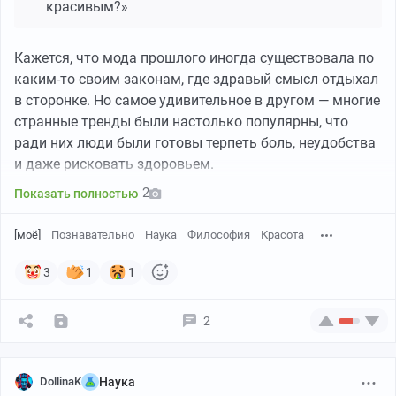
влияние после распада Османской империи.
красивым?»
Кажется, что мода прошлого иногда существовала по
каким-то своим законам, где здравый смысл отдыхал
в сторонке. Но самое удивительное в другом — многие
странные тренды были настолько популярны, что
ради них люди были готовы терпеть боль, неудобства
и даже рисковать здоровьем.
Имя Моргана сегодня известно во всем мире. Оно
2
Показать полностью
связано с крупнейшими банками, огромными
капиталами и влиянием на мировую экономику.
[моё]
Познавательно
Наука
Философия
Красота
Многие историки считают его человеком, сумевшим
превратить финансы в инструмент власти. Он
3
1
1
Переговоры начались в Лондоне в конце 1915 года. В
контролировал железные дороги, металлургию,
январе 1916 года стороны достигли предварительной
банковское дело и энергетику, а его решения
2
договорённости, которая позднее была одобрена
отражались не только на бизнесе, но и на судьбе всей
правительствами. На карте территории обозначили
страны.
разными цветами. Франция должна была получить
DollinaK
Наука
прямой контроль над частью побережья Сирии и
Но путь к вершине начался задолго до появления