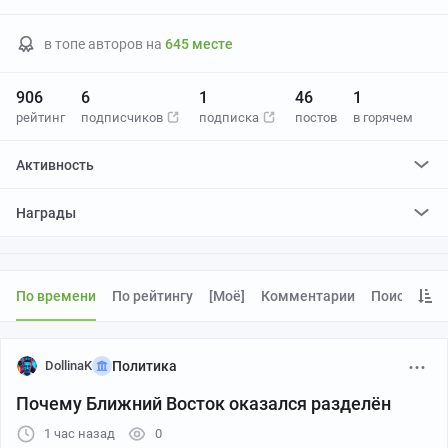
в топе авторов на
645 месте
906
6
1
46
1
рейтинг
подписчиков
подписка
постов
в горячем
Активность
поставил
0
плюсов и
0
минусов
Награды
По времени
По рейтингу
[моё]
Комментарии
Поиск
DollinaK
Политика
Почему Ближний Восток оказался разделён
1 час назад
0