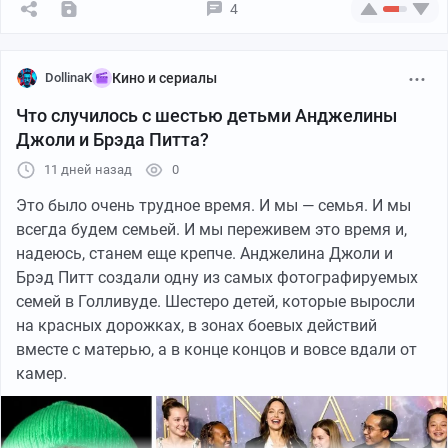
британские колонии Северной Америки. Именно этот
4
территорий, британская дипломатия одновременно
шаг стал отправной точкой для будущего могущества
вела переговоры с арабскими лидерами. В переписке
всей династии.
между британским верховным комиссаром в Египте
DollinaK
Кино и сериалы
Генри Макмагоном и шарифом Мекки Хусейном ибн
Али обсуждалась возможность арабского восстания
Что случилось с шестью детьми Анджелины
против Османской империи.
Джоли и Брэда Питта?
11 дней назад
0
Хусейн рассчитывал, что поддержка Британии
поможет создать независимое арабское государство.
Это было очень трудное время. И мы — семья. И мы
Британская сторона действительно использовала
всегда будем семьей. И мы переживем это время и,
формулировки, которые позволяли рассчитывать на
надеюсь, станем еще крепче. Анджелина Джоли и
широкую арабскую независимость после победы над
Брэд Питт создали одну из самых фотографируемых
османами. Однако границы будущего государства
семей в Голливуде. Шестеро детей, которые выросли
намеренно оставались недостаточно определёнными.
на красных дорожках, в зонах боевых действий
вместе с матерью, а в конце концов и вовсе вдали от
Проблема заключалась в том, что эти обещания
камер.
существовали одновременно с секретными
На новом месте Морганы быстро освоились. Они
договорённостями Британии и Франции. Получалась
занимались торговлей, перевозками, открывали
противоречивая дипломатическая конструкция.