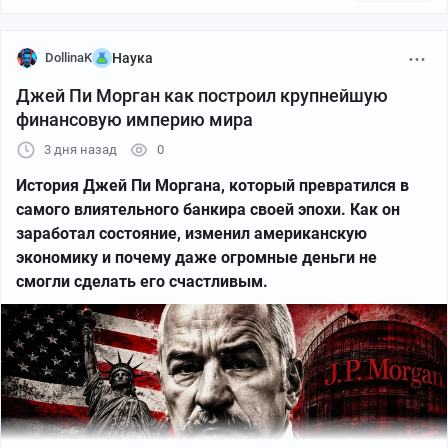
Особенно важным для Британии был Суэцкий канал.
DollinaK
Наука
Через него проходил стратегический путь к Индии,
Джей Пи Морган как построил крупнейшую
поэтому контроль над регионом имел огромное
финансовую империю мира
значение. Франция в свою очередь стремилась
усилить влияние в Леванте и рассматривала Сирию
3 дня назад
0
как территорию своих интересов.
История Джей Пи Моргана, который превратился в
самого влиятельного банкира своей эпохи. Как он
Пока армия сражалась на фронтах Первой мировой
заработал состояние, изменил американскую
войны, дипломаты уже обсуждали будущее османских
экономику и почему даже огромные деньги не
владений. Именно в этот момент на сцене появились
смогли сделать его счастливым.
британец Марк Сайкс и француз Франсуа Жорж Пико.
Их задача заключалась в том, чтобы договориться о
сферах влияния Великобритании и Франции после
предполагаемого поражения Османской империи.
Переговоры проходили тайно. Представителей
арабского населения, курдов и других народов