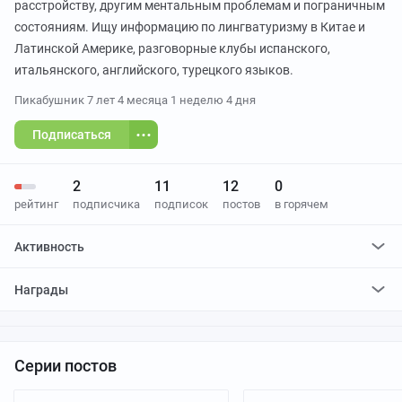
расстройству, другим ментальным проблемам и пограничным
состояниям. Ищу информацию по лингватуризму в Китае и
Латинской Америке, разговорные клубы испанского,
итальянского, английского, турецкого языков.
Пикабушник
7 лет 4 месяца 1 неделю 4 дня
Подписаться
2
11
12
0
рейтинг
подписчика
подписок
постов
в горячем
Активность
поставил
54
плюса и
0
минусов
Награды
Серии постов