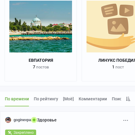
ЕВПАТОРИЯ
ЛИНУКС ПОБЕДИЛ
7
1
постов
пост
По времени
По рейтингу
[моё]
Комментарии
Поиск
goginevpa
Здоровье
Закреплено