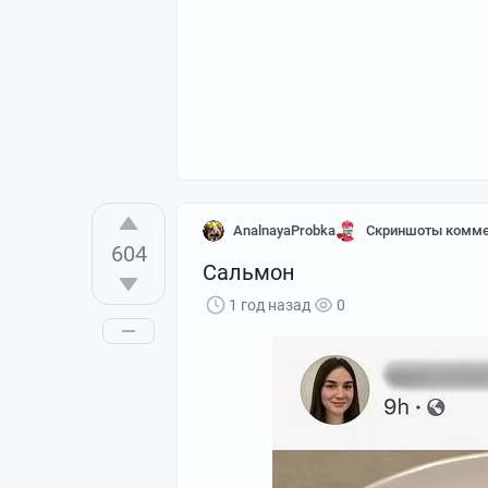
AnalnayaProbka
Скриншоты комме
604
#comment_379294667
Сальмон
1 год назад
0