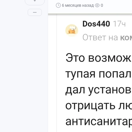
6 месяцев назад
0
Сегодня я хочу поделиться ещё одним 
На самом деле эта болезнь встречается
обезопасить либо же верят, что опреде
Что же собственно случилось?
В боксе ожидал мальчик 5 лет. Он пост
беспокоила сильная лихорадка, боль в 
беспокоили боли в животе перед походо
Каков наш план?
Чтобы правильно помочь, нужно знать,