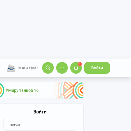
1
Войти
#Миру танков 16
Войти