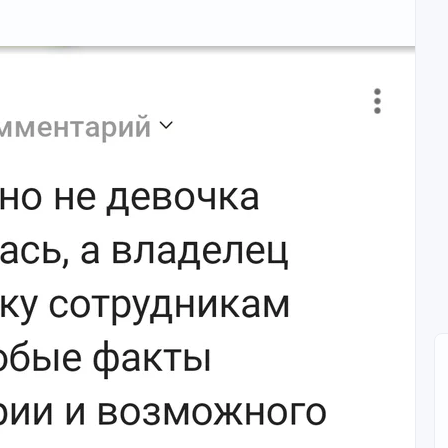
случаем из своей практики.
 довольно часто. Но далеко не все знают как себя
лённые действия уберегут от неё.
упил на вторые сутки заболевания. Со слов мамы, его
животе, рвота, частый, жидкий стул, периодически
м в туалет.
 что могло быть причиной болезни. Когда мы говорим о