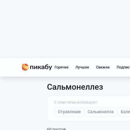
Горячее
Лучшее
Свежее
Подпис
Сальмонеллез
С этим тегом используют:
Отравление
Сальмонелла
Боле
60 постов