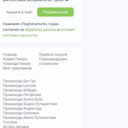
Подписаться
Нажимая «Подписаться», я даю
согласие на
обработку данных
и
условия
почтовых рассылок
.
Помощь
Правила соцсети
Кодекс Пикабу
О рекомендациях
Команда Пикабу
О компании
Моб. приложение
Промокоды Биг Гик
Промокоды Lamoda
Промокоды М.Видео
Промокоды Пятерочка
Промокоды Aroma Butik
Промокоды Яндекс Путешествия
Промокоды Яндекс Еда
Промокоды Ситилинк
Промокоды Авито Путешествия
Постила
Футбол сегодня