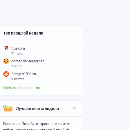
Топ прошлой недели
truekpru
71 пост
comandanteMorgan
2 поста
BringerOfShiza
9 постов
Посмотреть весь топ
Лучшие посты недели
Рассылка Пикабу: отправляем самые
🔥
рейтинговые материалы за 7 дней