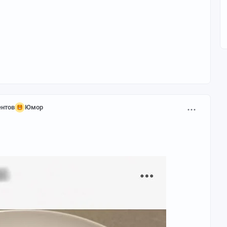
нтов
Юмор