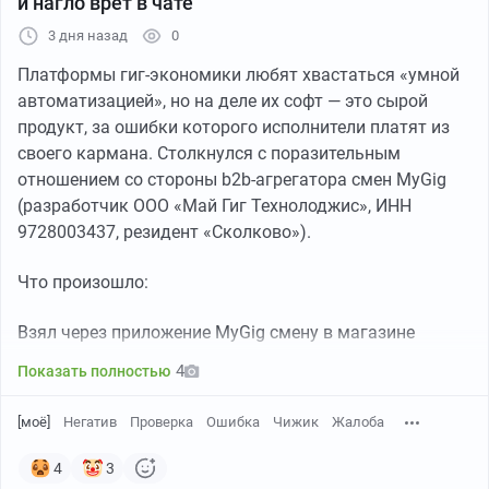
и нагло врет в чате
3 дня назад
0
Платформы гиг-экономики любят хвастаться «умной
автоматизацией», но на деле их софт — это сырой
продукт, за ошибки которого исполнители платят из
своего кармана. Столкнулся с поразительным
отношением со стороны b2b-агрегатора смен MyGig
(разработчик ООО «Май Гиг Технолоджис», ИНН
9728003437, резидент «Сколково»).
Что произошло:
Взял через приложение MyGig смену в магазине
«Чижик». Платформа выдала некорректный и
4
Показать полностью
неполный адрес: «с. Константиново, 24» без указания
муниципального района. В Московской области таких
[моё]
Негатив
Проверка
Ошибка
Чижик
Жалоба
населенных пунктов несколько. При автоматическом
переходе из приложения во внешние карты произошел
4
3