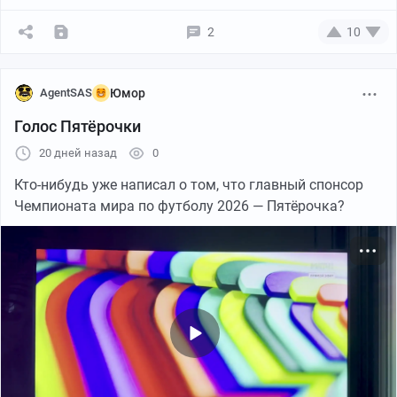
сбой геокодинга API самого приложения, и система
направила меня на дублирующий адрес — на
2
10
заброшку в Домодедово (хотя фактический магазин,
как выяснилось позже, был в Раменском районе).
AgentSAS
Юмор
Голос Пятёрочки
20 дней назад
0
Кто-нибудь уже написал о том, что главный спонсор
Чемпионата мира по футболу 2026 — Пятёрочка?