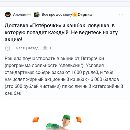
сумму даже, ввожу промокод... а он не применяется (
Аноним
Всё про доставку
Сервис
Доставка «Пятёрочки» и кэшбэк: ловушка, в
которую попадет каждый. Не ведитесь на эту
акцию!
1 месяц назад
0
Решила поучаствовать в акции от Пятёрочки
(программа лояльности "Апельсин"). Условия
стандартные: собери заказ от 1600 рублей, и тебе
начислят жирный акционный кэшбэк - 6 000 баллов
(это 600 рублей чистыми) плюс личный категорийный
кэшбэк.
Я добросовестно прибыл к назначенному времени
(09:00) туда, куда меня послал софт приложения. В
итоге: впустую потраченные личные деньги на дорогу,
потерянное рабочее время и сорванная смена для