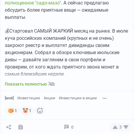
полноценное "садо-мазо"
. А сейчас предлагаю
обсудить более приятные вещи — ожидаемые
выплаты.
💰Стартовал САМЫЙ ЖАРКИЙ месяц на рынке. В июле
куча российских компаний (крупных и не очень)
закроют реестр и выплатят дивиденды своим
Приглашение поучаствовать в акции
акционерам. Собрал в обзоре ключевые июльские
дивы — давайте заглянем в свои портфели и
Я честно набрала корзину, в которой среди прочего
проверим, от кого ждать приятного звона монет в
были весовые продукты (курица, овощи). Сумма
самые ближайшие недели.
заказа при оплате была больше 1600 рублей. При
оформлении оплаты было указано, сколько вернётся
3
Показать полностью
бонусов (6277 бонусов - это аукционный + регулярный
кэшбэк). Скрин я не сделала, так как не думала, что
[моё]
Инвестиции
Акции
Инвестиции в акции
так получится так нехорошо. Деньги списали, я сижу
1
1
довольная и жду доставку.
Как повела себя техподдержка:
Но на этапе сборки в магазине началось «веселье».
0
3
Сборщики взвесили овощи и цыпленка, и вес ушел в