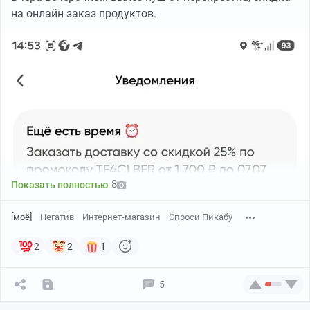
на онлайн заказ продуктов.
8
Показать полностью
[моё]
Негатив
Интернет-магазин
Спроси Пикабу
2
2
1
Скидка хорошая, решил что завтра днем закажу.
5
Сегодня добавил в корзину товаров, на бОльшую