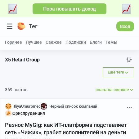
Пора повышать доход
Больше видео
Тег
Вход
Горячее
Лучшее
Свежее
Подписки
Блоги
Темы
X5 Retail Group
Ещё теги
369 постов
сначала свежее
IliyaUmuromec
Черный список компаний
Юриспруденция
Разнос MyGig: как ИТ-платформа подставляет
сеть «Чижик», грабит исполнителей на деньги