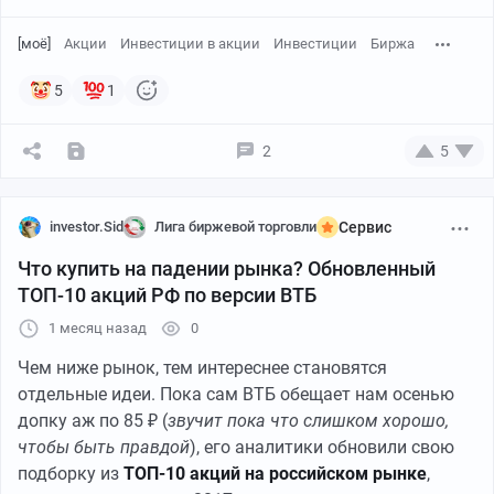
[моё]
Акции
Инвестиции в акции
Инвестиции
Биржа
Я пошла в чат поддержки приложения. Там оператор
бодро признала: "Да, вес изменили мы при сборке, так
5
1
получилось". Но баллы возвращать отказалась,
сославшись на то, что робот считает всё по
2
5
финальному чеку.
📉Падали практически все бумаги, но некоторые
акции из верхнего эшелона показали особенно
Следующий оператор просто закрыла обращение с
сильную просадку и грохнулись гораздо мощнее
investor.Sid
Лига биржевой торговли
Сервис
отпиской "вы не выполнили условия".
индекса. Я решил проанализировать, какие из этих
Что купить на падении рынка? Обновленный
фишек можно брать с прицелом на восстановление.
1/3
ТОП-10 акций РФ по версии ВТБ
1 месяц назад
0
Чтобы не пропустить свежие обзоры,
подписывайтесь на
тг-канал
или
канал в Макс
с
Чем ниже рынок, тем интереснее становятся
авторской аналитикой и инвест-юмором.
отдельные идеи. Пока сам ВТБ обещает нам осенью
допку аж по 85 ₽ (
звучит пока что слишком хорошо,
чтобы быть правдой
), его аналитики обновили свою
👉В список попали только те акции, которые
подборку из
ТОП-10 акций на российском рынке
,
включены в основной бенчмарк — индекс Мосбиржи.