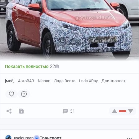
22
Показать полностью
[моё]
АвтоВАЗ
Nissan
Лада Веста
Lada XRay
Длиннопост
31
uvejourgen
Транспорт