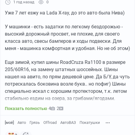
года выпускается Логан третьего поколения)).
1 год назад
0
Уже 7 лет езжу на Lada X-ray, до это авто была Нива)
В итоге, получился всем известный Xray. Машина в
целом довольно неплохая. А в кросс-варианте
У машинки - есть задатки по легкому бездорожью -
выглядит очень даже приятно, в отличие от обычной
высокий дорожный просвет, не плохие, для своего
версии. Но спросом машина не пользовалась,
класса авто, свесы бамперов и ходы подвески. Для
поскольку являлась перелицованным Рено Сандеро.
меня - машинка комфортная и удобная. Но не об этом)
Разница была лишь во внешности и в подрамнике (у
Xray он свой и с Сандеро не взаимозаменяемый).
Еще зимой, купил шины RoadCruza Ra1100 в размере
Потому ее сняли с производства.
205/60R16, на замену штатных шоссейных. Шины
нашел на авито, по прям дешевой цене. Да Б/У, да чуть
Так вот Азимут это первоначальный вариант,
потрескалась боковина возле букв.. но пофиг) Шины
построенный на Lada B, который является в сущности
специально искал с хорошим протектором, т.к. летом
тем самым не случившимся Xray.
стабильно ездим на озера, за грибами/ягодами.
Его просто достали из шкафа и показали на выставке.
4
2
Показать полностью
Поскольку Lada B не предполагает полного привода,
то и Азимут будет только переднеприводным, как и
[моё]
Авто
Грязь
Offroad
АвтоВАЗ
Покатушки
его предшественник Xray. А поскольку он спросом не
пользовался, то и "новинку" ждёт та же участь. Проект