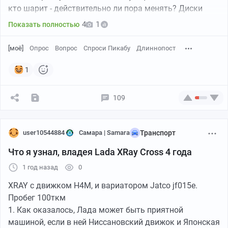
кто шарит - действительно ли пора менять? Диски
только спереди, сзади барабаны.
4
1
Показать полностью
Ну и заодно подскажите - какие тормозные диски
[моё]
Опрос
Вопрос
Спроси Пикабу
Длиннопост
лучше взять на замену старых из этих (Тормозные
колодки возьму Bosch (Low-Metallic):
1
Вариант до 3х тыщ
109
user10544884
Самара | Samara
Транспорт
Что я узнал, владея Lada XRay Cross 4 года
Всего голосов:
1 год назад
0
XRAY с движком H4M, и вариатором Jatco jf015e.
1/4
Пробег 100ткм
1. Как оказалось, Лада может быть приятной
машиной, если в ней Ниссановский движок и Японская