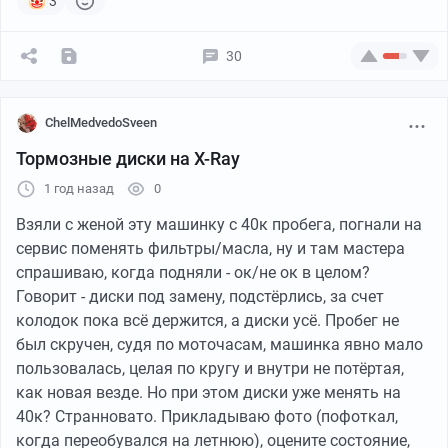
3
изначально мертворождённый. Как это уже было с
Аурой, которую недавно без лишнего шума сняли с
30
производства (у дилеров до сих пор полно запасов
годовой давности) и Электроларгусом (который тоже
никто никогда покупать не собирался).
ChelMedvedoSveen
Стало быть, мы увидим несколько ходовых макетов,
Тормозные диски на X-Ray
может быть даже будет пробная партия. Но в
полноценное производство модель не пойдет и
1 год назад
0
продаваться не будет. Либо ситуация будет по
Взяли с женой эту машинку с 40к пробега, погнали на
аналогии с Искрой. Модель есть, но ее нет. Вроде даже
сервис поменять фильтры/масла, ну и там мастера
выпускается, но её нигде не найти.
спрашиваю, когда подняли - ок/не ок в целом?
Говорит - диски под замену, подстёрлись, за счет
колодок пока всё держится, а диски усё. Пробег не
был скручен, судя по моточасам, машинка явно мало
пользовалась, целая по кругу и внутри не потёртая,
как новая везде. Но при этом диски уже менять на
40к? Странновато. Прикладываю фото (пофоткал,
когда переобувался на летнюю), оцените состояние,