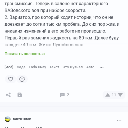
трансмиссия. Теперь в салоне нет характерного
ВАЗовского воя при наборе скорости.
2. Вариатор, про который ходят истории, что он не
доезжает до сотки тыс км пробега. До сих пор жив, и
никаких изменений в его работе не произошло.
Первый раз заменил жидкость на 80ткм. Далее буду
каждые 40ткм. Жижа Лукойловская.
3. Ходовка живучая. На текущий момент всё в идеале,
Показать полностью
ничего не делал, кроме следующего: Был курьезный
случай, застучала подвеска спереди. Был в
[моё]
Лада
Lada XRay
Текст
Что я узнал
Авто
нескольких СТО, везде разные приговоры: Рейка,
аммортизаторы, Это же жигули - что ты хочешь.
Забил, думаю, буду ездить пока звук наружу не
выйдет. Оказалось стойки стаба. Хотя все мастера не
2
11
находили никаких нареканий на эти стабы. Теперь
машина едет по неровностям как новая, мягко и
бесшумно.
tan2010tan
Устройство ходовой, мастера говорят, слизано с
Сандеро.