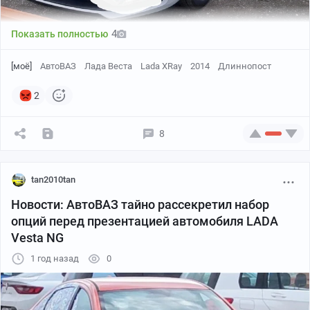
4
Показать полностью
[моё]
АвтоВАЗ
Лада Веста
Lada XRay
2014
Длиннопост
2
8
tan2010tan
Новости: АвтоВАЗ тайно рассекретил набор
опций перед презентацией автомобиля LADA
Vesta NG
1 год назад
0