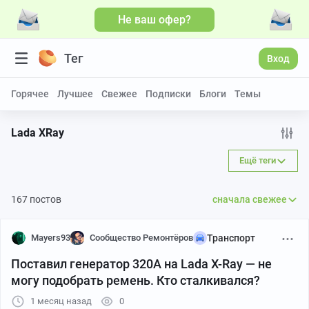
Не ваш офер?
Тег
Вход
Горячее
Лучшее
Свежее
Подписки
Блоги
Темы
Lada XRay
Ещё теги
167 постов
сначала свежее
Mayers93
Сообщество Ремонтёров
Транспорт
Поставил генератор 320А на Lada X-Ray — не
могу подобрать ремень. Кто сталкивался?
1 месяц назад
0