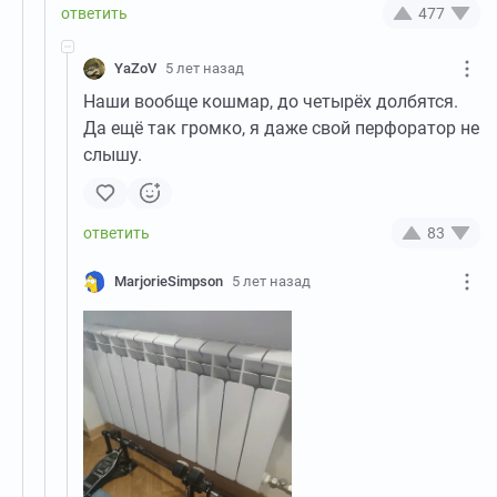
477
YaZoV
5 лет назад
Наши вообще кошмар, до четырёх долбятся.
Да ещё так громко, я даже свой перфоратор не
слышу.
83
MarjorieSimpson
5 лет назад