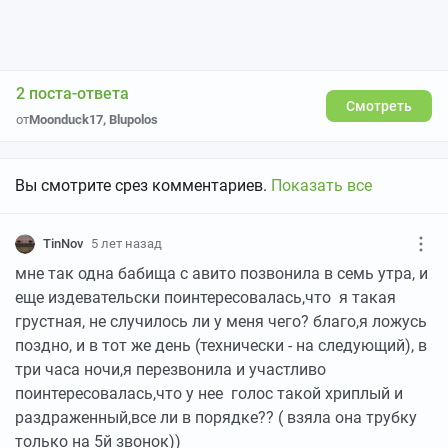
2 поста-ответа
Смотреть
от
Moonduck17
,
Blupolos
Вы смотрите срез комментариев.
Показать все
TinNov
5 лет назад
мне так одна бабища с авито позвонила в семь утра, и
еще издевательски поинтересовалась,что я такая
грустная, не случилось ли у меня чего? благо,я ложусь
поздно, и в тот же день (технически - на следующий), в
три часа ночи,я перезвонила и участливо
поинтересовалась,что у нее голос такой хриплый и
раздраженный,все ли в порядке?? ( взяла она трубку
только на 5й звонок))