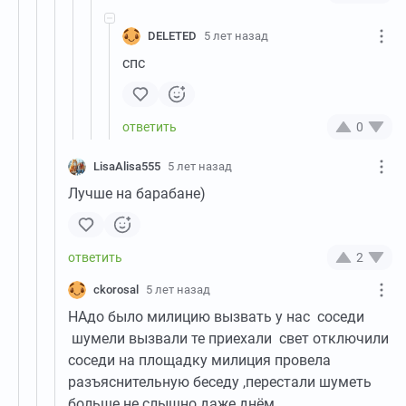
DELETED
5 лет назад
спс
0
LisaAlisa555
5 лет назад
Лучше на барабане)
2
ckorosal
5 лет назад
НАдо было милицию вызвать у нас соседи
шумели вызвали те приехали свет отключили
соседи на площадку милиция провела
разъяснительную беседу ,перестали шуметь
больше не слышно даже днём