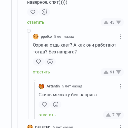
наверное, спят)))))
43
ppolko
5 лет назад
Охрана отдыхает? А как они работают
тогда? Без напряга?
91
Artantin
5 лет назад
Скинь мессагу без напряга.
7
DELETED
5 лет назад