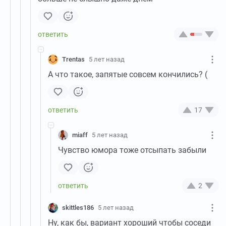
Trentas
5 лет назад
А что такое, запятые совсем кончились? (
17
miaff
5 лет назад
Чувство юмора тоже отсыпать забыли
2
skittles186
5 лет назад
Ну, как бы, вариант хороший чтобы соседи