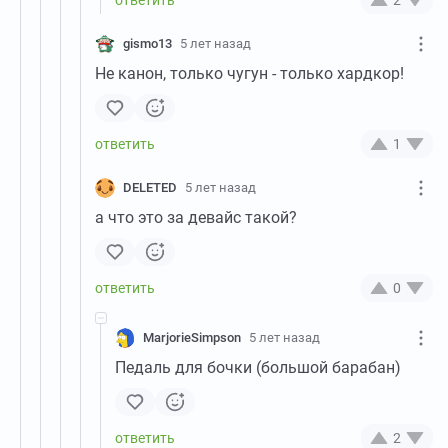
gismo13
5 лет назад
Не канон, только чугун - только хардкор!
1
DELETED
5 лет назад
а что это за девайс такой?
0
MarjorieSimpson
5 лет назад
Педаль для бочки (большой барабан)
2