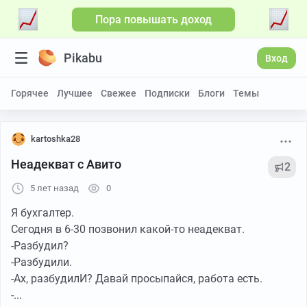
Пора повышать доход
Pikabu
Вход
Горячее
Лучшее
Свежее
Подписки
Блоги
Темы
kartoshka28
Неадекват с Авито
2
5 лет назад
0
Я бухгалтер.
Сегодня в 6-30 позвонил какой-то неадекват.
-Разбудил?
-Разбудили.
-Ах, разбудилИ? Давай просыпайся, работа есть.
-...