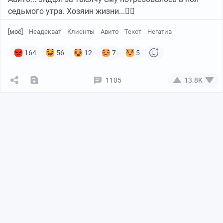
седьмого утра. Хозяин жизни...🤦‍♀️
[моё]
Неадекват
Клиенты
Авито
Текст
Негатив
164
56
12
7
5
1105
13.8K