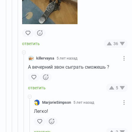
36
killervaysa
5 лет назад
А вечерний звон сыграть сможешь ?
5
MarjorieSimpson
5 лет назад
Легко!
2