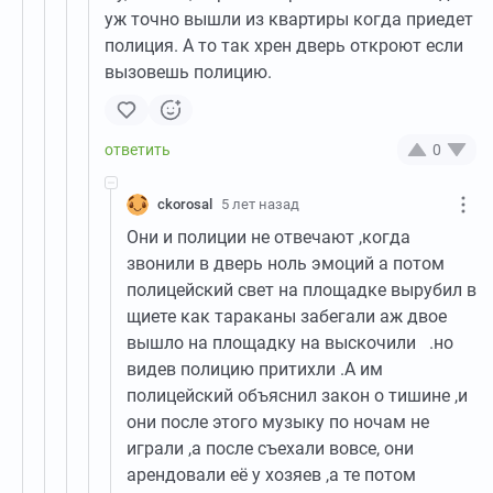
уж точно вышли из квартиры когда приедет
полиция. А то так хрен дверь откроют если
вызовешь полицию.
0
ckorosal
5 лет назад
Они и полиции не отвечают ,когда
звонили в дверь ноль эмоций а потом
полицейский свет на площадке вырубил в
щиете как тараканы забегали аж двое
вышло на площадку на выскочили .но
видев полицию притихли .А им
полицейский объяснил закон о тишине ,и
они после этого музыку по ночам не
играли ,а после съехали вовсе, они
арендовали её у хозяев ,а те потом