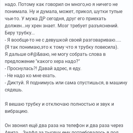
надо. Потому как говорил он много,но я ничего не
понимала. Ну и думала, может, прикол, шутки тупые
чьи-то. У мужа ДР сегодня, друг его приехать
должен...ну хрен знает. Мозг требует разъяснений.
Беру трубку...
- Я вообще-то не с девушкой своей разговариваю.....
(Я так понимаю,это к тому что я трубку повесила).
Я дальше о#@&ваю, не могу собрать слова в
предложение "какого хера надо?"
- Проснулась?! Давай адрес, я еду.
- Не надо ко мне ехать.
- Диктуй. Я поднимусь или сама спустишься, в машину
сядешь.
Я вешаю трубку и отключаю полностью и звук и
вибрацию.
Он звонил ещё два раза на телефон и два раза через
Авито... 3ндфл за тысячу ему потребовалось в пол