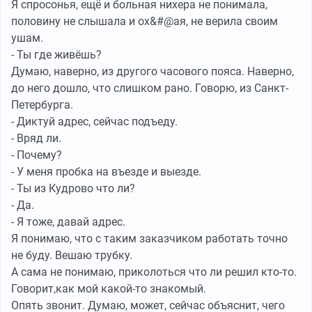
Я спросонья, ещё и больная нихера не понимала,
половину не слышала и ох&#@ая, не верила своим
ушам.
- Ты где живёшь?
Думаю, наверно, из другого часового пояса. Наверно,
до него дошло, что слишком рано. Говорю, из Санкт-
Петербурга.
- Диктуй адрес, сейчас подъеду.
- Вряд ли.
- Почему?
- У меня пробка на въезде и выезде.
- Ты из Кудрово что ли?
- Да.
- Я тоже, давай адрес.
Я понимаю, что с таким заказчиком работать точно
не буду. Вешаю трубку.
А сама не понимаю, приколоться что ли решил кто-то.
Говорит,как мой какой-то знакомый.
Опять звонит. Думаю, может, сейчас объяснит, чего