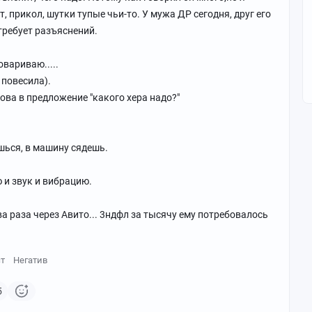
, прикол, шутки тупые чьи-то. У мужа ДР сегодня, друг его
 требует разъяснений.
овариваю.....
 повесила).
ова в предложение "какого хера надо?"
шься, в машину сядешь.
 и звук и вибрацию.
ва раза через Авито... 3ндфл за тысячу ему потребовалось
ст
Негатив
5