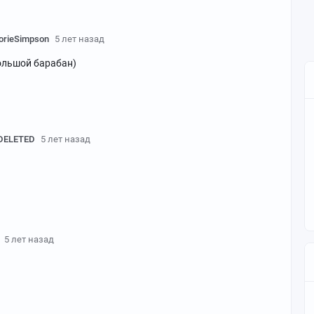
orieSimpson
5 лет назад
ольшой барабан)
DELETED
5 лет назад
5 лет назад