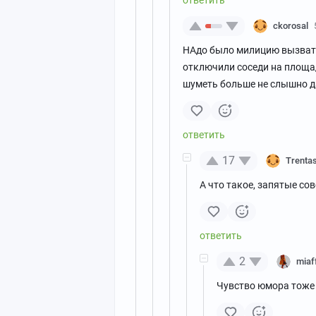
ckorosal
НАдо было милицию вызвать
отключили соседи на площа
шуметь больше не слышно 
17
Trenta
А что такое, запятые со
2
miaf
Чувство юмора тоже