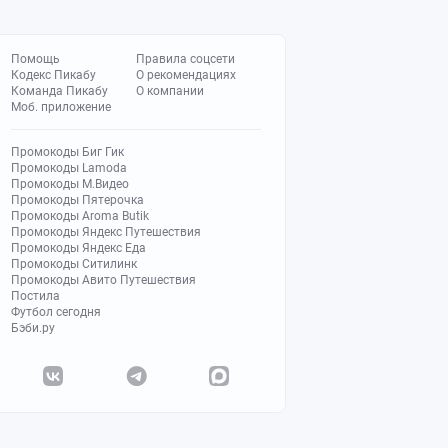
Помощь
Правила соцсети
Кодекс Пикабу
О рекомендациях
Команда Пикабу
О компании
Моб. приложение
Промокоды Биг Гик
Промокоды Lamoda
Промокоды М.Видео
Промокоды Пятерочка
Промокоды Aroma Butik
Промокоды Яндекс Путешествия
Промокоды Яндекс Еда
Промокоды Ситилинк
Промокоды Авито Путешествия
Постила
Футбол сегодня
Бэби.ру