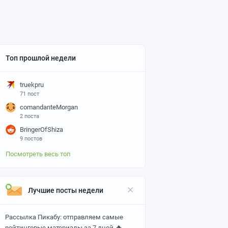
Топ прошлой недели
truekpru
71 пост
comandanteMorgan
2 поста
BringerOfShiza
9 постов
Посмотреть весь топ
Лучшие посты недели
Рассылка Пикабу: отправляем самые
🔥
рейтинговые материалы за 7 дней