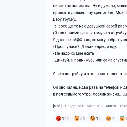
ничего не понимала. Ну и думала, может
приехать должен...ну хрен знает. Мозг
Беру трубку...
- Я вообще-то не с девушкой своей разг
(Я так понимаю,это к тому что я трубку
Я дальше о#@&ваю, не могу собрать сл
- Проснулась?! Давай адрес, я еду.
- Не надо ко мне ехать.
- Диктуй. Я поднимусь или сама спусти
Я вешаю трубку и отключаю полностью
Он звонил ещё два раза на телефон и д
в пол седьмого утра. Хозяин жизни...🤦‍♀️
[моё]
Неадекват
Клиенты
Авито
Тек
164
56
12
7