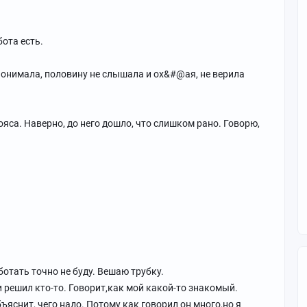
ота есть.
 понимала, половину не слышала и ох&#@ая, не верила
ояса. Наверно, до него дошло, что слишком рано. Говорю,
отать точно не буду. Вешаю трубку.
и решил кто-то. Говорит,как мой какой-то знакомый.
ъяснит, чего надо. Потому как говорил он много,но я