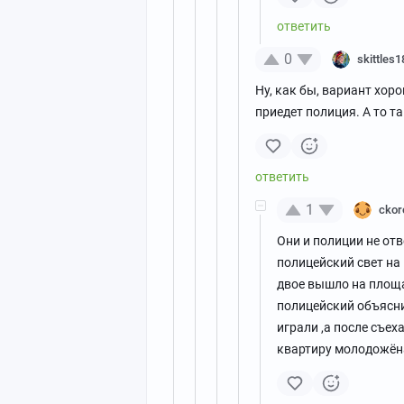
0
skittles1
Ну, как бы, вариант хор
приедет полиция. А то т
1
ckor
Они и полиции не от
полицейский свет на
двое вышло на площа
полицейский объяснил
играли ,а после съех
квартиру молодожёна