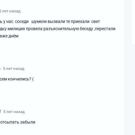
5 лет назад
 у нас соседи шумели вызвали те приехали свет
дку милиция провела разъяснительную беседу ,перестали
даже днём
s
5 лет назад
всем кончились? (
f
5 лет назад
 отсыпать забыли