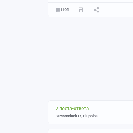
1105
2 поста-ответа
от
Moonduck17
,
Blupolos