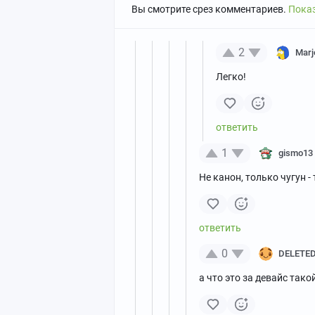
Вы смотрите срез комментариев.
Показ
2
Marj
Легко!
1
gismo13
Не канон, только чугун -
0
DELETE
а что это за девайс тако