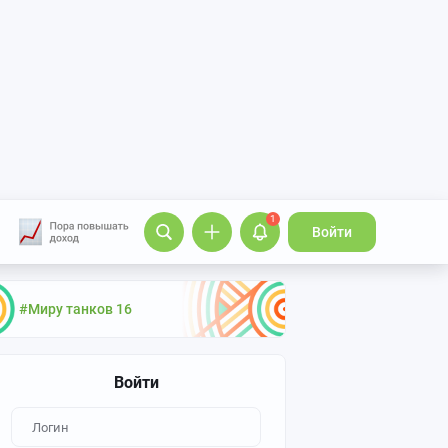
1
Войти
#Миру танков 16
Войти