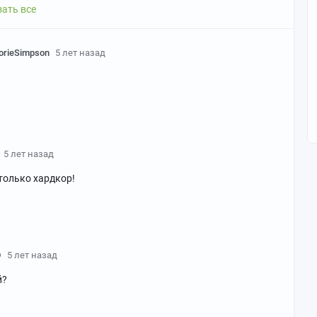
ать все
orieSimpson
5 лет назад
5 лет назад
 только хардкор!
D
5 лет назад
й?