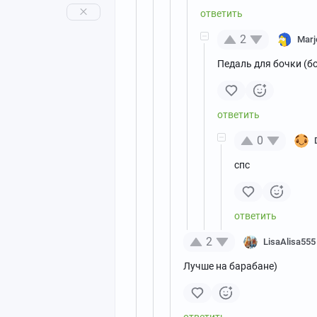
2
Marj
Педаль для бочки (б
0
спс
2
LisaAlisa555
Лучше на барабане)