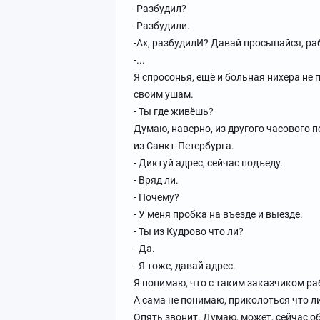
-Разбудил?
-Разбудили.
-Ах, разбудилИ? Давай просыпайся, раб
-...
Я спросонья, ещё и больная нихера не
своим ушам.
- Ты где живёшь?
Думаю, наверно, из другого часового п
из Санкт-Петербурга.
- Диктуй адрес, сейчас подъеду.
- Вряд ли.
- Почему?
- У меня пробка на въезде и выезде.
- Ты из Кудрово что ли?
- Да.
- Я тоже, давай адрес.
Я понимаю, что с таким заказчиком раб
А сама не понимаю, приколоться что л
Опять звонит. Думаю, может, сейчас об