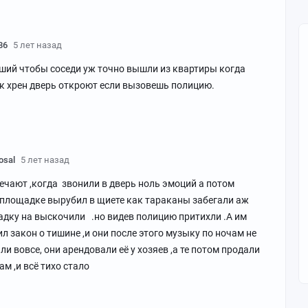
86
5 лет назад
оший чтобы соседи уж точно вышли из квартиры когда
ак хрен дверь откроют если вызовешь полицию.
osal
5 лет назад
вечают ,когда звонили в дверь ноль эмоций а потом
 площадке вырубил в щиете как тараканы забегали аж
дку на выскочили .но видев полицию притихли .А им
 закон о тишине ,и они после этого музыку по ночам не
али вовсе, они арендовали её у хозяев ,а те потом продали
м ,и всё тихо стало