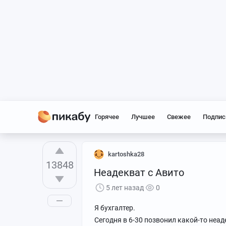
Горячее
Лучшее
Свежее
Подпис
kartoshka28
13848
Неадекват с Авито
5 лет назад
0
Я бухгалтер.
Сегодня в 6-30 позвонил какой-то неад