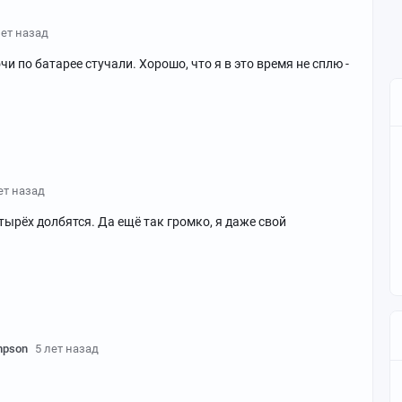
лет назад
чи по батарее стучали. Хорошо, что я в это время не сплю -
ет назад
ырёх долбятся. Да ещё так громко, я даже свой
mpson
5 лет назад