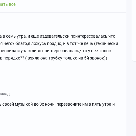
ать все
а в семь утра, и еще издевательски поинтересовалась,что
ня чего? благо,я ложусь поздно, и в тот же день (технически
резвонила и участливо поинтересовалась,что у нее голос
 порядке?? ( взяла она трубку только на 5й звонок))
назад
 своей музыкой до 3х ночи, перезвоните им в пять утра и