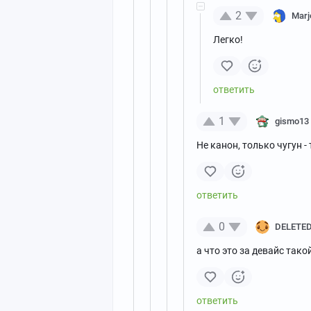
2
Marj
Легко!
1
gismo13
Не канон, только чугун -
0
DELETE
а что это за девайс тако