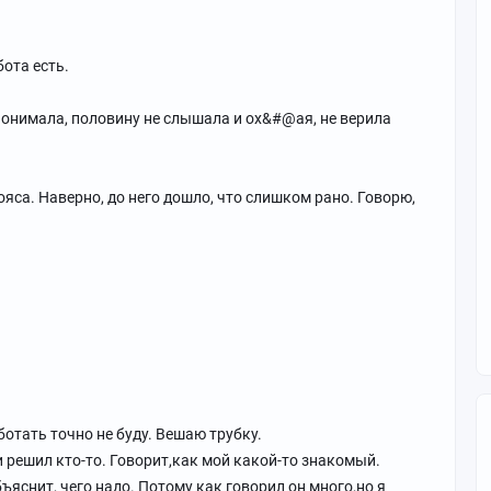
ота есть.
 понимала, половину не слышала и ох&#@ая, не верила
ояса. Наверно, до него дошло, что слишком рано. Говорю,
отать точно не буду. Вешаю трубку.
и решил кто-то. Говорит,как мой какой-то знакомый.
ъяснит, чего надо. Потому как говорил он много,но я