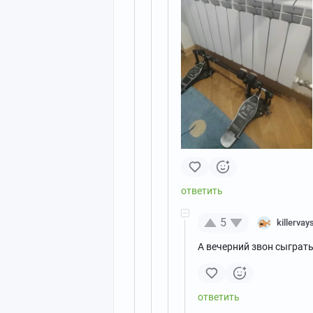
5
killervay
А вечерний звон сыграт