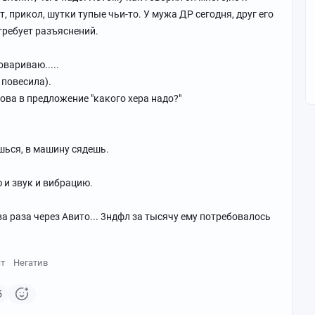
, прикол, шутки тупые чьи-то. У мужа ДР сегодня, друг его
 требует разъяснений.
овариваю.....
 повесила).
ова в предложение "какого хера надо?"
шься, в машину сядешь.
 и звук и вибрацию.
ва раза через Авито... 3ндфл за тысячу ему потребовалось
ст
Негатив
5