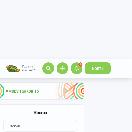
1
Войти
#Миру танков 16
Войти