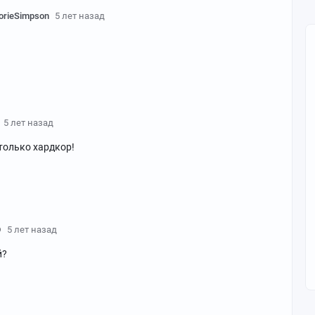
orieSimpson
5 лет назад
5 лет назад
 только хардкор!
D
5 лет назад
й?