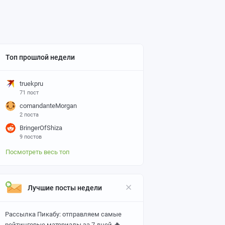
Топ прошлой недели
truekpru
71 пост
comandanteMorgan
2 поста
BringerOfShiza
9 постов
Посмотреть весь топ
Лучшие посты недели
Рассылка Пикабу: отправляем самые
🔥
рейтинговые материалы за 7 дней