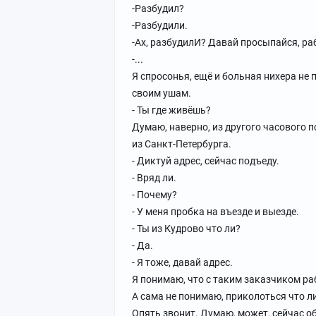
-Разбудил?
-Разбудили.
-Ах, разбудилИ? Давай просыпайся, раб
-...
Я спросонья, ещё и больная нихера не
своим ушам.
- Ты где живёшь?
Думаю, наверно, из другого часового п
из Санкт-Петербурга.
- Диктуй адрес, сейчас подъеду.
- Вряд ли.
- Почему?
- У меня пробка на въезде и выезде.
- Ты из Кудрово что ли?
- Да.
- Я тоже, давай адрес.
Я понимаю, что с таким заказчиком раб
А сама не понимаю, приколоться что л
Опять звонит. Думаю, может, сейчас об