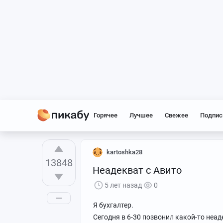
Горячее
Лучшее
Свежее
Подпис
kartoshka28
13848
Неадекват с Авито
5 лет назад
0
Я бухгалтер.
Сегодня в 6-30 позвонил какой-то неад