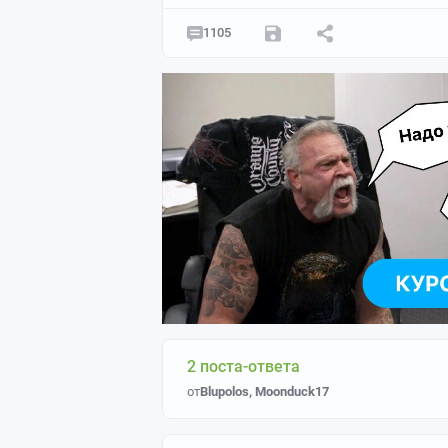
1105
2 поста-ответа
от
Blupolos
,
Moonduck17