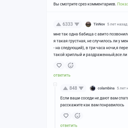
Вы смотрите срез комментариев.
Показ
6333
TinNov
5 лет назад
мне так одна бабища с авито позвонил
я такая грустная, не случилось ли у ме
- на следующий), в три часа ночи,я пе
такой хриплый и раздраженный,все ли в
848
colambina
5 лет 
Если ваши соседи не дают вам спать
расскажите как вам понравилось