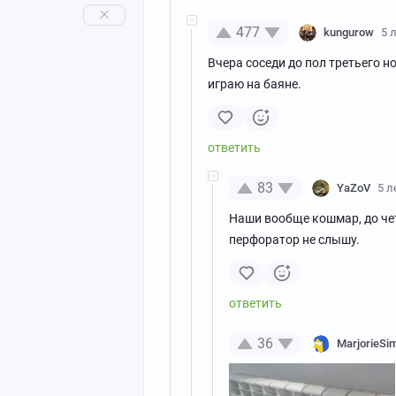
477
kungurow
5 
Вчера соседи до пол третьего но
играю на баяне.
83
YaZoV
5 л
Наши вообще кошмар, до чет
перфоратор не слышу.
36
MarjorieSi