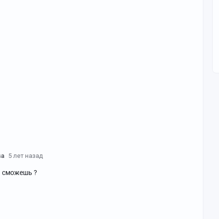
sa
5 лет назад
ь сможешь ?