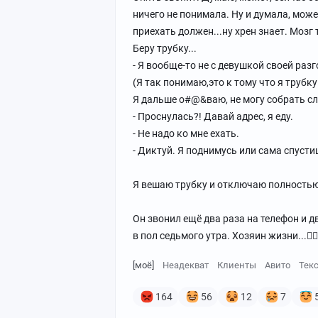
ничего не понимала. Ну и думала, может
приехать должен...ну хрен знает. Мозг
Беру трубку...
- Я вообще-то не с девушкой своей разг
(Я так понимаю,это к тому что я трубку
Я дальше о#@&ваю, не могу собрать сл
- Проснулась?! Давай адрес, я еду.
- Не надо ко мне ехать.
- Диктуй. Я поднимусь или сама спусти
Я вешаю трубку и отключаю полностью
Он звонил ещё два раза на телефон и д
в пол седьмого утра. Хозяин жизни...🤦‍♀️
[моё]
Неадекват
Клиенты
Авито
Тек
164
56
12
7