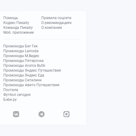
Помощь
Правила соцсети
Кодекс Пикабу
О рекомендациях
Команда Пикабу
О компании
Моб. приложение
Промокоды Биг Гик
Промокоды Lamoda
Промокоды М.Видео
Промокоды Пятерочка
Промокоды Aroma Butik
Промокоды Яндекс Путешествия
Промокоды Яндекс Еда
Промокоды Ситилинк
Промокоды Авито Путешествия
Постила
Футбол сегодня
Бэби.ру