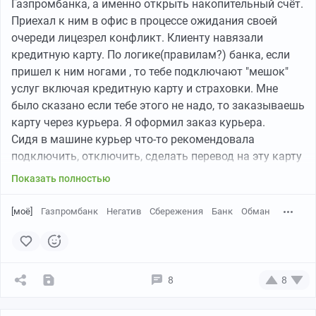
Газпромбанка, а именно открыть накопительный счёт.
Приехал к ним в офис в процессе ожидания своей
очереди лицезрел конфликт. Клиенту навязали
кредитную карту. По логике(правилам?) банка, если
пришел к ним ногами , то тебе подключают "мешок"
услуг включая кредитную карту и страховки. Мне
было сказано если тебе этого не надо, то заказываешь
карту через курьера. Я оформил заказ курьера.
Сидя в машине курьер что-то рекомендовала
подключить, отключить, сделать перевод на эту карту
, оплатит что-то. Как я понял так происходит у них
Показать полностью
активация карты. Ну хер с ними.
Уже дома стал вникать как открыть накопительный
[моё]
Газпромбанк
Негатив
Сбережения
Банк
Обман
счёт со ставкой 21%. И вот что выяснил. Чтобы такую
ставку получить, нужно активировать " пакет
привелегий плюс" стоимостью 399 р! Далее эта ставка
применяться только в следующем месяце! Тоесть
8
8
деньги кладешь сейчас, в первый месяц, со ставкой
что-то вроде 12% а во втором месяце будет 21%. Более