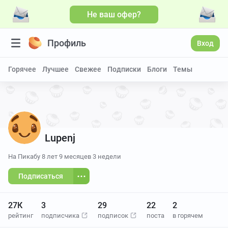
Не ваш офер?
Профиль
Вход
Горячее
Лучшее
Свежее
Подписки
Блоги
Темы
Lupenj
На Пикабу
8 лет 9 месяцев 3 недели
Подписаться
27К
3
29
22
2
рейтинг
подписчика
подписок
поста
в горячем