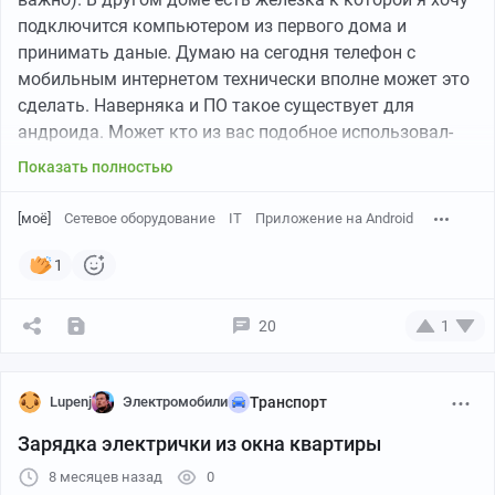
подключится компьютером из первого дома и
принимать даные. Думаю на сегодня телефон с
мобильным интернетом технически вполне может это
сделать. Наверняка и ПО такое существует для
андроида. Может кто из вас подобное использовал-
подскажите как найти его или какими ключевыми
Показать полностью
словами эту технологию гуглить?
[моё]
Сетевое оборудование
IT
Приложение на Android
Доп.1 на удаленной сети у меня предполагается
телефон с сим картой, мобильный интернет и железка
1
с wifi. Всё.
нужно из домашней сети виндовым приложением
20
1
подключится к удаленной железке как будто она в
локальной сети рядом.
Lupenj
Электромобили
Транспорт
Зарядка электрички из окна квартиры
8 месяцев назад
0