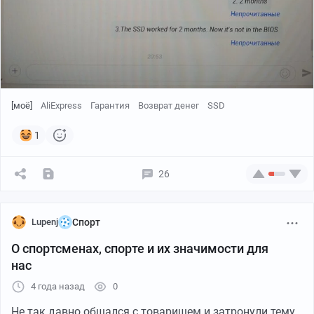
[моё]
AliExpress
Гарантия
Возврат денег
SSD
1
26
Lupenj
Спорт
О спортсменах, спорте и их значимости для
нас
4 года назад
0
Не так давно общался с товарищем и затронули тему