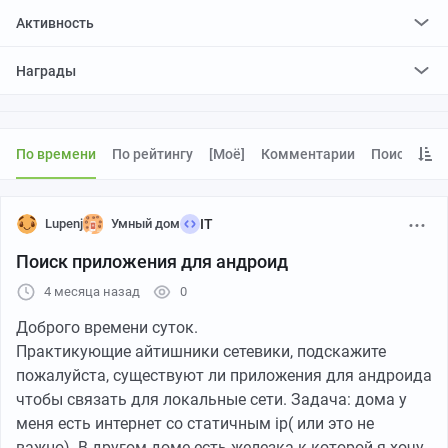
Активность
поставил
412
плюсов и
82
минуса
Награды
отредактировал
0
постов
проголосовал за
0
редактирований
По времени
По рейтингу
[моё]
Комментарии
Поиск
Lupenj
Умный дом
IT
Поиск приложения для андроид
4 месяца назад
0
Доброго времени суток.
Практикующие айтишники сетевики, подскажите
пожалуйста, существуют ли приложения для андроида
чтобы связать для локальные сети. Задача: дома у
меня есть интернет со статичным ip( или это не
важно). В другом доме есть железка к которой я хочу