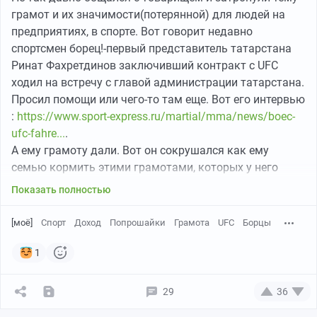
грамот и их значимости(потерянной) для людей на
предприятиях, в спорте. Вот говорит недавно
спортсмен борец!-первый представитель татарстана
Ринат Фахретдинов заключивший контракт c UFC
ходил на встречу с главой администрации татарстана.
Просил помощи или чего-то там еще. Вот его интервью
:
https://www.sport-express.ru/martial/mma/news/boec-
ufc-fahre...
.
А ему грамоту дали. Вот он сокрушался как ему
семью кормить этими грамотами, которых у него
много дома. Он ожидал, что Миннеханов даст
Показать полностью
команду корпорациям и те на ципочках "пацану"
помогут. Вот интересно, почему некоторые думают,
[моё]
Спорт
Доход
Попрошайки
Грамота
UFC
Борцы
что раз они чего то достигли в спорте, то их сразу
государство должно финансировать. Тем более он
1
достиг для себя чего то, а не для общества.
В моем понимании, если ты пошел в спорт, то ты
29
36
зарабатываешь на шоу, в конечном итоге. То есть ты