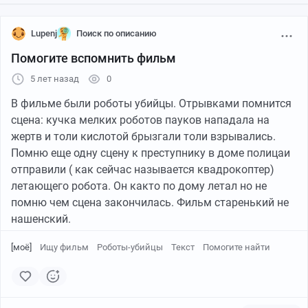
интересен людям и люди платят деньги чтобы
посмотреть шоу с твоим участием. Нет шоу- нет денег.
Lupenj
Поиск по описанию
Вроде все просто. Нет денег- находи источники дохода,
иди работать в конце концов, пиццу развози, металл
Помогите вспомнить фильм
плавь, учи детей в школе. Зачем попрошайничать?
5 лет назад
0
Если стрёмно так зарабатывать- бери кредит в банке
на общих условиях как все граждане.
В фильме были роботы убийцы. Отрывками помнится
И вот мой товарищ со мной не согласился с яростью в
сцена: кучка мелких роботов пауков нападала на
глазах. Понимания я не нашел. Спор с ним далее я
жертв и толи кислотой брызгали толи взрывались.
прекратил. Но подгорает до сих пор. Решил
Помню еще одну сцену к преступнику в доме полицаи
выговориться тут. Что Пикабутяне вообще думают о
отправили ( как сейчас называется квадрокоптер)
значимости спортсменов в нашей жизни и значимости
летающего робота. Он както по дому летал но не
их достижений для нас. А также зачем государство
помню чем сцена закончилась. Фильм старенький не
содержит их?
нашенский.
И да, тысяча извинений.
[моё]
Ищу фильм
Роботы-убийцы
Текст
Помогите найти