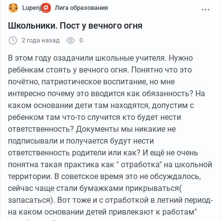
того при подключении этого пакета банк говорит "
Lupenj
Лига образования
попробуем" ( точное название не запомнил)
Школьники. Пост у вечного огня
подключить за 100р! Тоесть пакет стоит 399р, ты его
2 года назад
0
подключаешь за 100 р итого 499 ты уже в минусе.и
если сумма сбережений не большая, то эти 21 %
В этом году озадачили школьные учителя. Нужно
годовых в чистую уже никак не получаются. Как я
ребёнкам стоять у вечного огня. Понятно что это
прикинул будет в районе 17% годовых для
почётно, патриотическое воспитание, но мне
100тр(примерно так считал). На третий месяц эта
интересно почему это вводится как обязанность? На
ставка уже аннулируется и ты снова опускается до 12
каком основании дети там находятся, допустим с
годовых(сейчас подняли до 13%) А Учитывая, что
ребенком там что-то случится кто будет нести
первый месяц со ставкой 12% то доходность их
ответственность? Документы мы никакие не
"накопительного" счета ещё меньше становится.
подписывали и получается будут нести
Вообщем, если надумаете разместить там свободные
ответственность родители или как? И ещё не очень
копеечки имейте ввиду эти пидорские наклонности
понятна такая практика как " отработка" на школьной
банка.
территории. В советское время это не обсуждалось,
сейчас чаще стали бумажками прикрываться(
запасаться). Вот тоже и с отработкой в летний период-
на каком основании детей привлекают к работам"