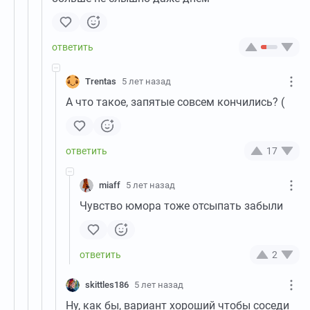
Trentas
5 лет назад
А что такое, запятые совсем кончились? (
17
miaff
5 лет назад
Чувство юмора тоже отсыпать забыли
2
skittles186
5 лет назад
Ну, как бы, вариант хороший чтобы соседи