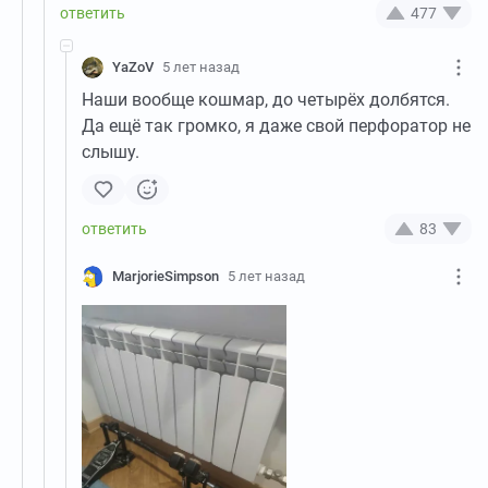
477
YaZoV
5 лет назад
Наши вообще кошмар, до четырёх долбятся.
Да ещё так громко, я даже свой перфоратор не
слышу.
83
MarjorieSimpson
5 лет назад