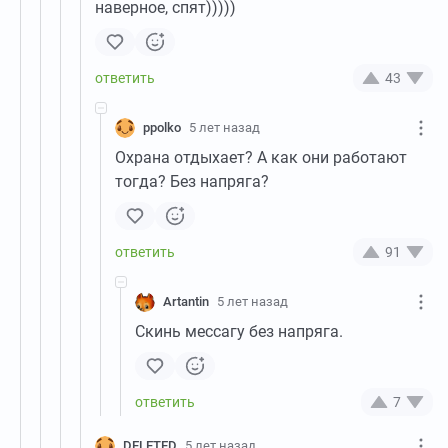
наверное, спят)))))
43
ppolko
5 лет назад
Охрана отдыхает? А как они работают
тогда? Без напряга?
91
Artantin
5 лет назад
Скинь мессагу без напряга.
7
DELETED
5 лет назад