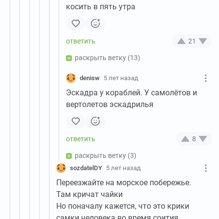
косить в пять утра
21
раскрыть ветку
(13)
denisw
5 лет назад
Эскадра у кораблей. У самолётов и
вертолетов эскадрилья
8
раскрыть ветку
(3)
sozdatelDY
5 лет назад
Переезжайте на морское побережье.
Там кричат чайки
Но поначалу кажется, что это крики
самки человека во время соития