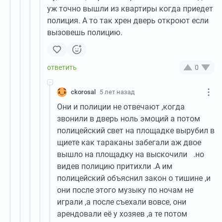
уж точно вышли из квартиры когда приедет
полиция. А то так хрен дверь откроют если
вызовешь полицию.
0
ckorosal
5 лет назад
Они и полиции не отвечают ,когда
звонили в дверь ноль эмоций а потом
полицейский свет на площадке вырубил в
щиете как тараканы забегали аж двое
вышло на площадку на выскочили .но
видев полицию притихли .А им
полицейский объяснил закон о тишине ,и
они после этого музыку по ночам не
играли ,а после съехали вовсе, они
арендовали её у хозяев ,а те потом