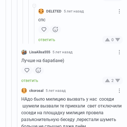
DELETED
5 лет назад
спс
0
LisaAlisa555
5 лет назад
Лучше на барабане)
2
ckorosal
5 лет назад
НАдо было милицию вызвать у нас соседи
шумели вызвали те приехали свет отключили
соседи на площадку милиция провела
разъяснительную беседу ,перестали шуметь
больше не слышно даже днём