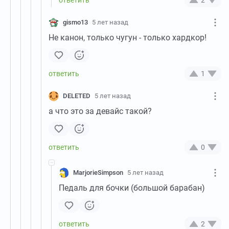
gismo13
5 лет назад
Не канон, только чугун - только хардкор!
1
DELETED
5 лет назад
а что это за девайс такой?
0
MarjorieSimpson
5 лет назад
Педаль для бочки (большой барабан)
2