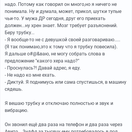
надо. Потому как говорил он много,но я ничего не
понимала. Ну и думала, может, прикол, шутки тупые
чьи-то. У мужа ДР сегодня, друг его приехать
должен...ну хрен знает. Мозг требует разъяснений.
Беру трубку...
- Я вообще-то не с девушкой своей разговариваю.....
(Я так понимаю,это к тому что я трубку повесила).
Я дальше о#@&ваю, не могу собрать слова в
предложение "какого хера надо?"
- Проснулась?! Давай адрес, я еду.
- Не надо ко мне ехать.
- Диктуй. Я поднимусь или сама спустишься, в машину
сядешь.
Я вешаю трубку и отключаю полностью и звук и
вибрацию.
Он звонил ещё два раза на телефон и два раза через
Авито... 3ндфл за тысячу ему потребовалось в пол