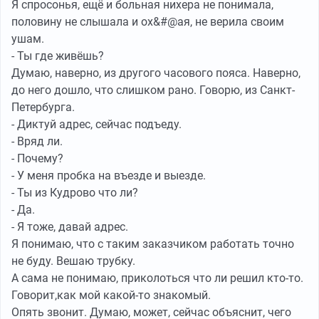
Я спросонья, ещё и больная нихера не понимала,
половину не слышала и ох&#@ая, не верила своим
ушам.
- Ты где живёшь?
Думаю, наверно, из другого часового пояса. Наверно,
до него дошло, что слишком рано. Говорю, из Санкт-
Петербурга.
- Диктуй адрес, сейчас подъеду.
- Вряд ли.
- Почему?
- У меня пробка на въезде и выезде.
- Ты из Кудрово что ли?
- Да.
- Я тоже, давай адрес.
Я понимаю, что с таким заказчиком работать точно
не буду. Вешаю трубку.
А сама не понимаю, приколоться что ли решил кто-то.
Говорит,как мой какой-то знакомый.
Опять звонит. Думаю, может, сейчас объяснит, чего