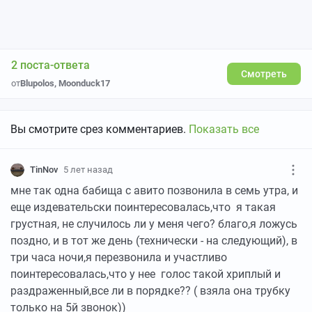
2 поста-ответа
Смотреть
от
Blupolos
,
Moonduck17
Вы смотрите срез комментариев.
Показать все
TinNov
5 лет назад
мне так одна бабища с авито позвонила в семь утра, и
еще издевательски поинтересовалась,что я такая
грустная, не случилось ли у меня чего? благо,я ложусь
поздно, и в тот же день (технически - на следующий), в
три часа ночи,я перезвонила и участливо
поинтересовалась,что у нее голос такой хриплый и
раздраженный,все ли в порядке?? ( взяла она трубку
только на 5й звонок))