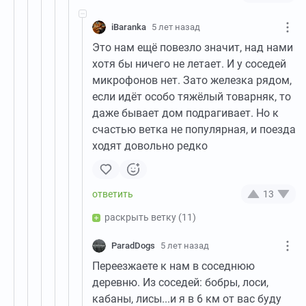
iBaranka
5 лет назад
Это нам ещё повезло значит, над нами
хотя бы ничего не летает. И у соседей
микрофонов нет. Зато железка рядом,
если идёт особо тяжёлый товарняк, то
даже бывает дом подрагивает. Но к
счастью ветка не популярная, и поезда
ходят довольно редко
13
раскрыть ветку
(11)
ParadDogs
5 лет назад
Переезжаете к нам в соседнюю
деревню. Из соседей: бобры, лоси,
кабаны, лисы...и я в 6 км от вас буду