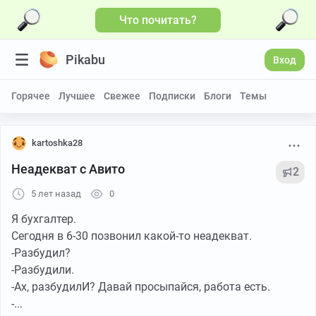
Что почитать?
Pikabu
Вход
Горячее
Лучшее
Свежее
Подписки
Блоги
Темы
kartoshka28
Неадекват с Авито
2
5 лет назад
0
Я бухгалтер.
Сегодня в 6-30 позвонил какой-то неадекват.
-Разбудил?
-Разбудили.
-Ах, разбудилИ? Давай просыпайся, работа есть.
-...