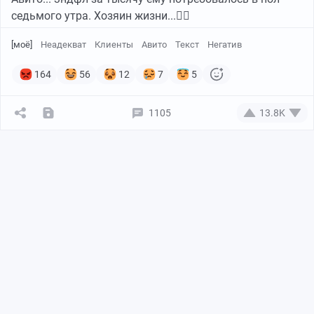
седьмого утра. Хозяин жизни...🤦‍♀️
[моё]
Неадекват
Клиенты
Авито
Текст
Негатив
164
56
12
7
5
1105
13.8K