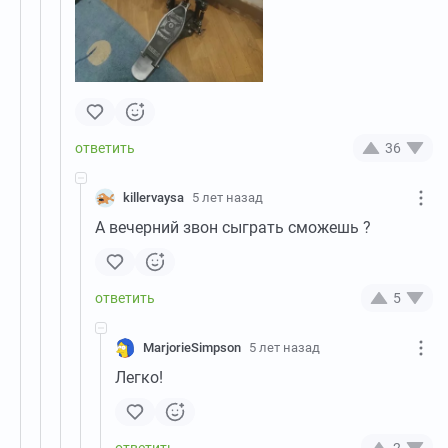
36
killervaysa
5 лет назад
А вечерний звон сыграть сможешь ?
5
MarjorieSimpson
5 лет назад
Легко!
2