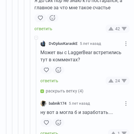
Я до сих пор не знаю кто постарался, а
главное за что мне такое счастье
42
DvDplusKaraokE
5 лет назад
Может вы с LaggerBear встретились
тут в комментах?
24
раскрыть ветку
(4)
babnik174
5 лет назад
ну вот а могла б и заработать....
1