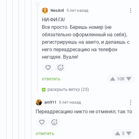
NesAnt
5 лет назад
НИ-ФИ-ГА!
Все просто. Берешь номер (не
обязательно оформленный на себя),
регистрируешь на авито, и делаешь с
него переадресацию на телефон
негодяя. Вуаля!
108
раскрыть ветку
(25)
am911
5 лет назад
Переадресацию никто не отменял, так то
5