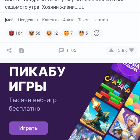
седьмого утра. Хозяин жизни...🤦‍♀️
[моё]
Неадекват
Клиенты
Авито
Текст
Негатив
164
56
12
7
5
1105
13.8K