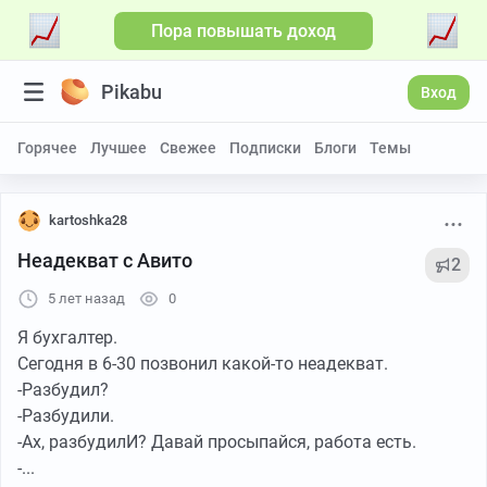
Пора повышать доход
Pikabu
Вход
Горячее
Лучшее
Свежее
Подписки
Блоги
Темы
kartoshka28
Неадекват с Авито
2
5 лет назад
0
Я бухгалтер.
Сегодня в 6-30 позвонил какой-то неадекват.
-Разбудил?
-Разбудили.
-Ах, разбудилИ? Давай просыпайся, работа есть.
-...