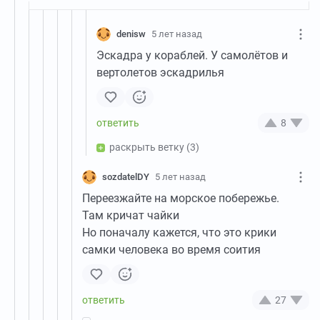
denisw
5 лет назад
Эскадра у кораблей. У самолётов и
вертолетов эскадрилья
8
раскрыть ветку
(3)
sozdatelDY
5 лет назад
Переезжайте на морское побережье.
Там кричат чайки
Но поначалу кажется, что это крики
самки человека во время соития
27