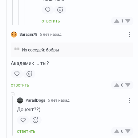
1
Saracin78
5 лет назад
Из соседей: бобры
Академик ... ты?
0
ParadDogs
5 лет назад
Доцент??)
0