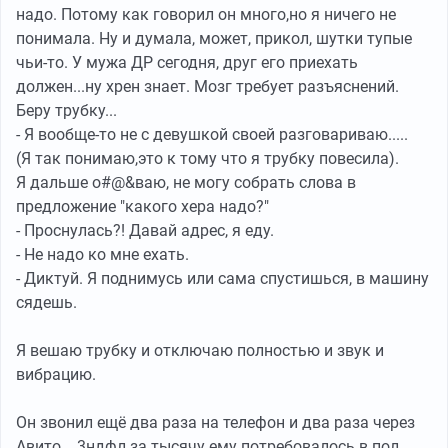
надо. Потому как говорил он много,но я ничего не
понимала. Ну и думала, может, прикол, шутки тупые
чьи-то. У мужа ДР сегодня, друг его приехать
должен...ну хрен знает. Мозг требует разъяснений.
Беру трубку...
- Я вообще-то не с девушкой своей разговариваю.....
(Я так понимаю,это к тому что я трубку повесила).
Я дальше о#@&ваю, не могу собрать слова в
предложение "какого хера надо?"
- Проснулась?! Давай адрес, я еду.
- Не надо ко мне ехать.
- Диктуй. Я поднимусь или сама спустишься, в машину
сядешь.
Я вешаю трубку и отключаю полностью и звук и
вибрацию.
Он звонил ещё два раза на телефон и два раза через
Авито... 3ндфл за тысячу ему потребовалось в пол