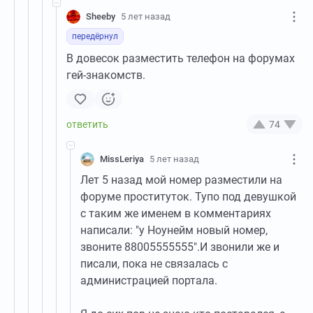
Sheeby
5 лет назад
передёрнул
В довесок разместить телефон на форумах
гей-знакомств.
74
MissLeriya
5 лет назад
Лет 5 назад мой номер разместили на
форуме проституток. Тупо под девушкой
с таким же именем в комментариях
написали: "у Ноунейм новый номер,
звоните 88005555555".И звонили же и
писали, пока не связалась с
администрацией портала.