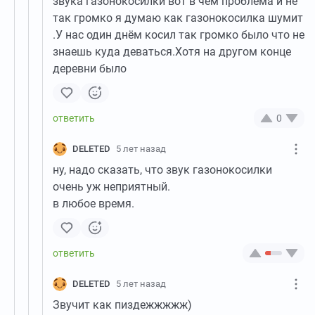
звука газонокосилки вот в чём проблема и не
так громко я думаю как газонокосилка шумит
.У нас один днём косил так громко было что не
знаешь куда деваться.Хотя на другом конце
деревни было
0
DELETED
5 лет назад
ну, надо сказать, что звук газонокосилки
очень уж неприятный.
в любое время.
DELETED
5 лет назад
Звучит как пиздежжжжж)