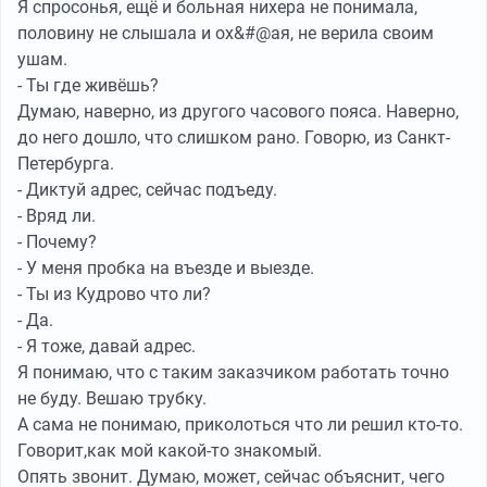
Я спросонья, ещё и больная нихера не понимала,
половину не слышала и ох&#@ая, не верила своим
ушам.
- Ты где живёшь?
Думаю, наверно, из другого часового пояса. Наверно,
до него дошло, что слишком рано. Говорю, из Санкт-
Петербурга.
- Диктуй адрес, сейчас подъеду.
- Вряд ли.
- Почему?
- У меня пробка на въезде и выезде.
- Ты из Кудрово что ли?
- Да.
- Я тоже, давай адрес.
Я понимаю, что с таким заказчиком работать точно
не буду. Вешаю трубку.
А сама не понимаю, приколоться что ли решил кто-то.
Говорит,как мой какой-то знакомый.
Опять звонит. Думаю, может, сейчас объяснит, чего