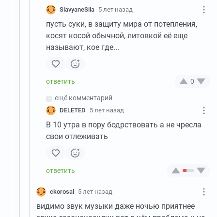
SlavyaneSila
5 лет назад
пусть суки, в защиту мира от потепления,
косят косой обычной, литовкой её еще
называют, кое где...
0
ещё комментарий
DELETED
5 лет назад
В 10 утра в пору бодрствовать а не чресла
свои отлеживать
ckorosal
5 лет назад
видимо звук музыки даже ночью приятнее