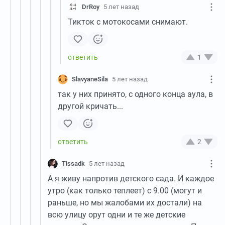
DrRoy
5 лет назад
Тикток с мотокосами снимают.
1
SlavyaneSila
5 лет назад
так у них принято, с одного конца аула, в
другой кричать...
2
Tissadk
5 лет назад
А я живу напротив детского сада. И каждое
утро (как только теплеет) с 9.00 (могут и
раньше, но мы жалобами их достали) на
всю улицу орут одни и те же детские