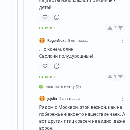
Ещё коты изображают потерянных
детей.
2
RegenNext
5 лет назад
... с конём, блин.
Сволочи полудурошные!
1
раскрыть ветку
(2)
jujelin
5 лет назад
Рядом с Москвой, этой весной, как на
побережье -какое-то нашествие чаек. А
вот других птиц совсем не видно, даже
ворон.