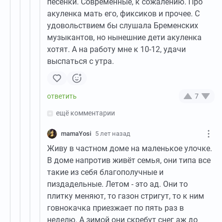
песенки. Современные, к сожалению. Про
акуленка мать его, фиксиков и прочее. С
удовольствием бы слушала Бременских
музыкантов, но нынешние дети акуленка
хотят. А на работу мне к 10-12, удачи
выспаться с утра.
7
ещё комментарии
mamaYosi
5 лет назад
Живу в частном доме на маленькое улочке.
В доме напротив живёт семья, они типа все
такие из себя благополучные и
пиздадельные. Летом - это ад. Они то
плитку меняют, то газон стригут, то к ним
говнокачка приезжает по пять раз в
неделю. А зимой они скребут снег аж до