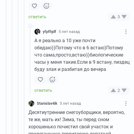
3
yfpfhjdf
5 лет назад
А я реально а 10 уже почти
обедаю))Потому что в 6 встаю)Потому
что сама,просто,встаю))биологические
часы у меня такие.Если в 9 встану, пиздец
буду злая и разбитая до вечера
2
Stanislav4ik
5 лет назад
Десятиутренние снегоуборщики, вероятно,
те же, мать их! Зима, ты перед сном
хорошенько почистил свой участок и
прилегающую территорию лопаткой,