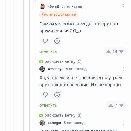
40watt
5 лет назад
Лис из вашей мечты
Самки человека всегда так орут во
время соития? О_о
14
раскрыть ветку
(5)
Amalteya
5 лет назад
Ха, у нас моря нет, но чайки по утрам
орут как потерпевшие. И ещё вороны.
7
раскрыть ветку
(3)
canegor
5 лет назад