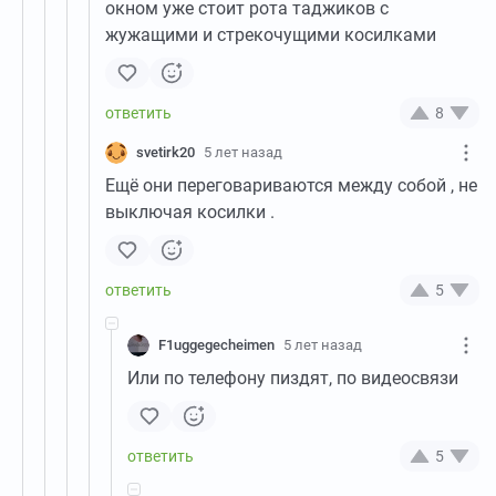
окном уже стоит рота таджиков с
жужащими и стрекочущими косилками
8
svetirk20
5 лет назад
Ещё они переговариваются между собой , не
выключая косилки .
5
F1uggegecheimen
5 лет назад
Или по телефону пиздят, по видеосвязи
5