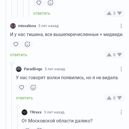
3
missalissa
5 лет назад
И у нас тишина, все вышеперечисленные + медведи.
0
ParadDogs
5 лет назад
У нас говорят волки появились, но я не видела.
0
TRrexx
5 лет назад
От Московской области далеко?