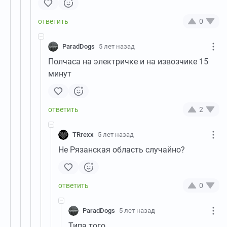
0
ParadDogs
5 лет назад
Полчаса на электричке и на извозчике 15
минут
2
TRrexx
5 лет назад
Не Рязанская область случайно?
0
ParadDogs
5 лет назад
Типа того