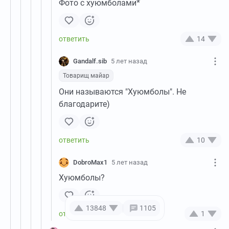
Фото с хуюмболами*
14
Gandalf.sib
5 лет назад
Товарищ майар
Они называются "Хуюмболы". Не
благодарите)
10
DobroMax1
5 лет назад
Хуюмболы?
13848
1105
1