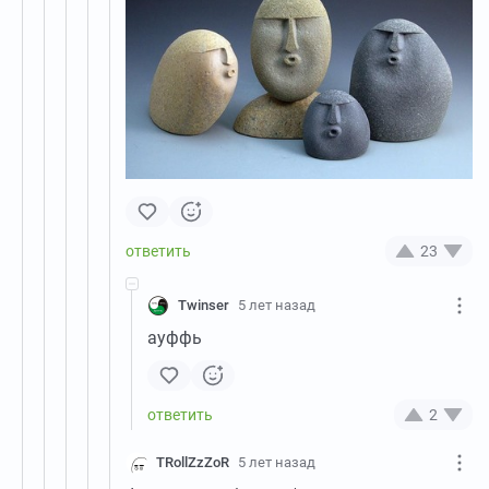
23
Twinser
5 лет назад
ауффь
2
TRollZzZoR
5 лет назад