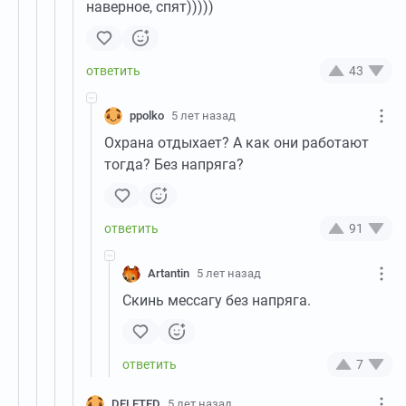
наверное, спят)))))
43
ppolko
5 лет назад
Охрана отдыхает? А как они работают
тогда? Без напряга?
91
Artantin
5 лет назад
Скинь мессагу без напряга.
7
DELETED
5 лет назад