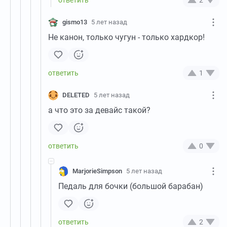
gismo13
5 лет назад
Не канон, только чугун - только хардкор!
1
DELETED
5 лет назад
а что это за девайс такой?
0
MarjorieSimpson
5 лет назад
Педаль для бочки (большой барабан)
2