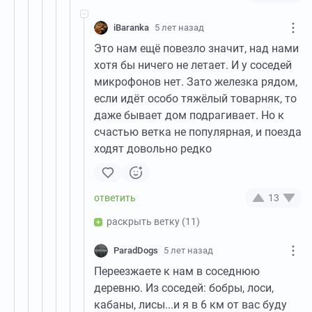
iBaranka
5 лет назад
Это нам ещё повезло значит, над нами
хотя бы ничего не летает. И у соседей
микрофонов нет. Зато железка рядом,
если идёт особо тяжёлый товарняк, то
даже бывает дом подрагивает. Но к
счастью ветка не популярная, и поезда
ходят довольно редко
13
раскрыть ветку
(11)
ParadDogs
5 лет назад
Переезжаете к нам в соседнюю
деревню. Из соседей: бобры, лоси,
кабаны, лисы...и я в 6 км от вас буду