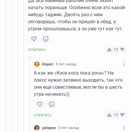
Да, все наемные рабочие очень любят
начать пораньше. Особенно если это какой-
нибудь таджик. Десять раз с ним
обговоришь, чтобы он пришёл в обед, а
утром просыпаешься, а он уже тут как тут.
10
klayan
5 лет назад
А как же «Коси коса пока роса»? На
покос нужно затемно выходить, так что
они еще совестливые, могли бы в шесть
утра начинать))
15
patapoo
5 лет назад