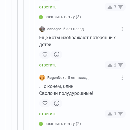
7
раскрыть ветку
(3)
canegor
5 лет назад
Ещё коты изображают потерянных
детей.
2
RegenNext
5 лет назад
... с конём, блин.
Сволочи полудурошные!
1
раскрыть ветку
(2)