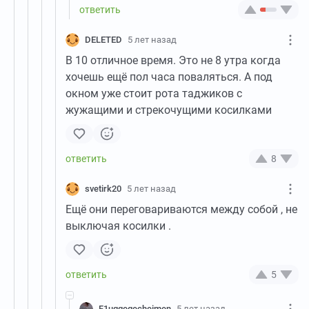
DELETED
5 лет назад
В 10 отличное время. Это не 8 утра когда
хочешь ещё пол часа поваляться. А под
окном уже стоит рота таджиков с
жужащими и стрекочущими косилками
8
svetirk20
5 лет назад
Ещё они переговариваются между собой , не
выключая косилки .
5
F1uggegecheimen
5 лет назад