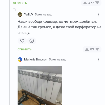
477
YaZoV
5 лет назад
Наши вообще кошмар, до четырёх долбятся.
Да ещё так громко, я даже свой перфоратор не
слышу.
83
MarjorieSimpson
5 лет назад