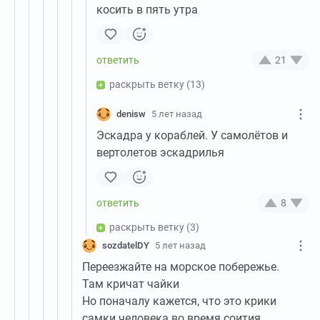
косить в пять утра
21
раскрыть ветку
(13)
denisw
5 лет назад
Эскадра у кораблей. У самолётов и
вертолетов эскадрилья
8
раскрыть ветку
(3)
sozdatelDY
5 лет назад
Переезжайте на морское побережье.
Там кричат чайки
Но поначалу кажется, что это крики
самки человека во время соития