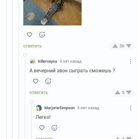
36
killervaysa
5 лет назад
А вечерний звон сыграть сможешь ?
5
MarjorieSimpson
5 лет назад
Легко!
2