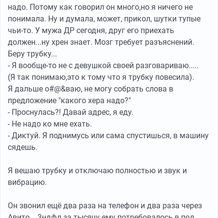
надо. Потому как говорил он много,но я ничего не
понимала. Ну и думала, может, прикол, шутки тупые
чьи-то. У мужа ДР сегодня, друг его приехать
должен...ну хрен знает. Мозг требует разъяснений.
Беру трубку...
- Я вообще-то не с девушкой своей разговариваю.....
(Я так понимаю,это к тому что я трубку повесила).
Я дальше о#@&ваю, не могу собрать слова в
предложение "какого хера надо?"
- Проснулась?! Давай адрес, я еду.
- Не надо ко мне ехать.
- Диктуй. Я поднимусь или сама спустишься, в машину
сядешь.
Я вешаю трубку и отключаю полностью и звук и
вибрацию.
Он звонил ещё два раза на телефон и два раза через
Авито... 3ндфл за тысячу ему потребовалось в пол