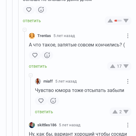
Trentas
5 лет назад
А что такое, запятые совсем кончились? (
17
miaff
5 лет назад
Чувство юмора тоже отсыпать забыли
2
skittles186
5 лет назад
Ну, как бы, вариант хороший чтобы соседи