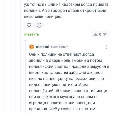
уж точно вышли из квартиры когда приедет
полиция. А то так хрен дверь откроют если
вызовешь полицию.
0
ckorosal
5 лет назад
Они и полиции не отвечают ,когда
звонили в дверь ноль эмоций а потом
полицейский свет на площадке вырубил в
щиете как тараканы забегали аж двое
вышло на площадку на выскочили .но
видев полицию притихли .А им
полицейский объяснил закон о тишине ,и
они после этого музыку по ночам не
играли ,а после съехали вовсе, они
арендовали её у хозяев ,а те потом