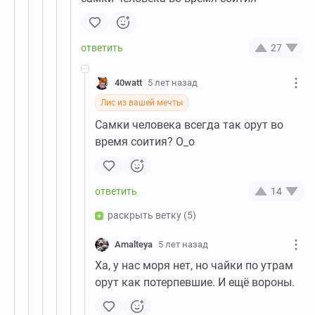
27
40watt
5 лет назад
Лис из вашей мечты
Самки человека всегда так орут во
время соития? О_о
14
раскрыть ветку
(5)
Amalteya
5 лет назад
Ха, у нас моря нет, но чайки по утрам
орут как потерпевшие. И ещё вороны.