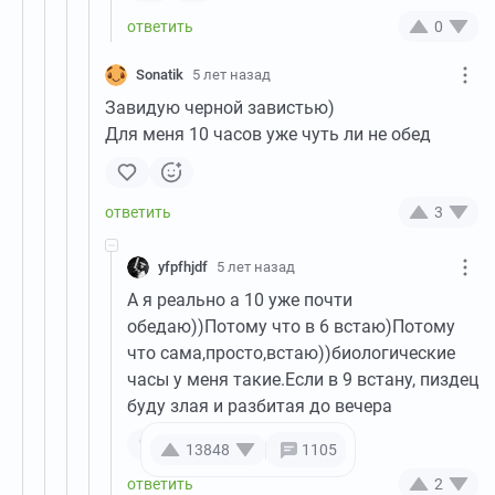
0
Sonatik
5 лет назад
Завидую черной завистью)
Для меня 10 часов уже чуть ли не обед
3
yfpfhjdf
5 лет назад
А я реально а 10 уже почти
обедаю))Потому что в 6 встаю)Потому
что сама,просто,встаю))биологические
часы у меня такие.Если в 9 встану, пиздец
буду злая и разбитая до вечера
13848
1105
2