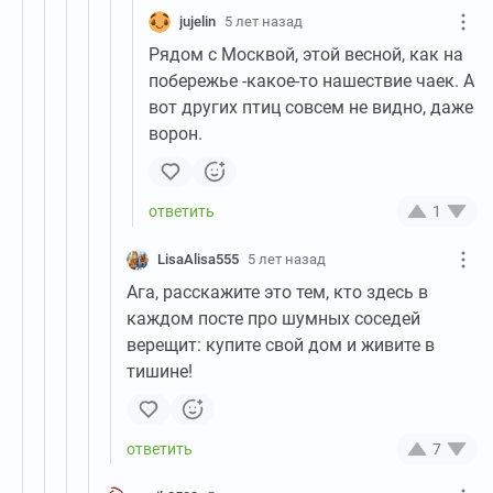
jujelin
5 лет назад
Рядом с Москвой, этой весной, как на
побережье -какое-то нашествие чаек. А
вот других птиц совсем не видно, даже
ворон.
1
LisaAlisa555
5 лет назад
Ага, расскажите это тем, кто здесь в
каждом посте про шумных соседей
верещит: купите свой дом и живите в
тишине!
7