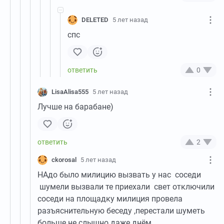
DELETED
5 лет назад
спс
0
LisaAlisa555
5 лет назад
Лучше на барабане)
2
ckorosal
5 лет назад
НАдо было милицию вызвать у нас соседи
шумели вызвали те приехали свет отключили
соседи на площадку милиция провела
разъяснительную беседу ,перестали шуметь
больше не слышно даже днём