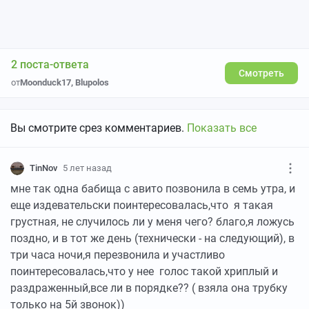
2 поста-ответа
Смотреть
от
Moonduck17
,
Blupolos
Вы смотрите срез комментариев.
Показать все
TinNov
5 лет назад
мне так одна бабища с авито позвонила в семь утра, и
еще издевательски поинтересовалась,что я такая
грустная, не случилось ли у меня чего? благо,я ложусь
поздно, и в тот же день (технически - на следующий), в
три часа ночи,я перезвонила и участливо
поинтересовалась,что у нее голос такой хриплый и
раздраженный,все ли в порядке?? ( взяла она трубку
только на 5й звонок))