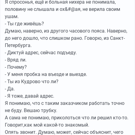
Я спросонья, ещё и больная нихера не понимала,
половину не слышала и ох&#@ая, не верила своим
ушам.
- Ты где живёшь?
Думаю, наверно, из другого часового пояса. Наверно,
до него дошло, что слишком рано. Говорю, из Санкт-
Петербурга.
- Диктуй адрес, сейчас подъеду.
- Вряд ли.
- Почему?
- У меня пробка на въезде и выезде.
- Ты из Кудрово что ли?
- Да.
- Я тоже, давай адрес.
Я понимаю, что с таким заказчиком работать точно
не буду. Вешаю трубку.
А сама не понимаю, приколоться что ли решил кто-то.
Говорит,как мой какой-то знакомый.
Опять звонит. Думаю, может, сейчас объяснит, чего