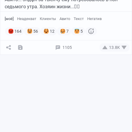
седьмого утра. Хозяин жизни...🤦‍♀️
[моё]
Неадекват
Клиенты
Авито
Текст
Негатив
164
56
12
7
5
1105
13.8K