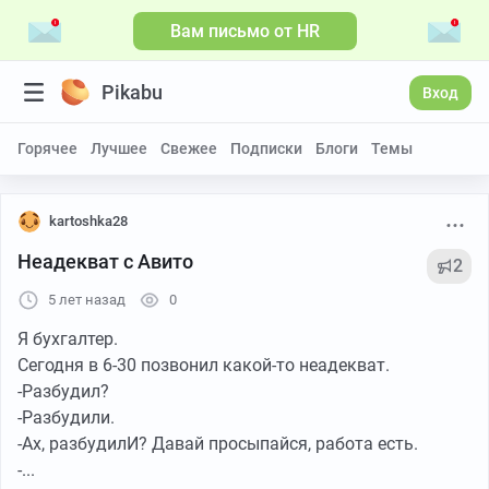
Вам письмо от HR
Pikabu
Вход
Горячее
Лучшее
Свежее
Подписки
Блоги
Темы
kartoshka28
Неадекват с Авито
2
5 лет назад
0
Я бухгалтер.
Сегодня в 6-30 позвонил какой-то неадекват.
-Разбудил?
-Разбудили.
-Ах, разбудилИ? Давай просыпайся, работа есть.
-...