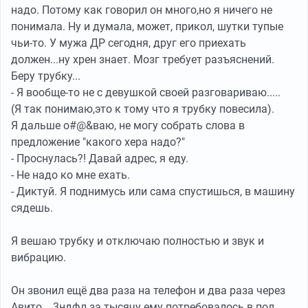
надо. Потому как говорил он много,но я ничего не
понимала. Ну и думала, может, прикол, шутки тупые
чьи-то. У мужа ДР сегодня, друг его приехать
должен...ну хрен знает. Мозг требует разъяснений.
Беру трубку...
- Я вообще-то не с девушкой своей разговариваю.....
(Я так понимаю,это к тому что я трубку повесила).
Я дальше о#@&ваю, не могу собрать слова в
предложение "какого хера надо?"
- Проснулась?! Давай адрес, я еду.
- Не надо ко мне ехать.
- Диктуй. Я поднимусь или сама спустишься, в машину
сядешь.
Я вешаю трубку и отключаю полностью и звук и
вибрацию.
Он звонил ещё два раза на телефон и два раза через
Авито... 3ндфл за тысячу ему потребовалось в пол