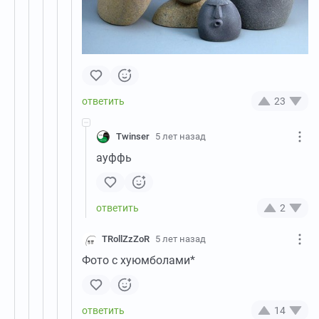
23
Twinser
5 лет назад
ауффь
2
TRollZzZoR
5 лет назад
Фото с хуюмболами*
14