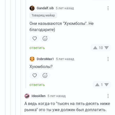
Gandalf.sib
5 лет назад
Товарищ майар
Они называются "Хуюмболы". Не
благодарите)
10
DobroMax1
5 лет назад
Хуюмболы?
1
IdeeAllen
5 лет назад
А ведь когда-то "тысяч на пять-десять ниже
рынка" это ты уже должен был доплатить.