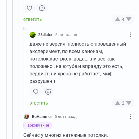
4
28dlater
5 лет назад
даже не версия, полностью проведенный
эксперимент, по всем канонам,
потолок,кастрюля,вода.....ну все как
положено , на ютубе и вправду это есть,
вердикт, ни хрена не работает, миф
разрушен )
2
BuHammer
5 лет назад
Тарковчанин
Сейчас у многих натяжные потолки.