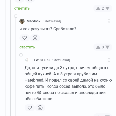
2
Maddock
5 лет назад
и как результат? Сработало?
0
1TWISTER3
5 лет назад
Да, они тусили до 3х утра, причем общага с
общей кухней. А в 8 утра я врубил им
Hatebreed. И пошел со своей дамой на кухню
кофе пить. Когда сосед выполз, это было
нечто 😂 слова не сказал и впоследствии
вёл себя тише.