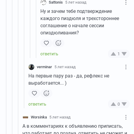
Sattonis
5 лет назад
Ну и зачем тебе подтверждение
каждого пиздюля и трехстороннее
соглашение о начале сессии
опиздюливания?
1
verminar
5 лет назад
На первые пару раз - да, рефлекс не
выработается... )
0
Worsinka
5 лет назад
А в комментариях к объявлению приписать,
что работает до поздна, ответить не сможет и