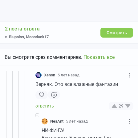
2 поста-ответа
Смотреть
от
Blupolos
,
Moonduck17
Вы смотрите срез комментариев.
Показать все
Xenon
5 лет назад
Верняк. Это все влажные фантазии
29
NesAnt
5 лет назад
НИ-ФИ-ГА!
Все просто. Берешь номер (не