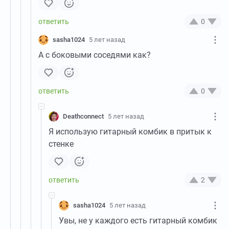
0
sasha1024
5 лет назад
А с боковыми соседями как?
0
Deathconnect
5 лет назад
Я использую гитарный комбик в притык к
стенке
2
sasha1024
5 лет назад
Увы, не у каждого есть гитарный комбик