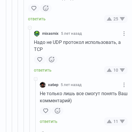
25
mixasmix
5 лет назад
Надо не UDP протокол использовать, а
TCP
10
xa6ep
5 лет назад
Не только лишь все смогут понять Ваш
комментарий)
11