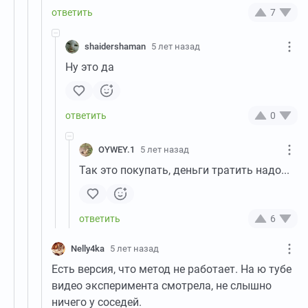
7
shaidershaman
5 лет назад
Ну это да
0
OYWEY.1
5 лет назад
Так это покупать, деньги тратить надо...
6
Nelly4ka
5 лет назад
Есть версия, что метод не работает. На ю тубе
видео эксперимента смотрела, не слышно
ничего у соседей.