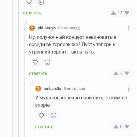
13
Vld.Sergio
5 лет назад
Ну, полуночный концерт невиноватые
соседи вытерпели же? Пусть теперь и
утренний терпят, таков путь.
7
ambarella
5 лет назад
У мудаков конечно свой путь, с этим не
спорю
0