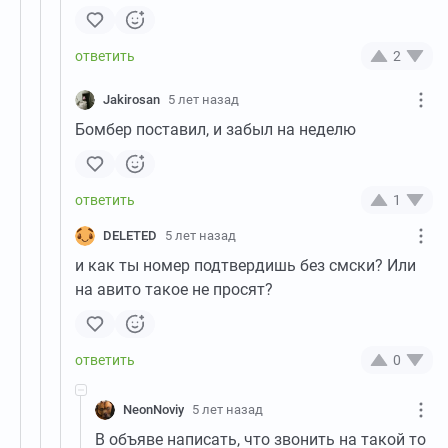
2
Jakirosan
5 лет назад
Бомбер поставил, и забыл на неделю
1
DELETED
5 лет назад
и как ты номер подтвердишь без смски? Или
на авито такое не просят?
0
NeonNoviy
5 лет назад
В объяве написать, что звонить на такой то