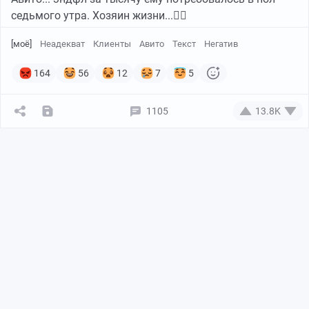
седьмого утра. Хозяин жизни...🤦‍♀️
[моё]
Неадекват
Клиенты
Авито
Текст
Негатив
164
56
12
7
5
1105
13.8K