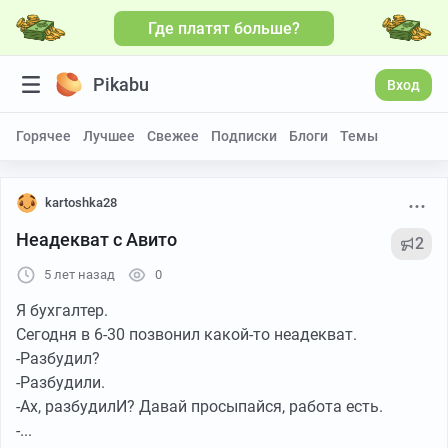
Где платят больше?
Pikabu
Вход
Горячее
Лучшее
Свежее
Подписки
Блоги
Темы
kartoshka28
Неадекват с Авито
2
5 лет назад
0
Я бухгалтер.
Сегодня в 6-30 позвонил какой-то неадекват.
-Разбудил?
-Разбудили.
-Ах, разбудилИ? Давай просыпайся, работа есть.
-...