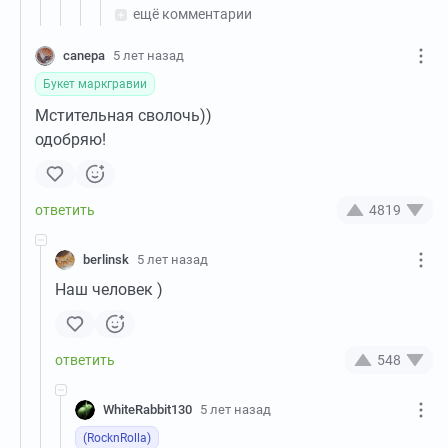
ещё комментарии
canepa
5 лет назад
Букет маркгравии
Мстительная сволочь))
одобряю!
4819
berlinsk
5 лет назад
Наш человек )
548
WhiteRabbit130
5 лет назад
(RocknRolla)