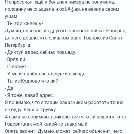
Я спросонья, ещё и больная нихера не понимала,
половину не слышала и ох&#@ая, не верила своим
ушам.
- Ты где живёшь?
Думаю, наверно, из другого часового пояса. Наверно,
до него дошло, что слишком рано. Говорю, из Санкт-
Петербурга.
- Диктуй адрес, сейчас подъеду.
- Вряд ли.
- Почему?
- У меня пробка на въезде и выезде.
- Ты из Кудрово что ли?
- Да.
- Я тоже, давай адрес.
Я понимаю, что с таким заказчиком работать точно
не буду. Вешаю трубку.
А сама не понимаю, приколоться что ли решил кто-то.
Говорит,как мой какой-то знакомый.
Опять звонит. Думаю, может, сейчас объяснит, чего