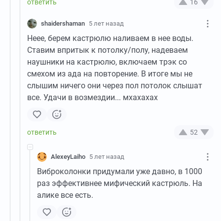
16
shaidershaman
5 лет назад
Неее, берем кастрюлю наливаем в нее воды.
Ставим впритык к потолку/полу, надеваем
наушники на кастрюлю, включаем трэк со
смехом из ада на повторение. В итоге мы не
слышим ничего они через пол потолок слышат
все. Удачи в возмездии... мхахахах
52
AlexeyLaiho
5 лет назад
Виброколонки придумали уже давно, в 1000
раз эффективнее мифический кастрюль. На
алике все есть.