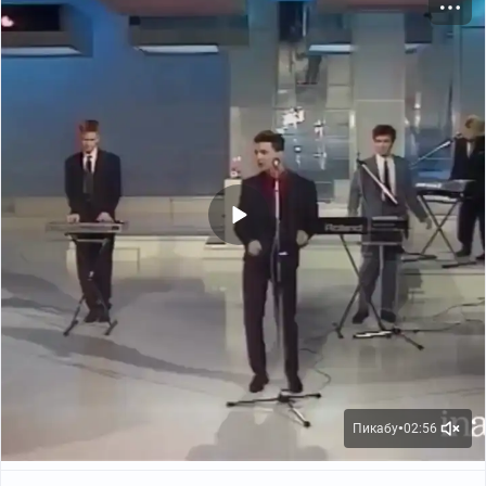
Пикабу
02:56
●