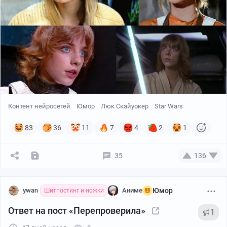
Контент нейросетей
Юмор
Люк Скайуокер
Star Wars
83
36
11
7
4
2
1
35
136
ywan
Аниме
Юмор
Шитпостинг и ножки
Ответ на пост «Перепроверила»
1