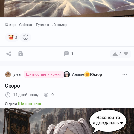
Юмор
Собака
Туалетный юмор
3
1
8
ywan
Аниме
Юмор
Шитпостинг и ножки
Скоро
14 дней назад
0
Серия
Шитпостинг