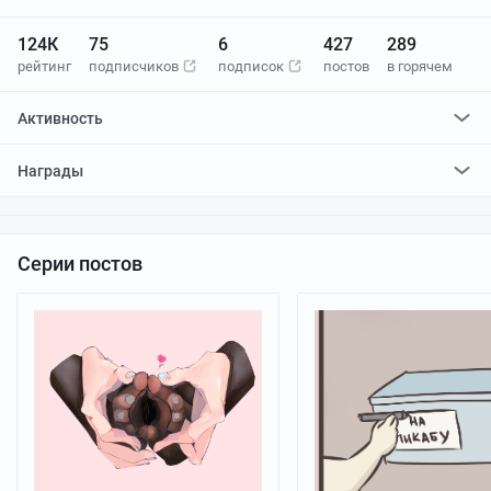
124К
75
6
427
289
рейтинг
подписчиков
подписок
постов
в горячем
Активность
поставил
690
плюсов и
1041
минус
Награды
отредактировал
6
постов
проголосовал за
7
редактирований
Серии постов