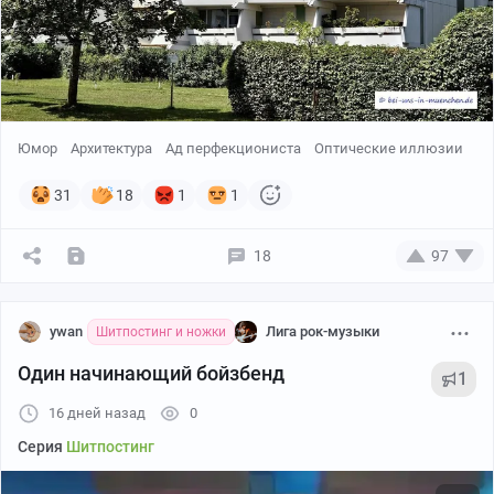
Юмор
Архитектура
Ад перфекциониста
Оптические иллюзии
31
18
1
1
18
97
ywan
Лига рок-музыки
Шитпостинг и ножки
Один начинающий бойзбенд
1
16 дней назад
0
Серия
Шитпостинг