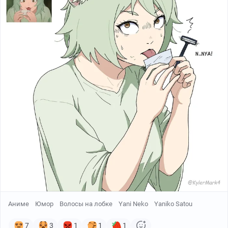
Аниме
Юмор
Волосы на лобке
Yani Neko
Yaniko Satou
7
3
1
1
1