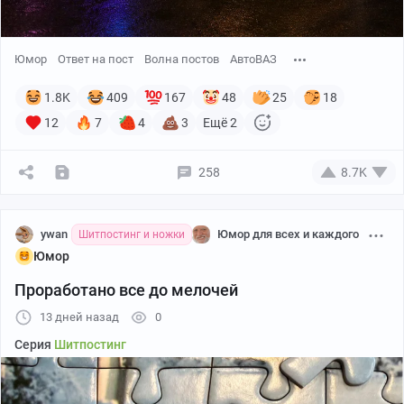
Юмор
Ответ на пост
Волна постов
АвтоВАЗ
1.8K
409
167
48
25
18
12
7
4
3
Ещё 2
258
8.7K
ywan
Юмор для всех и каждого
Шитпостинг и ножки
Юмор
Проработано все до мелочей
13 дней назад
0
Серия
Шитпостинг