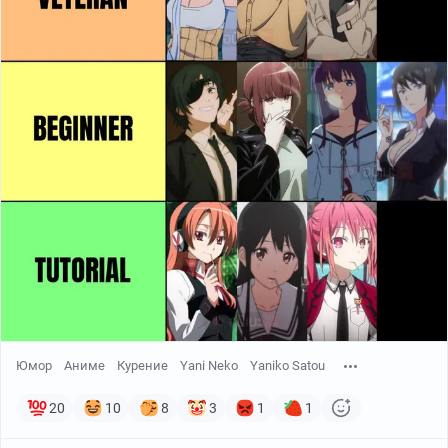
Юмор
Аниме
Курение
Yani Neko
Yaniko Satou
20
10
8
3
1
1