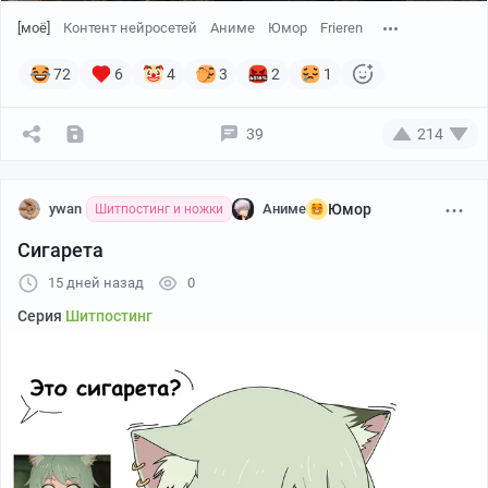
[моё]
Контент нейросетей
Аниме
Юмор
Frieren
72
6
4
3
2
1
39
214
ywan
Аниме
Юмор
Шитпостинг и ножки
Сигарета
15 дней назад
0
Серия
Шитпостинг