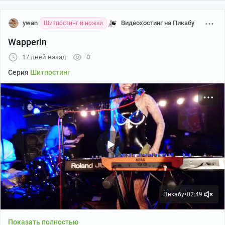
ywan
Видеохостинг на Пикабу
Шитпостинг и ножки
Wapperin
17 дней назад
0
Серия
Шитпостинг
Пикабу
02:49
●
Показать полностью