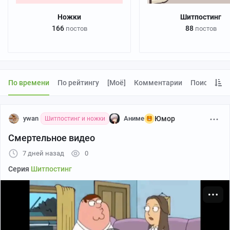
Ножки
Шитпостинг
166
88
постов
постов
По времени
По рейтингу
[моё]
Комментарии
Поиск
ywan
Аниме
Юмор
Шитпостинг и ножки
Смертельное видео
7 дней назад
0
Серия
Шитпостинг