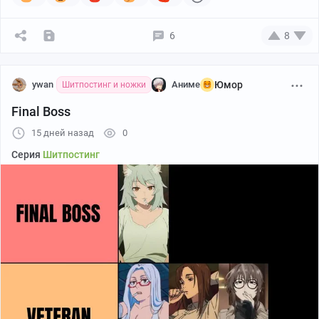
6
8
ywan
Аниме
Юмор
Шитпостинг и ножки
Final Boss
15 дней назад
0
Серия
Шитпостинг