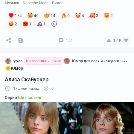
Музыка
Depeche Mode
Видео
174
46
14
6
4
3
2
2
1
1
151
1.1K
ywan
Юмор для всех и каждого
Шитпостинг и ножки
Юмор
Алиса Скайуокер
17 дней назад
0
Серия
Шитпостинг