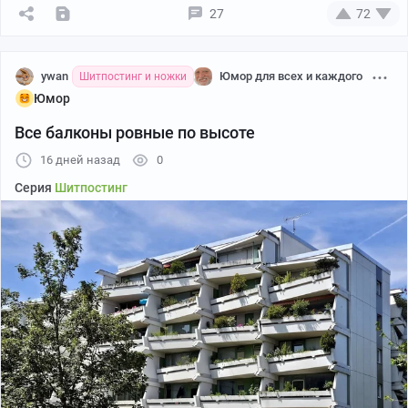
27
72
ywan
Юмор для всех и каждого
Шитпостинг и ножки
Юмор
Все балконы ровные по высоте
16 дней назад
0
Серия
Шитпостинг