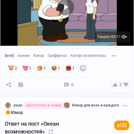
Пикабу
00:17
●
[моё]
Аниме
Юмор
Гриффины
Kanojo okarishimasu
2
1
1
1
1
0
2
ywan
Юмор для всех и каждого
Шитпостинг и ножки
Юмор
Ответ на пост «Океан
22
возможностей»