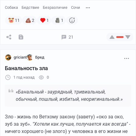
сам выбраться из воды. При этом на берегу стоят
Собака
Бедствие
Безразличие
Сочи
люди и равнодушно на это взирают.
Повторимся. Не просто не кинулись спасать, а даже
11
2
1
1
ухом не повели, молча наблюдая.
21
griciant
Бред
Банальность зла
1 год назад
0
«Банальный - заурядный, тривиальный,
обычный, пошлый, избитый, неоригинальный.»
Зло - жизнь по Ветхому закону (завету) «око за око,
зуб за зуб».
"Хотели как лучше, получается как всегда"
-
ничего хорошего (не злого) у человека в его жизни не