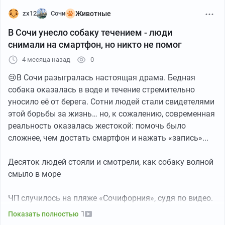
zx12
Сочи
Животные
В Сочи унесло собаку течением - люди
снимали на смартфон, но никто не помог
4 месяца назад
0
😢В Сочи разыгралась настоящая драма. Бедная
собака оказалась в воде и течение стремительно
уносило её от берега. Сотни людей стали свидетелями
этой борьбы за жизнь… но, к сожалению, современная
реальность оказалась жестокой: помочь было
сложнее, чем достать смартфон и нажать «запись»...
Десяток людей стояли и смотрели, как собаку волной
смыло в море
ЧП случилось на пляже «Сочифорния», судя по видео.
Автор выложил кадры того, как в море уносит
1
Показать полностью
большую белую собаку. Пес барахтается, но не может