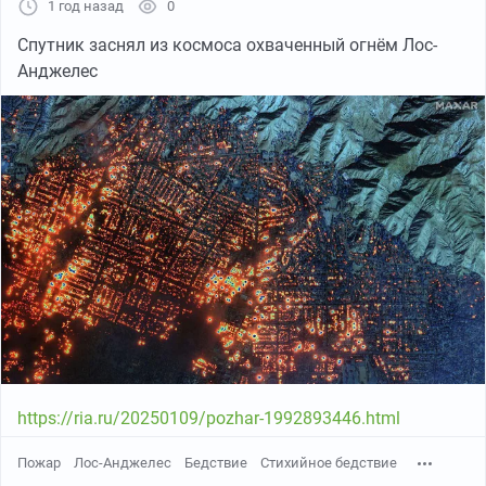
1 год назад
0
Спутник заснял из космоса охваченный огнём Лос-
Анджелес
https://ria.ru/20250109/pozhar-1992893446.html
Пожар
Лос-Анджелес
Бедствие
Стихийное бедствие