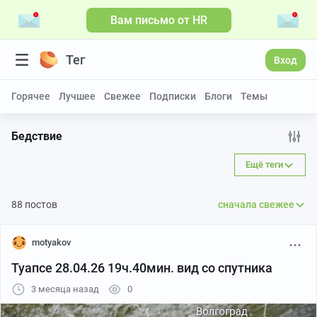
Вам письмо от HR
Больше видео
Тег
Вход
Горячее
Лучшее
Свежее
Подписки
Блоги
Темы
Бедствие
Ещё теги
88 постов
сначала свежее
motyakov
Туапсе 28.04.26 19ч.40мин. вид со спутника
3 месяца назад
0