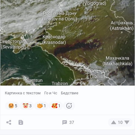
Картинка с текстом
Го и Чс
Бедствие
5
3
1
1
37
10