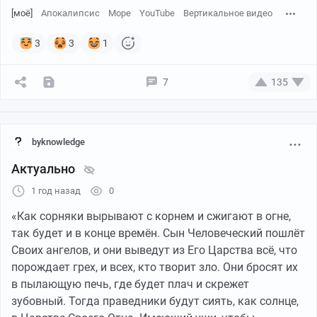
[моё]
Апокалипсис
Море
YouTube
Вертикальное видео
3
3
1
7
135
byknowledge
Актуально
1 год назад
0
«Как сорняки вырывают с корнем и сжигают в огне,
так будет и в конце времён. Сын Человеческий пошлёт
Своих ангелов, и они выведут из Его Царства всё, что
порождает грех, и всех, кто творит зло. Они бросят их
В сильном тумане, с ограниченной видимостью, мы
в пылающую печь, где будет плач и скрежет
каким-то чудом наткнулись прямо на них. Они,
зубовный. Тогда праведники будут сиять, как солнце,
ошеломленные, начали махать всем, что попалось под