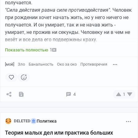
получается.
"Сила действия равна силе противодействия".
Человек
при рождении хочет начать жить, но у него ничего не
получается. И он умирает, так и не начав жить -
умирает, не прожив ни секунды. Человеку ни в чем не
везёт и все дела его подвержены краху.
1
Показать полностью
Пикабу
00:14
●
[моё]
Зло
Банальность
Око за око
Противоречия
К счастью всё закончилось хорошо 🙏
Белый собакен смог самостоятельно выбраться на
берег из бурлящего течения.
4
1
DELETED
Политика
Теория малых дел или практика больших