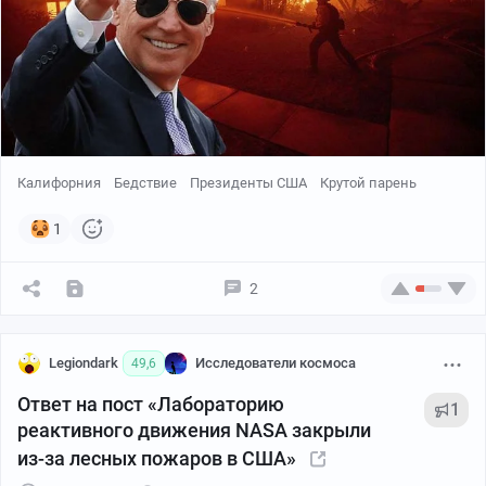
правильно. Эти рыбаки ->
Калифорния
Бедствие
Президенты США
Крутой парень
1
2
Legiondark
Исследователи космоса
49,6
Ответ на пост «Лабораторию
1
реактивного движения NASA закрыли
из-за лесных пожаров в США»