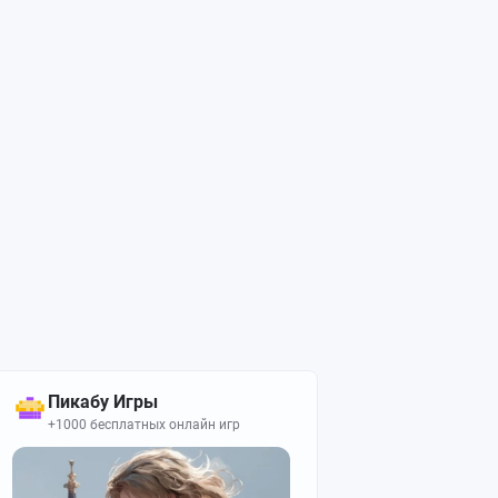
SEGA
Bloodborn
4
1
поста
пос
Пикабу Игры
+1000 бесплатных онлайн игр