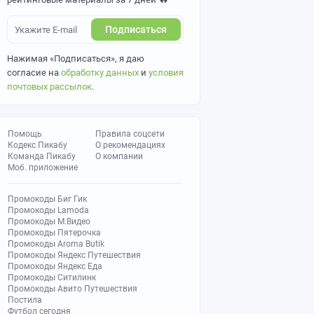
Подписаться
Нажимая «Подписаться», я даю
согласие на
обработку данных
и
условия
почтовых рассылок
.
Помощь
Правила соцсети
Кодекс Пикабу
О рекомендациях
Команда Пикабу
О компании
Моб. приложение
Промокоды Биг Гик
Промокоды Lamoda
Промокоды М.Видео
Промокоды Пятерочка
Промокоды Aroma Butik
Промокоды Яндекс Путешествия
Промокоды Яндекс Еда
Промокоды Ситилинк
Промокоды Авито Путешествия
Постила
Футбол сегодня