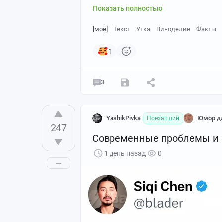
Показать полностью
[моё]
Текст
Утка
Виноделие
Факты
1
3
YashikPivka
Юмор дл
Поехавший
247
Современные проблемы и
1 день назад
0