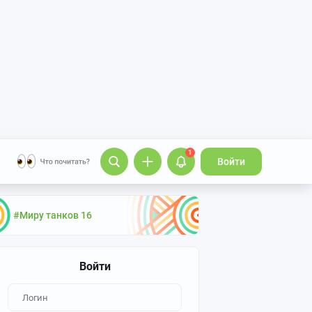
1
Войти
#Миру танков 16
Войти