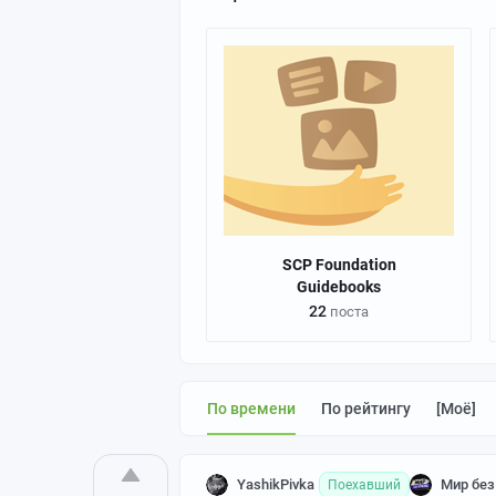
SCP Foundation
Guidebooks
22
поста
По времени
По рейтингу
[моё]
YashikPivka
Мир без
Поехавший