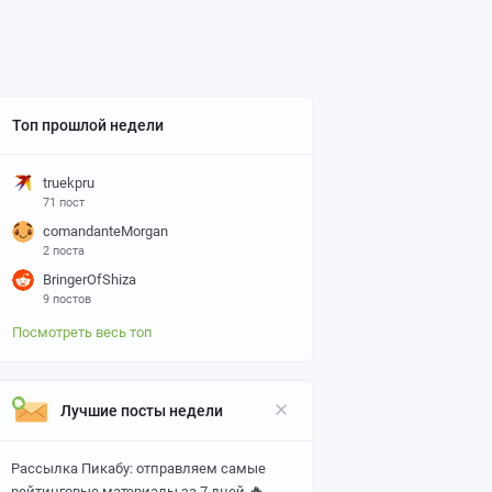
Топ прошлой недели
truekpru
71 пост
comandanteMorgan
2 поста
BringerOfShiza
9 постов
Посмотреть весь топ
Лучшие посты недели
Рассылка Пикабу: отправляем самые
🔥
рейтинговые материалы за 7 дней