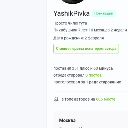
YashikPivka
Поехавший
Просто чилю тута
Пикабушник
7 лет 10 месяцев 2 недели
Дата рождения: 2 февраля
Станьте первым донатером автора
поставил
251
плюс и
63
минуса
отредактировал
0
постов
проголосовал за
1
редактирование
в топе авторов на
605 месте
Москва