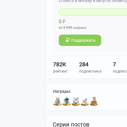
Сгонять в Москву в августе, посмот
0
₽
из
9 999
собрано
Поддержать
782К
284
7
рейтинг
подписчика
подпис
Награды:
Серии постов