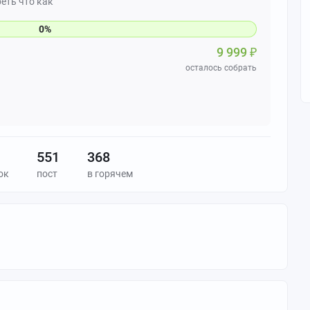
реть что как
9 999
₽
осталось собрать
551
368
ок
пост
в горячем