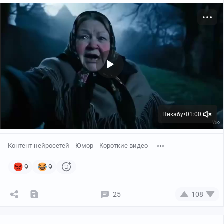
Пикабу
01:00
●
Контент нейросетей
Юмор
Короткие видео
9
9
25
108