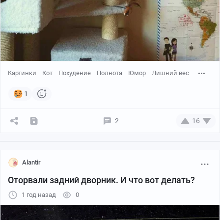
Картинки
Кот
Похудение
Полнота
Юмор
Лишний вес
1
2
16
Alantir
Оторвали задний дворник. И что вот делать?
1 год назад
0