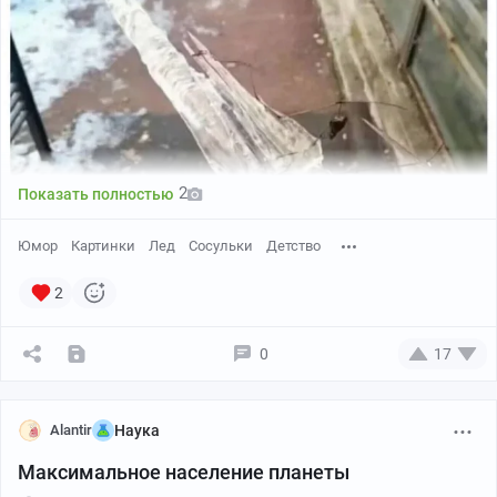
2
Показать полностью
Юмор
Картинки
Лед
Сосульки
Детство
2
0
17
Alantir
Наука
Максимальное население планеты
Фотка найдена на просторах инета, но если бы я