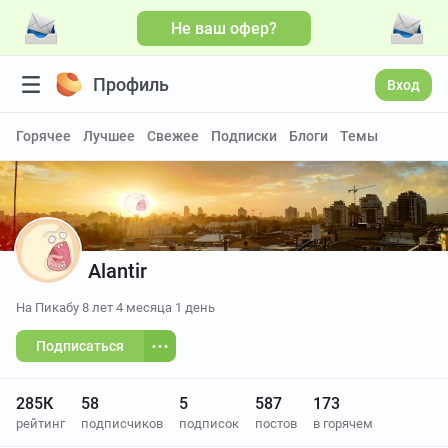
Не ваш офер?
Больше видео
Профиль
Вход
Горячее
Лучшее
Свежее
Подписки
Блоги
Темы
Alantir
На Пикабу
8 лет 4 месяца 1 день
Подписаться
285К
58
5
587
173
рейтинг
подписчиков
подписок
постов
в горячем