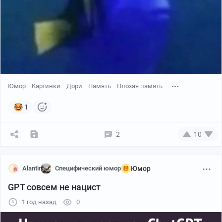
Юмор
Картинки
Дори
Память
Плохая память
1
2
10
Alantir
Специфический юмор
Юмор
GPT совсем не нацист
1 год назад
0