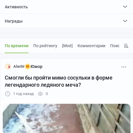
Активность
поставил
569
плюсов и
81
минус
Награды
отредактировал
7
постов
проголосовал за
14
редактирований
По времени
По рейтингу
[моё]
Комментарии
Поиск
Alantir
Юмор
Смогли бы пройти мимо сосульки в форме
легендарного ледяного меча?
1 год назад
0