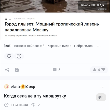
Пикабу
00:08
●
[моё]
Контент нейросетей
Короткие видео
Нейровидео
3
4
Alantir
Юмор
Когда села не в ту маршрутку
1
1 год назад
0