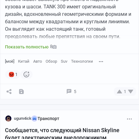
кузова и шасси. TANK 300 имеет оригинальный
дизайн, вдохновленный геометрическими формами и
балансом между квадратными и круглыми линиями.
Варианты использования: с крышей и без. Изображение:
Он выглядит как настоящий танк, готовый
iamGaNgStA
преодолевать любые препятствия на своем пути.
Одной из самых узнаваемых черт Toyota Hilux Surf
8
Показать полностью
стала двухсоставная задняя дверь.
Нижняя часть откидывалась вниз, образуя удобную
[моё]
Китай
Авто
Обзор
Suv
Технологии
площадку, а верхнее стекло можно было опустить с
помощью электрического привода, что было
1
прорывным решением для авто данного класса.
Это обеспечивало великолепную вентиляцию салона и
5
1
удобство погрузки.
1/2
ugum4ick
Транспорт
Сообщается, что следующий Nissan Skyline
будет электрическим внедорожником.