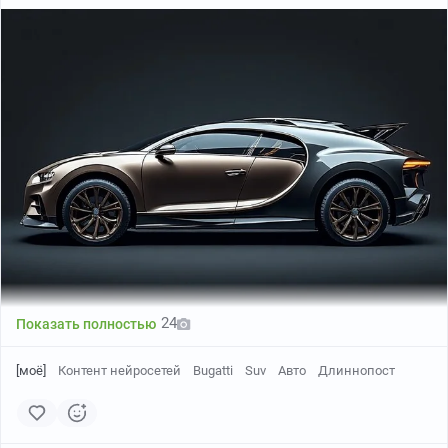
24
Показать полностью
[моё]
Контент нейросетей
Bugatti
Suv
Авто
Длиннопост