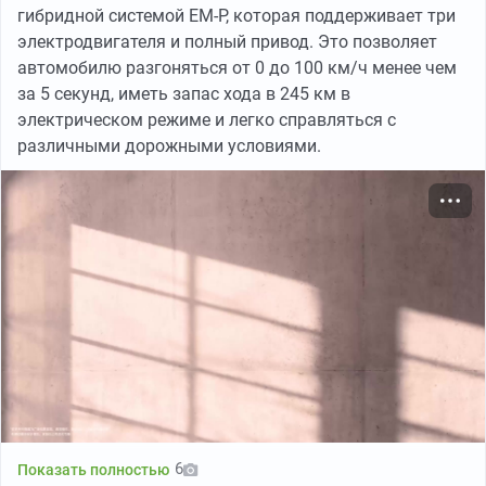
комфорту, заменив переднюю рессорную подвеску на
гибридной системой EM-P, которая поддерживает три
независимую торсионную на двойных поперечных
электродвигателя и полный привод. Это позволяет
рычагах, что значительно улучшило управляемость на
автомобилю разгоняться от 0 до 100 км/ч менее чем
дорогах.
за 5 секунд, иметь запас хода в 245 км в
электрическом режиме и легко справляться с
различными дорожными условиями.
Независимая подвеска, фрагмент из официального каталога.
Изображение:
iamGaNgStA
Конструкторские решения
6
Показать полностью