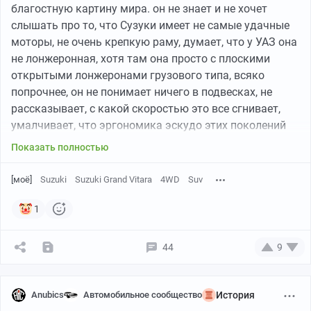
благостную картину мира. он не знает и не хочет
слышать про то, что Сузуки имеет не самые удачные
моторы, не очень крепкую раму, думает, что у УАЗ она
не лонжеронная, хотя там она просто с плоскими
открытыми лонжеронами грузового типа, всяко
попрочнее, он не понимает ничего в подвесках, не
рассказывает, с какой скоростью это все сгнивает,
умалчивает, что эргономика эскудо этих поколений
кошмарная, ноги надо вытянуть вперёд и согнуть.
Показать полностью
Голову пригнуть, если у вас роста хотя бы 180. Что
машина даже с 2.0 никуда не едет, что уж говорить о
[моё]
Suzuki
Suzuki Grand Vitara
4WD
Suv
1.6. Думаю выражу общее мнение,что таким авторам
среди нас не место, а Нива на фоне первых поколений
1
сузук просто чудо технологий, сочетающая
проходимость и комфорт легковушки. Попадая с тех
44
9
пор Сузуки сильно ушли вперёд, а автоваз-нет. Но
стоны насчёт "сделайте мне такое же" надо
наказывать вручением сразу Нивы классик в
Anubics
Автомобильное сообщество
История
комплекте с кредитом под 25процентов годовых.