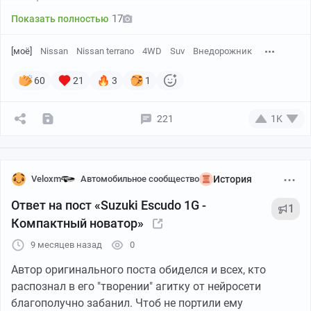
17
Показать полностью
[моё]
Nissan
Nissan terrano
4WD
Suv
Внедорожник
60
21
3
1
221
1K
Veloxm
Автомобильное сообщество
История
Ответ на пост «Suzuki Escudo 1G -
1
Компактный новатор»
9 месяцев назад
0
Автор оригинального поста обиделся и всех, кто
распознал в его "творении" агитку от нейросети
благополучно забанил. Чтоб не портили ему