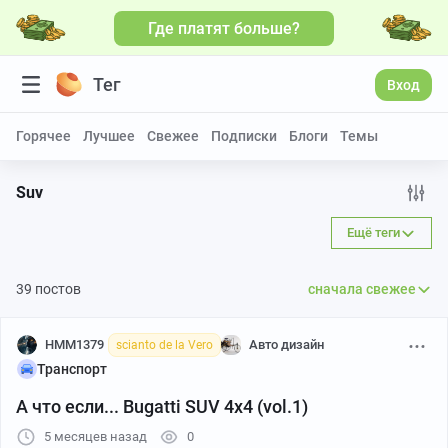
Где платят больше?
Больше видео
Тег
Вход
Горячее
Лучшее
Свежее
Подписки
Блоги
Темы
Suv
Ещё теги
39 постов
сначала свежее
HMM1379
Авто дизайн
scianto de la Vero
Транспорт
А что если... Bugatti SUV 4x4 (vol.1)
5 месяцев назад
0