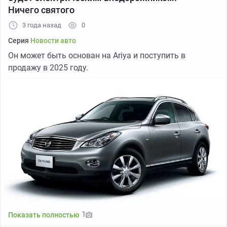
Ничего святого
3 года назад
0
Серия
Новости авто
Он может быть основан на Ariya и поступить в
продажу в 2025 году.
Toyota Hilux Surf SSR. Фото:
bringatrailer
Интерьер был выполнен простым, но комфортным, как
и подобает машине с корнями пикапа. Панель
приборов и отделка — из долговечных, немарких
материалов.
Для взыскательных покупателей предлагалась
комплектация SSR Limited с более богатой отделкой и
дополнительными опциями.
1
Показать полностью
1/5