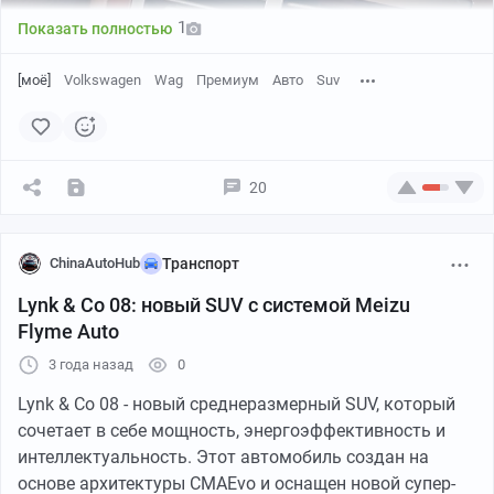
тяжелых условиях эксплуатации.
1
Показать полностью
1/2
[моё]
Volkswagen
Wag
Премиум
Авто
Suv
20
ChinaAutoHub
Транспорт
Lynk & Co 08: новый SUV с системой Meizu
Flyme Auto
3 года назад
0
Lynk & Co 08 - новый среднеразмерный SUV, который
Toyota Hilux Surf SSR фрагмент из официального каталога.
сочетает в себе мощность, энергоэффективность и
Изображение:
iamGaNgStA
интеллектуальность. Этот автомобиль создан на
Однако в 1985 году Toyota совершила важный шаг к
основе архитектуры CMAEvo и оснащен новой супер-