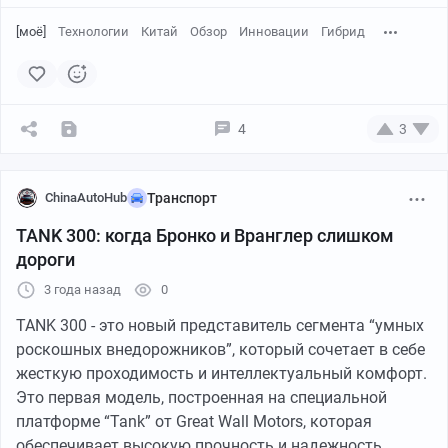
Продуманность конструкции внедорожника
[моё]
Технологии
Китай
Обзор
Инновации
Гибрид
заключалась в простых и эффективных решениях.
Инженеры выбрали путь разумной модернизации уже
проверенной и популярной платформы.
У пикапа Hilux удалялась задняя стенка кабины, а на
ее место устанавливался каркас безопасности, задние
4
3
сиденья и легкий съемный стеклопластиковый верх.
ChinaAutoHub
Транспорт
1/2
TANK 300: когда Бронко и Вранглер слишком
дороги
3 года назад
0
TANK 300 - это новый представитель сегмента “умных
роскошных внедорожников”, который сочетает в себе
жесткую проходимость и интеллектуальный комфорт.
Это первая модель, построенная на специальной
платформе “Tank” от Great Wall Motors, которая
обеспечивает высокую прочность и надежность