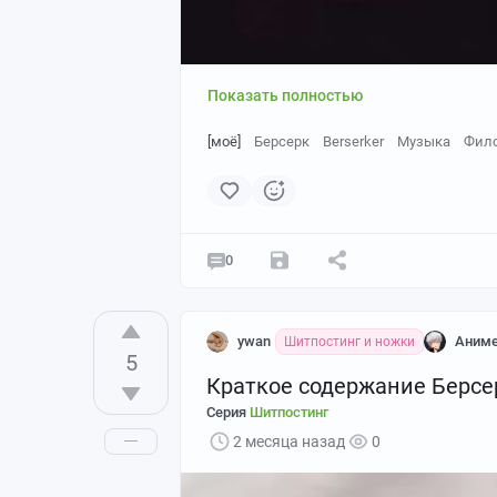
Показать полностью
[моё]
Берсерк
Berserker
Музыка
Фил
0
ywan
Аним
Шитпостинг и ножки
5
Краткое содержание Берсе
Серия
Шитпостинг
2 месяца назад
0