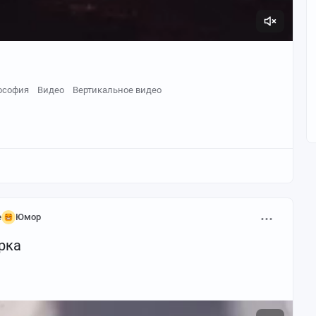
ософия
Видео
Вертикальное видео
е
Юмор
рка