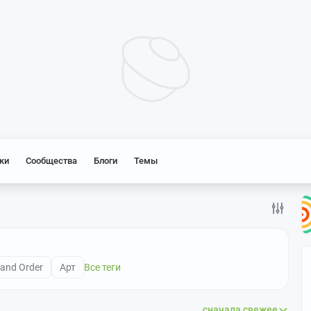
ки
Сообщества
Блоги
Темы
rand Order
Арт
Все теги
сначала свежее