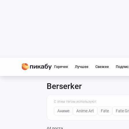
Горячее
Лучшее
Свежее
Подпис
Berserker
С этим тегом используют:
Аниме
Anime Art
Fate
Fate G
44 поста