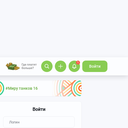
1
Войти
#Миру танков 16
Войти