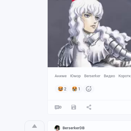
Аниме
Юмор
Berserker
Видео
Коротк
2
1
0
BerserkerDB