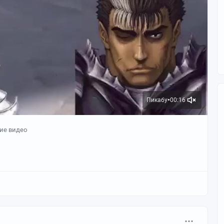
Пикабу
00:16
●
ие видео