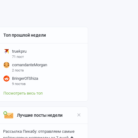
Топ прошлой недели
truekpru
71 пост
comandanteMorgan
2 поста
BringerOfShiza
9 постов
Посмотреть весь топ
Лучшие посты недели
Рассылка Пикабу: отправляем самые
🔥
рейтинговые материалы за 7 дней