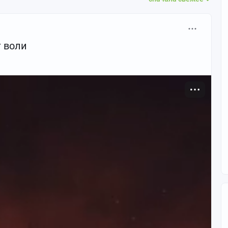
т воли