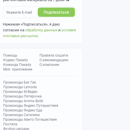
Подписаться
Нажимая «Подписаться», я даю
согласие на
обработку данных
и
условия
почтовых рассылок
.
Помощь
Правила соцсети
Кодекс Пикабу
О рекомендациях
Команда Пикабу
О компании
Моб. приложение
Промокоды Биг Гик
Промокоды Lamoda
Промокоды М.Видео
Промокоды Пятерочка
Промокоды Aroma Butik
Промокоды Яндекс Путешествия
Промокоды Яндекс Еда
Промокоды Ситилинк
Промокоды Авито Путешествия
Постила
Футбол сегодня