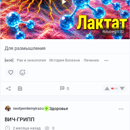
Rutube
21:32
●
Для размышления
[моё]
Рак и онкология
История болезни
Лечение
0
neotyemlemyirazu
Здоровье
ВИЧ-ГРИПП
2 месяца назад
0