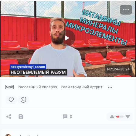
Rutube
38:24
●
[моё]
Рассеянный склероз
Ревматоидный артрит
0