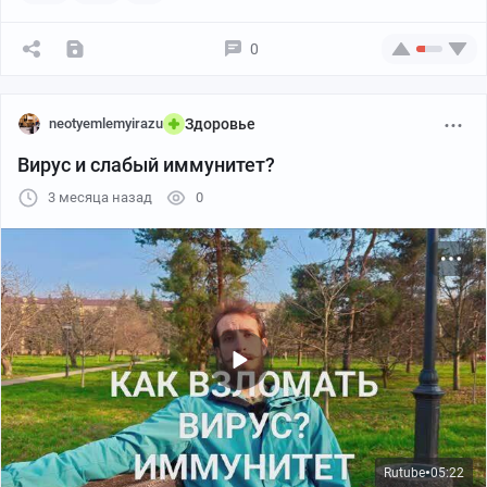
0
neotyemlemyirazu
Здоровье
Вирус и слабый иммунитет?
3 месяца назад
0
Rutube
05:22
●