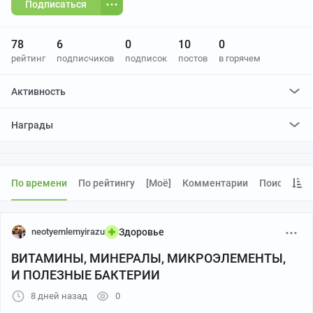
Подписаться
78
6
0
10
0
рейтинг
подписчиков
подписок
постов
в горячем
Активность
поставил
0
плюсов и
0
минусов
Награды
По времени
По рейтингу
[моё]
Комментарии
Поиск
neotyemlemyirazu
Здоровье
ВИТАМИНЫ, МИНЕРАЛЫ, МИКРОЭЛЕМЕНТЫ,
И ПОЛЕЗНЫЕ БАКТЕРИИ
8 дней назад
0