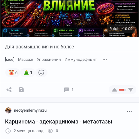
Rutube
10:09
●
Для размышления и не более
[моё]
Массаж
Упражнения
Иммунодефицит
6
1
1
neotyemlemyirazu
Карцинома - адекарцинома - метастазы
2 месяца назад
0