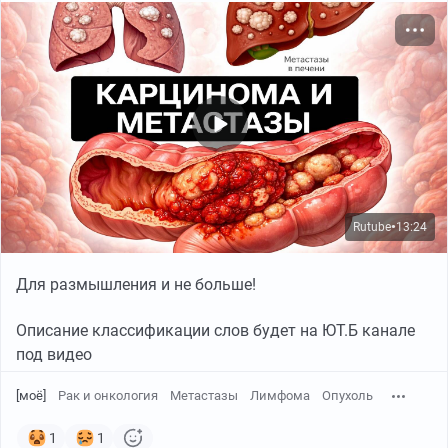
Rutube
13:24
●
Для размышления и не больше!
Описание классификации слов будет на ЮТ.Б канале
под видео
[моё]
Рак и онкология
Метастазы
Лимфома
Опухоль
1
1