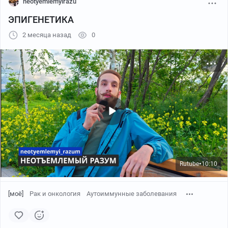
neotyemlemyirazu
ЭПИГЕНЕТИКА
2 месяца назад
0
Rutube
10:10
●
[моё]
Рак и онкология
Аутоиммунные заболевания