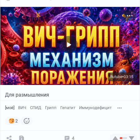
Rutube
03:15
●
Для размышления
[моё]
ВИЧ
СПИД
Грипп
Гепатит
Иммунодефицит
2
4