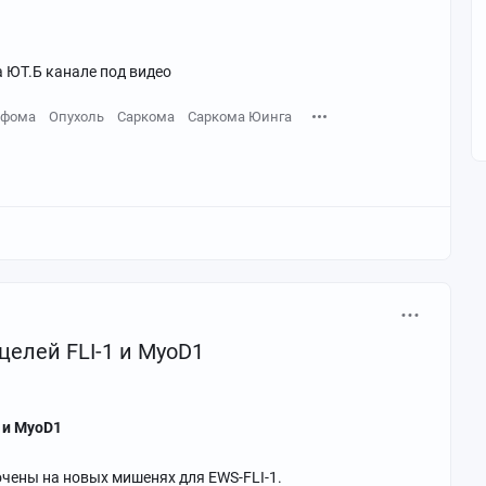
 ЮТ.Б канале под видео
фома
Опухоль
Саркома
Саркома Юинга
елей FLI-1 и MyoD1
 и MyoD1
чены на новых мишенях для EWS-FLI-1.