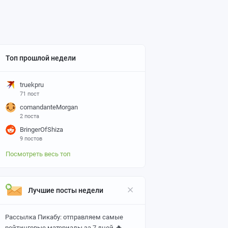
Топ прошлой недели
truekpru
71 пост
comandanteMorgan
2 поста
BringerOfShiza
9 постов
Посмотреть весь топ
Лучшие посты недели
Рассылка Пикабу: отправляем самые
🔥
рейтинговые материалы за 7 дней