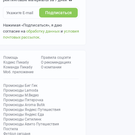
Подписаться
Нажимая «Подписаться», я даю
согласие на
обработку данных
и
условия
почтовых рассылок
.
Помощь
Правила соцсети
Кодекс Пикабу
О рекомендациях
Команда Пикабу
О компании
Моб. приложение
Промокоды Биг Гик
Промокоды Lamoda
Промокоды М.Видео
Промокоды Пятерочка
Промокоды Aroma Butik
Промокоды Яндекс Путешествия
Промокоды Яндекс Еда
Промокоды Ситилинк
Промокоды Авито Путешествия
Постила
Футбол сегодня