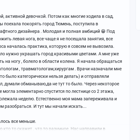
ой, активной девочкой. Потом как многие ходила в сад,
ы поехала покорять город Тюмень, поступила в
афтного дизайнера . Молодая и полная амбиций 😁 Под
жить левая нога, все чаще я не посещала занятия, все
рса началась практика, которую я совсем не вывозила.
ыло нужно украшать город красивыми цветами. А мне уже
ь на ногу , болело в области колена. Я начала обращаться
тологам , травматологам,хирургам . Врачи назначали мне
о было категорически нельзя делать) и отправляли
ил, думали обманываю,да не тут то было. Через некоторое
е могла элементарно спустится по лестнице со 2 этажа,
пролежала неделю. Естественно моя мама запереживала и
м разобраться. И тут мы начали искать...
алось все меньше.
 кто то скажет , что то разумное. Нас направили в
 что мне помогут. Все были очень радушны. Наконец нас