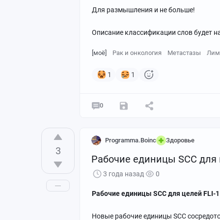
Для размышления и не больше!
Описание классификации слов будет на
[моё]
Рак и онкология
Метастазы
Лим
1
1
0
Programma.Boinc
Здоровье
3
Рабочие единицы SCC для ц
3 года назад
0
Рабочие единицы SCC для целей FLI-1
Новые рабочие единицы SCC сосредото