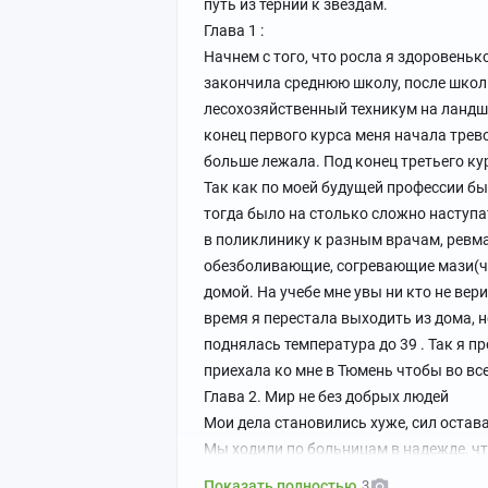
путь из тернии к звездам.
Глава 1 :
Начнем с того, что росла я здоровеньк
закончила среднюю школу, после школ
лесохозяйственный техникум на ландш
конец первого курса меня начала трево
больше лежала. Под конец третьего ку
Так как по моей будущей профессии б
тогда было на столько сложно наступат
в поликлинику к разным врачам, ревма
обезболивающие, согревающие мази(чт
домой. На учебе мне увы ни кто не вер
время я перестала выходить из дома, н
поднялась температура до 39 . Так я 
приехала ко мне в Тюмень чтобы во все
Глава 2. Мир не без добрых людей
Мои дела становились хуже, сил остав
Мы ходили по больницам в надежде, что
Патрушево . Заходя туда я надеялась ,
Показать полностью
3