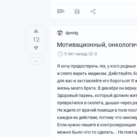
0
djonidg
12
Мотивационный, онкологич
5 лет назад
0
Я хочу предостеречь тех, у кого родн
и слепо верить медикам. Действуйте, б
для вас и заставляйте его бороться! Я
жизнь моего брата. В декабре он верну
Здоровый парень, который должен жить.
превратился в скелета, дышал через ра
Не ждите от врачей помощи в позе пос
каждое их действие, потому что ником
Если нужно пишите в контролирующие о
можно было что-то сделать... Не повто