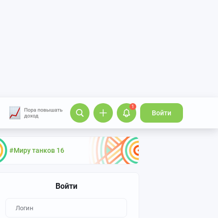
1
Войти
#Миру танков 16
Войти