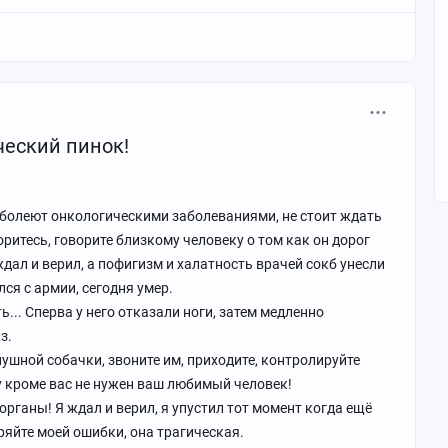
еский пинок!
ые болеют онкологическими заболеваниями, не стоит ждать
оритесь, говорите близкому человеку о том как он дорог
 ждал и верил, а пофигизм и халатность врачей сокб унесли
лся с армии, сегодня умер.
.. Сперва у него отказали ноги, затем медленно
з.
лушной собачки, звоните им, приходите, контролируйте
у кроме вас не нужен ваш любимый человек!
рганы! Я ждал и верил, я упустил тот момент когда ещё
ряйте моей ошибки, она трагическая.