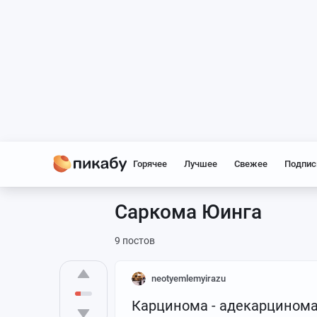
Горячее
Лучшее
Свежее
Подпис
Саркома Юинга
9 постов
neotyemlemyirazu
Карцинома - адекарцинома