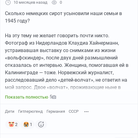
10 месяцев назад
0
Сколько немецких сирот усыновили наши семьи в
1945 году?
На эту тему не желает говорить почти никто.
Фотограф из Нидерландов Клаудиа Хайнерманн,
устраивавшая выставку со снимками из жизни
«вольфcкиндер», после двух дней размышлений
отказалась от интервью. Женщина, помогавшая ей в
Калининграде — тоже. Норвежский журналист,
расследовавший дело «детей-волчат», не ответил на
мой запрос. Двое «волчат», проживающие ныне в
Литве (мужчина и женщина), сообщили мне по
5
Показать полностью
телефону, что не хотят больше вспоминать о прошлом.
В чём же дело? После капитуляции дивизий вермахта
Дети
Гитлерюгенд
Германия
СССР
в Кёнигсберге 9 апреля 1945 года советские бойцы
обнаружили в городе... десятки тысяч немецких детей-
2
1
беспризорников в возрасте от трёх до четырнадцати