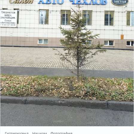
для интернированных лиц, оказавшихся раем в
сравнении с концлагерями, созданными их мужем и
папочкой, уже в конце 1946 года «истинные арийки»
вышли на свободу.
Гудрун решив якобы заняться дизайном, поступила
учиться в некий христианский приют, где на самом
деле помогала готовить поддельные документы для
эсэсовцев, скрывавшихся от тогда еще возможного
возмездия.
В 1952 году вместе со своей волевой матерью
девушка перебралась в родной Мюнхен, где
трудилась белошвейкой, секретаршей, бухгалтером.
Чем она занималась на самом деле остается только
догадываться, одно можно сказать точно, в 1961 году
нацистка внезапно пошла в «Bundesnachrichtendienst»
(BND, Разведку ФРГ). Такая вот забавная загогулина.
Гитлерюгенд
Нацизм
Фотография