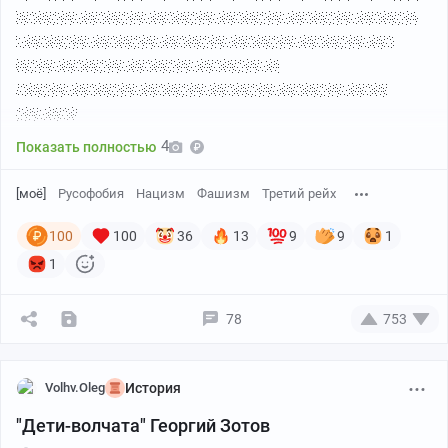
территории богатые ресурсами, а именно территории
СССР. Чтобы оправдать захватническую войну, он
прибег к расовой теории и занялся
расчеловечиванием славян и народов восточной
Европы.
4
Показать полностью
[моё]
Русофобия
Нацизм
Фашизм
Третий рейх
100
100
36
13
9
9
1
1
78
753
Volhv.Oleg
История
"Дети-волчата" Георгий Зотов