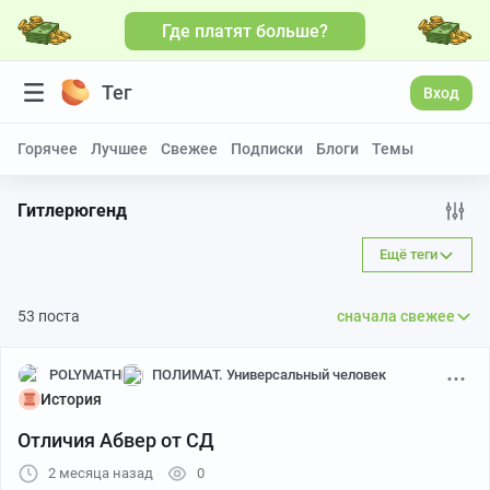
Где платят больше?
Больше видео
Тег
Вход
Горячее
Лучшее
Свежее
Подписки
Блоги
Темы
Гитлерюгенд
Ещё теги
53 поста
сначала свежее
POLYMATH
ПОЛИМАТ. Универсальный человек
История
Отличия Абвер от СД
2 месяца назад
0