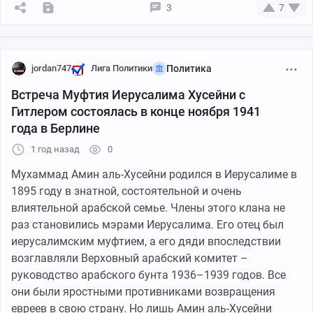
лет. Их родители либо бежали из города при массовом
3
7
исходе населения Восточной Пруссии в январе-
феврале (и потеряли своих отпрысков в неразберихе),
либо погибли во время бомбардировок Кёнигсберга
союзной авиацией и уличных боёв: ведь отцы сирот
jordan747
Лига Политики
Политика
были солдатами вермахта. Встал серьёзный вопрос —
Встреча Муфтия Иерусалима Хусейни с
что же делать с толпами малышей и подростков?
Гитлером состоялась в конце ноября 1941
Часть «немчиков» (не менее 20 000) вскоре оказалась
года в Берлине
на воспитании у крестьян Литовской ССР, другая
1 год назад
0
часть — в государственных детдомах, а вот
остальные... Согласно изданной в ФРГ книге «Забытое
Мухаммад Амин аль-Хусейни родился в Иерусалиме в
поколение», из остававшихся в Калининграде к 1947
1895 году в знатной, состоятельной и очень
году 4 700 немецких сирот большинство были
влиятельной арабской семье. Члены этого клана не
усыновлены семьями советских переселенцев — хотя
раз становились мэрами Иерусалима. Его отец был
документы об этом не находятся в открытом доступе.
иерусалимским муфтием, а его дяди впоследствии
возглавляли Верховный арабский комитет –
«Русские относились лучше»
руководство арабского бунта 1936–1939 годов. Все
они были яростными противниками возвращения
В 1951 году последних немецких жителей
евреев в свою страну. Но лишь Амин аль-Хусейни