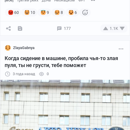
[моё]
Третий рейх
Дочь
Неонацизм
ФРГ
маленьких немцев, кормили, заботились о них. А ведь
это дети врагов. В такой сердечности всегда и
60
10
9
8
6
проявляется славянская душа». Я полностью с ним
согласен.
177
1.1K
* На фото – вручение орденов детям-солдатам
Гитлером в 1945, школьный класс в Восточной
ZlayaGabnya
Пруссии в 1944, «волчонок» Хорст Потшиес, Луиза
Когда сидение в машине, пробила чья-то злая
Квич, спасённая советскими солдатами, пленные
пуля, ты не грусти, тебе поможет
немцы в Кенигсберге.
3 года назад
0
©Zотов
8 августа 1929 года в Мюнхене родилась Гудрун
Бурвиц единственная законнорожденная дочь
https://vk.com/wall736437447_169429
рейхсфюрера СС Генриха Гиммлера.
Весной 1945 года союзники арестовали жену бывшего
«Куриного фермера» Маргарит Гиммлер и его 17-
летнюю дочь Гудрун. Пройдя через несколько лагерей