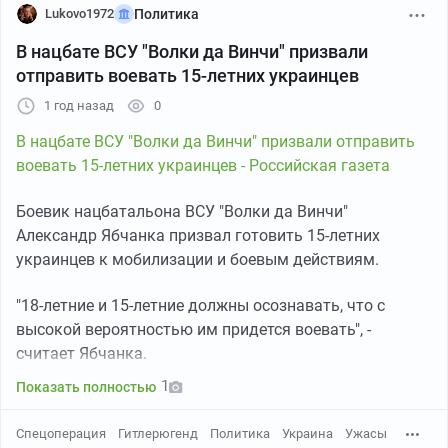
девяностые годы некоторые нашли своих братьев и
Lukovo1972
Политика
сестёр в Германии, и... так и не встретились с ними.
В нацбате ВСУ "Волки да Винчи" призвали
отправить воевать 15-летних украинцев
«Зачем? — говорит Алдона Зигмантине (в 1945-м её
звали Кристель Шеффлер). — Я не знаю немецкий,
1 год назад
0
разговаривать по телефону с братом мне и то
В нацбате ВСУ "Волки да Винчи" призвали отправить
приходится через переводчика». 28 лет назад она
воевать 15-летних украинцев - Российская газета
съездила в Калининград вместе с другими
«волчатами» и нашла свой старый дом — пожилая
Боевик нацбатальона ВСУ "Волки да Винчи"
русская женщина впустила её посмотреть комнаты,
Александр Ябчанка призвал готовить 15-летних
угостила чаем.
украинцев к мобилизации и боевым действиям.
Среди «вольфскиндер» сперва были популярны
"18-летние и 15-летние должны осознавать, что с
попытки учить родной язык заново, но в пожилом
высокой вероятностью им придется воевать", -
возрасте немецкий даётся не всем. Хотя есть и
считает Ябчанка.
исключения. Луизе Квич в 1945-м году было пять лет,
1
она не помнит, как потеряла сестру и мать. В её
Показать полностью
воспоминаниях сохранилось одно: как она вышла к
Спецоперация
Гитлерюгенд
Политика
Украина
Ужасы
советской казарме в Литве и попросила поесть.