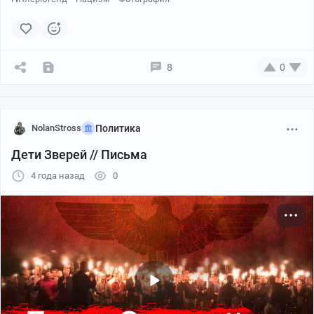
Два года под вымышленным именем она служила
секретарем в штаб-квартире «BND», а уволившись,
выскочила замуж. Избранником «принцессы» СС стал
журналист Вольф Бурвиц, нацист до мозга костей, как
8
0
и она уверенный, что рано или поздно, на идеях
фюрера и Генриха Гиммлера из пепла восстанет
непобедимый IV Рейх.
NolanStross
Политика
Забыл сказать, что в 1954 году фройляйн Гиммлер
Дети Зверей // Письма
зарегистрировала «Wiking-Jugend» (Викинг-Югенд,
Молодежь викингов) неонацистскую организацию,
4 года назад
0
клон печально знаменитого Гитлерюгенда. Только в
1994 году МВД ФРГ набралось смелости и объявило
эту структуру вне закона.
Гудрун была ключевой фигурой в организации «Die
Stille Hilfe für Kriegsgefangene und Internierte» (Тихая
помощь военнопленным и интернированным). Эта
группировка укрывала эсэсовцев находившихся в