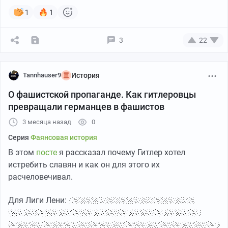
1
1
3
22
Tannhauser9
История
О фашистской пропаганде. Как гитлеровцы
превращали германцев в фашистов
3 месяца назад
0
Серия
Фаянсовая история
В этом
посте
я рассказал почему Гитлер хотел
истребить славян и как он для этого их
расчеловечивал.
Для Лиги Лени:
Гитлер был одержим концепцией
жизненного пространства, и считал, что немецкий
народ может выжить, только если захватит восточные