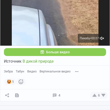
Пикабу
00:07
●
Больше видео
Источник
В дикой природе
Зебра
Табун
Видео
Вертикальное видео
1
4
6