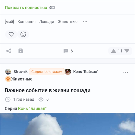
3
Показать полностью
[моё]
Конюшня
Лошади
Животные
6
11
Stravnik
Конь "Байкал"
Садист со стажем
Животные
Важное событие в жизни лошади
1 год назад
0
Серия
Конь "Байкал"