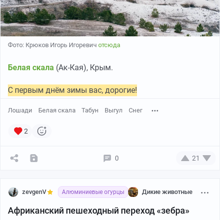
Фото: Крюков Игорь Игоревич
отсюда
Белая скала
(Ак-Кая), Крым.
С первым днём зимы вас, дорогие!
Лошади
Белая скала
Табун
Выгул
Снег
2
0
21
zevgenV
Дикие животные
Алюминиевые огурцы
Африканский пешеходный переход «зебра»