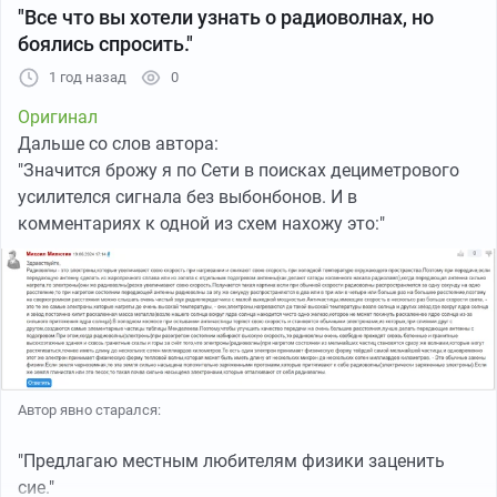
"Все что вы хотели узнать о радиоволнах, но
боялись спросить."
1 год назад
0
Оригинал
Дальше со слов автора:
"Значится брожу я по Сети в поисках дециметрового
усилителся сигнала без выбонбонов. И в
комментариях к одной из схем нахожу это:"
Сегодня важный день у Байкала, сейчас расскажу
почему➡️
Автор явно старался:
https://t.me/baikalhorse
"Предлагаю местным любителям физики заценить
сие."