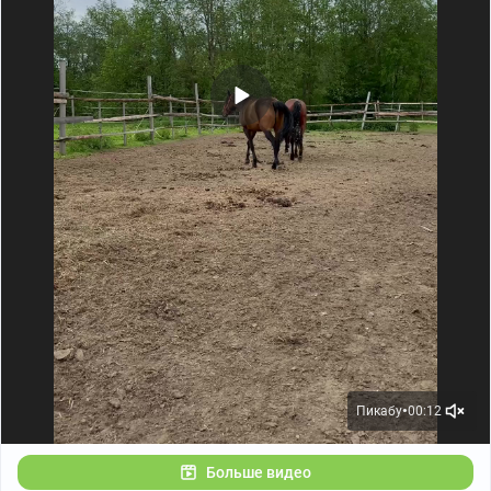
Пикабу
00:12
●
Больше видео