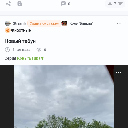
0
7
Stravnik
Конь "Байкал"
Садист со стажем
Животные
Новый табун
1 год назад
0
Серия
Конь "Байкал"