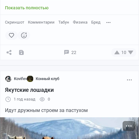
Показать полностью
Скриншот
Комментарии
Табун
Физика
Бред
22
10
Kovifev
Конный клуб
Якутские лошадки
1 год назад
0
Идут дружным строем за пастухом