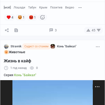
[моё]
Лошади
Табун
Крым
Позитив
Видео
4
1
1
3
45
Stravnik
Конь "Байкал"
Садист со стажем
Животные
Жизнь в кайф
1 год назад
0
Серия
Конь "Байкал"