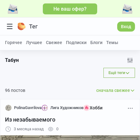
Не ваш офер?
Больше видео
Тег
Вход
Горячее
Лучшее
Свежее
Подписки
Блоги
Темы
Табун
Ещё теги
96 постов
сначала свежее
PolinaGavrilova
Лига Художников
Хобби
Из незабываемого
3 месяца назад
0