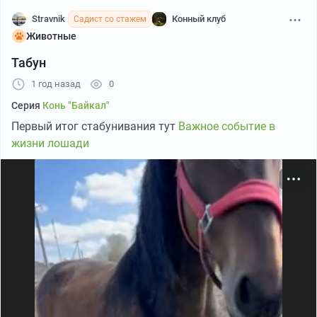
Stravnik
Конный клуб
Садист со стажем
Животные
Табун
1 год назад
0
Серия
Конь "Байкал"
Первый итог стабунивания тут
Важное событие в
жизни лошади