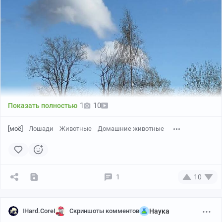
1
10
Показать полностью
[моё]
Лошади
Животные
Домашние животные
1
10
IHard.CoreI
Скриншоты комментов
Наука