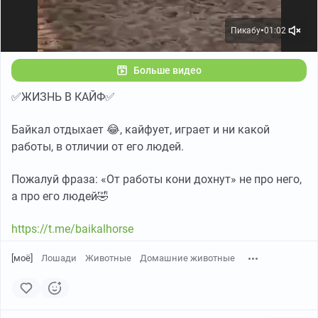
Пикабу
01:02
●
Больше видео
✅ЖИЗНЬ В КАЙФ✅
Байкал отдыхает 😂, кайфует, играет и ни какой
работы, в отличии от его людей.
Пожалуй фраза: «От работы кони дохнут» не про него,
а про его людей🤣
https://t.me/baikalhorse
[моё]
Лошади
Животные
Домашние животные