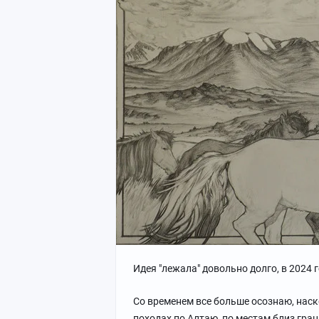
Идея "лежала" довольно долго, в 2024 
Со временем все больше осознаю, нас
походах по Алтаю, по местам близ гра