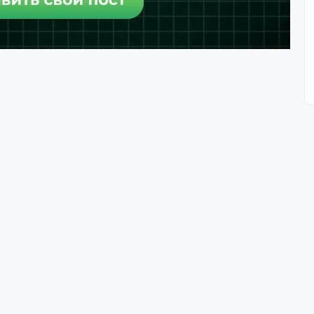
а не одно соо)
одну работу один раз.
ить её с тегом "повтор".
х
.
аунтам
. Если такого нет:
 / обсуждение цен.
ь свои контакты без коммерции по ссылке.