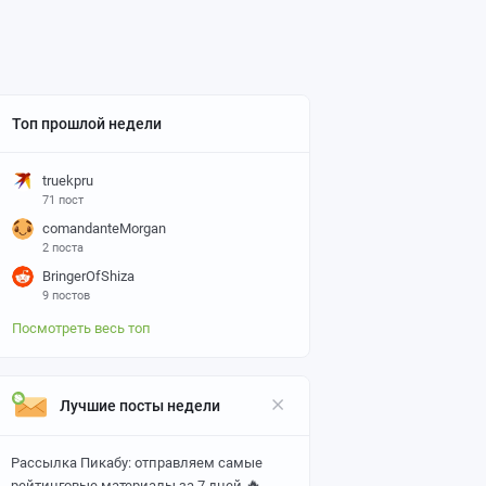
Топ прошлой недели
truekpru
71 пост
comandanteMorgan
2 поста
BringerOfShiza
9 постов
Посмотреть весь топ
Лучшие посты недели
Рассылка Пикабу: отправляем самые
🔥
рейтинговые материалы за 7 дней