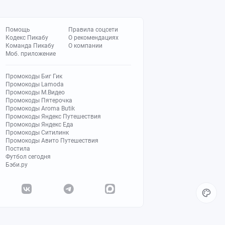
Помощь
Правила соцсети
Кодекс Пикабу
О рекомендациях
Команда Пикабу
О компании
Моб. приложение
Промокоды Биг Гик
Промокоды Lamoda
Промокоды М.Видео
Промокоды Пятерочка
Промокоды Aroma Butik
Промокоды Яндекс Путешествия
Промокоды Яндекс Еда
Промокоды Ситилинк
Промокоды Авито Путешествия
Постила
Футбол сегодня
Бэби.ру