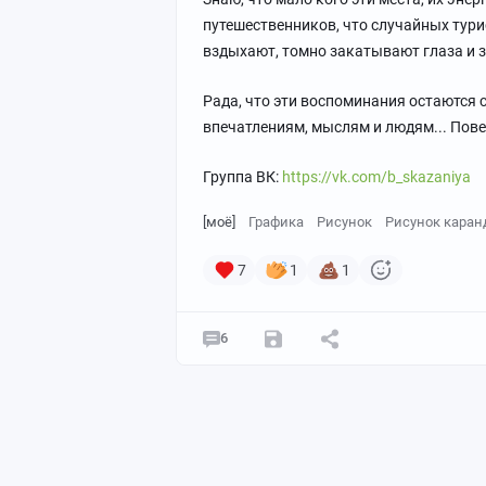
путешественников, что случайных тури
вздыхают, томно закатывают глаза и з
Рада, что эти воспоминания остаются 
впечатлениям, мыслям и людям... Пове
Группа ВК:
https://vk.com/b_skazaniya
[моё]
Графика
Рисунок
Рисунок кара
7
1
1
6