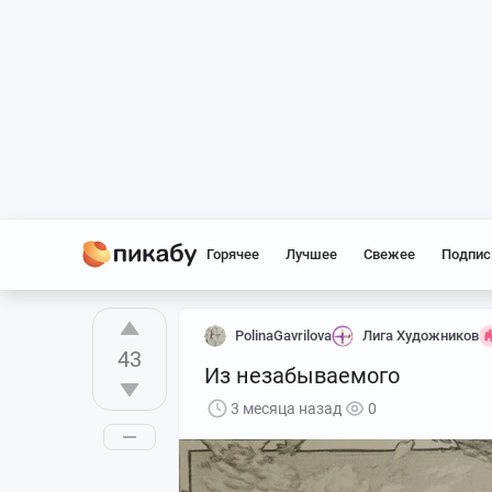
Горячее
Лучшее
Свежее
Подпис
PolinaGavrilova
Лига Художников
43
Из незабываемого
3 месяца назад
0