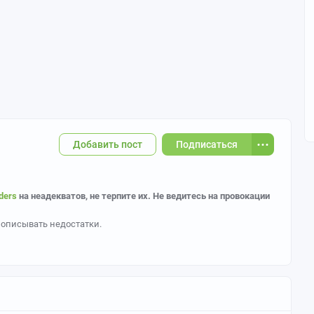
Добавить пост
Подписаться
ders
на неадекватов, не терпите их. Не ведитесь на провокации
 описывать недостатки.
аботы. Чаще всего это цифровые, традиционные рисунки, или
и провоцируют негатив у зрителей.