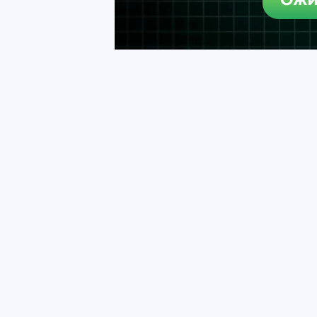
ОБЩИЕ ПРАВИЛА ПИКАБУ
(про
весь
сайт, 
1.
Посты-повторы запрещены. Публикуйте 
Если это сделали раньше вас, можно вылож
2.
Эротика разрешена в
NSFW-сообщества
3.
Торговля разрешена только
бизнес-акк
- Нарушением будут продажи / коммерция
- Автор может в посте и профиле оставит