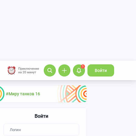
1
Войти
#Миру танков 16
Войти