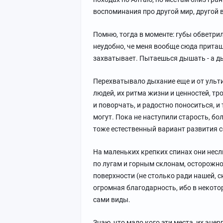
воспоминания про другой мир, другой в
Помню, тогда в моменте: губы обветрил
неудобно, че меня вообще сюда притащи
захватывает. Пытаешься дышать - а дыш
Перехватывало дыхание еще и от ульт
людей, их ритма жизни и ценностей, т
и поворчать, и радостно поноситься, и
могут. Пока не наступили старость, бол
тоже естественный вариант развития с
На маленьких крепких спинах они несли
по лугам и горным склонам, осторожн
поверхности (не столько ради нашей, с
огромная благодарность, ибо в некото
сами виды.
Знаю, что мало кого эти места, их эн