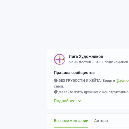
Лига Художников
52.9K постов
34.3K подписчиков
Правила сообщества
🔴 БЕЗ ГРУБОСТИ И ХЕЙТА
.
Зовите
@admo
сами.
🔴
Давайте жить дружно! И конструктивно
Подробнее
⚠️ САМОЕ ВАЖНОЕ
1.
Основа сообщества —
созданные вами
р
Все комментарии
Автора
на ткани / иных носителях.
2.
Слабые работы часто отклоняем, ибо он