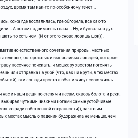
оздух, время там как-то по-особенному течет...
ись, кожа где воспалилась, где обгорела, все как-то
ли... А потом поднимаешь глаза... Ну, и буквально дух
ать-то есть чем! (И от этого снова ловишь шок)).
имативно естественного сочетания природы, местных
рогательных, осторожных и выносливых лошадей, которые
 траву посочнее поискать, и мошкару хвостом погонять
езнь или отправка на убой (что, как ни крути, в тех местах
обытий), эти лошади просто любят и живут свою жизнь.
 нас и наши вещи по степям и лесам, сквозь болота и реки,
о выбирая чуткими низкими ногами самые устойчивые
колько ради собственной сохранности)), за что им
рых местах мысль о падении будоражила не меньше, чем
ергетика оставляют равнодушными (что опытных