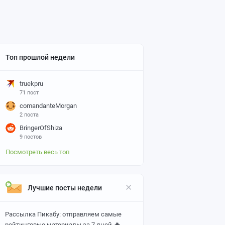
Топ прошлой недели
truekpru
71 пост
comandanteMorgan
2 поста
BringerOfShiza
9 постов
Посмотреть весь топ
Лучшие посты недели
Рассылка Пикабу: отправляем самые
🔥
рейтинговые материалы за 7 дней