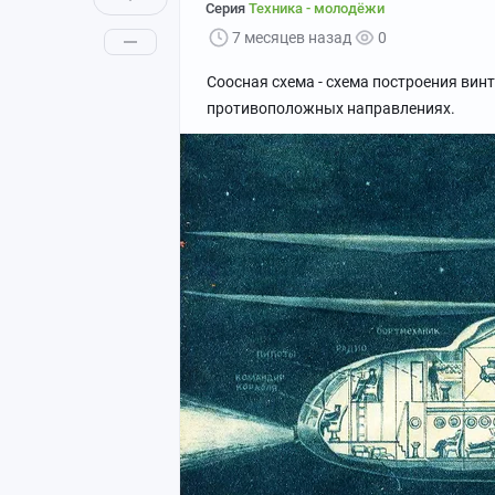
Серия
Техника - молодёжи
7 месяцев назад
0
Соосная схема - схема построения вин
противоположных направлениях.