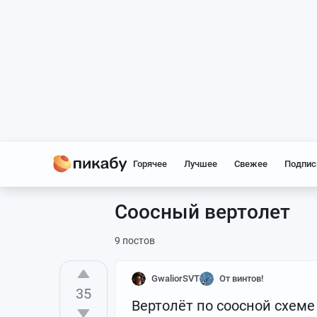
Горячее
Лучшее
Свежее
Подпис
Соосный вертолет
9 постов
GwaliorSVT
От винтов!
35
Вертолёт по соосной схеме 