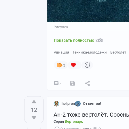
Рисунок
Показать полностью
2
Авиация
Техника-молодёжи
Вертолет
3
1
6
helipron
От винтов!
12
Ан-2 тоже вертолёт. Соосн
Серия
Вертопарк