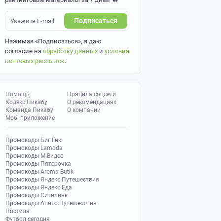
Подписаться
Нажимая «Подписаться», я даю
согласие на
обработку данных
и
условия
почтовых рассылок
.
Помощь
Правила соцсети
Кодекс Пикабу
О рекомендациях
Команда Пикабу
О компании
Моб. приложение
Промокоды Биг Гик
Промокоды Lamoda
Промокоды М.Видео
Промокоды Пятерочка
Промокоды Aroma Butik
Промокоды Яндекс Путешествия
Промокоды Яндекс Еда
Промокоды Ситилинк
Промокоды Авито Путешествия
Постила
Футбол сегодня