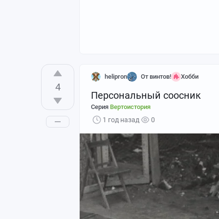
helipron
От винтов!
Хобби
4
Персональный соосник
Серия
Вертоистория
1 год назад
0