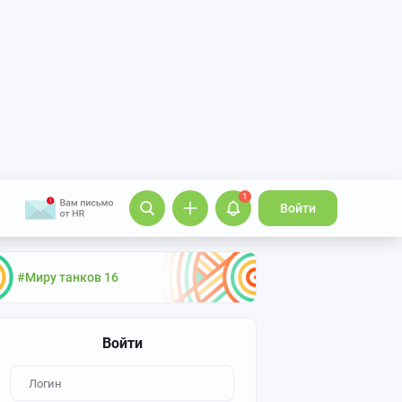
1
Войти
#Миру танков 16
Войти