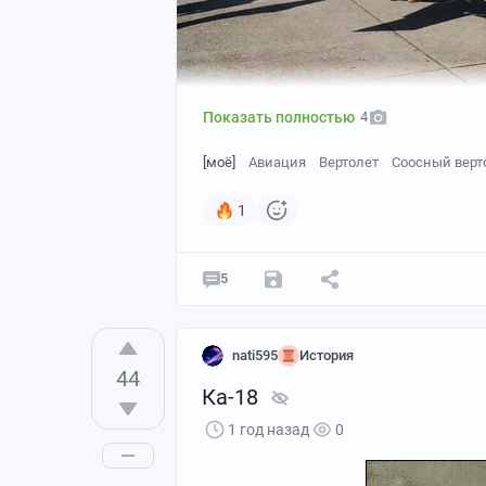
Показать полностью
4
[моё]
Авиация
Вертолет
Соосный верт
1
5
nati595
История
44
Ка-18
1 год назад
0