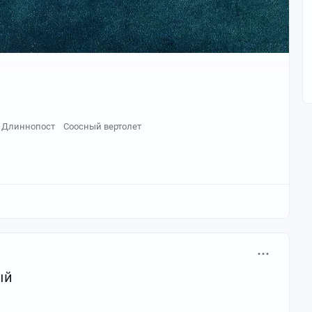
Длиннопост
Соосный вертолет
ый