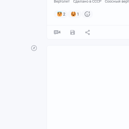
Вертолет
Сделано в СССР
Соосный верт
2
1
4