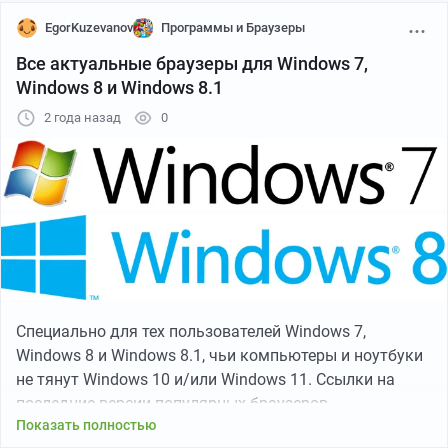
- портативная версия:
http://web.archive.org/web/20220104184617if_/https://d
EgorKuzevanov
Программы и Браузеры
ownloa...
Все актуальные браузеры для Windows 7,
Все браузеры, ссылки на которые приведены ниже,
Windows 8 и Windows 8.1
гарантированно поддерживают как современные
2 года назад
0
HTTPS-протоколы TLS 1.2 и TLS 1.3, так и протокол
Server Name Indication (SNI), используемый на
защищенных Cloudflare сайтах.
Китайские браузеры на основе современных движков
Chromium (требуется набор инструкций SSE2):
- 360 Extreme Explorer v13.0.2310.0 (на основе Chromium
86):
— русифицированный репак + портативная версия от
Специально для тех пользователей Windows 7,
Elchupacabra:
Windows 8 и Windows 8.1, чьи компьютеры и ноутбуки
http://web.archive.org/web/20230519101848if_/http://mir
не тянут Windows 10 и/или Windows 11. Ссылки на
rors....
последние версии популярных браузеров,
— русифицированная портативная сборка от Cento8:
Показать полностью
совместимые с Windows 7/8/8.1, а также на Legacy-
https://disk.yandex.ru/d/kkjb2o_D6eo7Sw