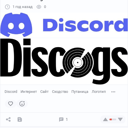
1 год назад
0
Discord
Интернет
Сайт
Сходство
Путаница
Логотип
1