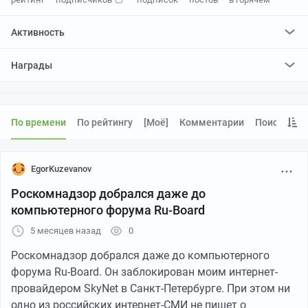
Активность
поставил
5
плюсов и
0
минусов
Награды
По времени
По рейтингу
[моё]
Комментарии
Поиск
EgorKuzevanov
Роскомнадзор добрался даже до
компьютерного форума Ru-Board
5 месяцев назад
0
Роскомнадзор добрался даже до компьютерного
форума Ru-Board. Он заблокирован моим интернет-
провайдером SkyNet в Санкт-Петербурге. При этом ни
одно из российских интернет-СМИ не пишет о