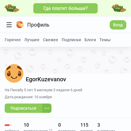
Где платят больше?
Профиль
Вход
Горячее
Лучшее
Свежее
Подписки
Блоги
Темы
EgorKuzevanov
На Пикабу
5 лет 5 месяцев 3 недели 6 дней
Дата рождения: 10 ноября
Подписаться
10
0
115
3
рейтинг
подписчиков
подписок
постов
в горячем