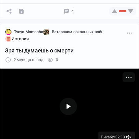
разнообразие сортов виски, авторские коктейли.
4
1/18
Tvoya.Mamasha
Ветеранам локальных войн
История
Зря ты думаешь о смерти
2 месяца назад
0
Пикабу
02:13
●