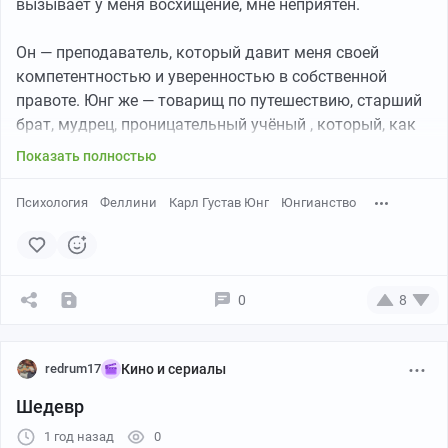
вызывает у меня восхищение, мне неприятен.
Он — преподаватель, который давит меня своей
компетентностью и уверенностью в собственной
правоте. Юнг же — товарищ по путешествию, старший
брат, мудрец, проницательный учёный , который, как
мне кажется, менее самонадеян, не переоценивает
Показать полностью
себя и свои замечательные открытия.
Психология
Феллини
Карл Густав Юнг
Юнгианство
Фрейд хочет объяснить нам, кто мы, Юнг же подводит
нас к дверце бессознательного и представляет нам
смотреть и понимать самим. Научное смирение Юнга
перед тайной жизни я нахожу более привлекательным.
0
8
Его мысли, его идеи не претендуют на то, чтобы стать
доктриной, их цель — лишь показать новую точку
зрения, иное отношение, которое может обогатить и
redrum17
Кино и сериалы
развить твою личность, привести тебя к более
Шедевр
сознательному, более открытому, чуткому поведению
и примирить с потаёнными, задавленными,
1 год назад
0