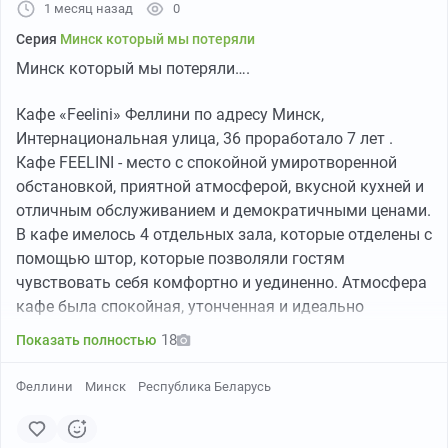
1 месяц назад
0
Серия
Минск который мы потеряли
Минск который мы потеряли….
Кафе «Feelini» Феллини по адресу Минск,
Интернациональная улица, 36 проработало 7 лет .
Кафе FEELINI - место с спокойной умиротворенной
обстановкой, приятной атмосферой, вкусной кухней и
отличным обслуживанием и демократичными ценами.
В кафе имелось 4 отдельных зала, которые отделены с
помощью штор, которые позволяли гостям
чувствовать себя комфортно и уединенно. Атмосфера
кафе была спокойная, утонченная и идеально
подходящая как для деловых встреч, так и для
18
Показать полностью
дружеских посиделок или празднования событий.
Меню заведения основано на блюдах авторской
Феллини
Минск
Республика Беларусь
кухни, большой ассортимент мясных блюд, салатов,
пасты. Так же был большой выбор барного меню: