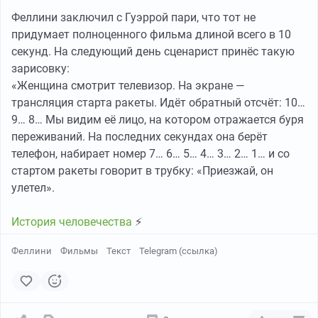
ущемлёнными, больными частями самого себя.
Феллини заключил с Гуэррой пари, что тот не
придумает полноценного фильма длиной всего в 10
Несомненно, Юнг более близок, более созвучен, даёт
секунд. На следующий день сценарист принёс такую
больше пищи тому, кто стремится осуществить себя
зарисовку:
как личность в сфере творческой фантазии. Фрейд, с
«Женщина смотрит телевизор. На экране —
его теориями, заставляет нас думать; Юнг же
трансляция старта ракеты. Идёт обратный отсчёт: 10…
позволяет нам дать волю воображению, помечтать.
9… 8… Мы видим её лицо, на котором отражается буря
переживаний. На последних секундах она берёт
И когда погружаешься в тёмный лабиринт
телефон, набирает номер 7… 6… 5… 4… 3… 2… 1… и со
собственного бытия, то кажется, что ощущаешь его
стартом ракеты говорит в трубку: «Приезжай, он
бдительное, охраняющее присутствие.
улетел».
Федерико Феллини.
История человечества
⚡️
Феллини
Фильмы
Текст
Telegram (ссылка)