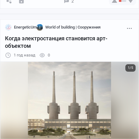
2
EnergeticUm
World of building | Сооружения
Когда электростанция становится арт-
объектом
1 год назад
0
1/5