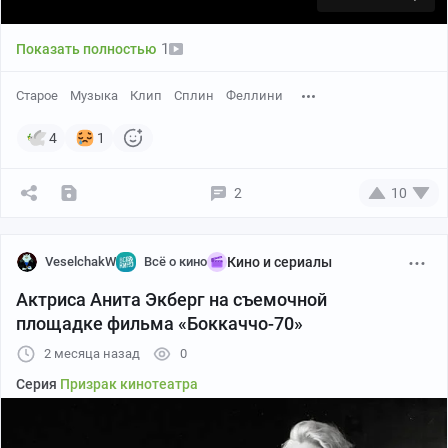
1
Показать полностью
Старое
Музыка
Клип
Сплин
Феллини
4
1
2
10
VeselchakW
Всё о кино
Кино и сериалы
Актриса Анита Экберг на съемочной
площадке фильма «Боккаччо-70»
2 месяца назад
0
Серия
Призрак кинотеатра