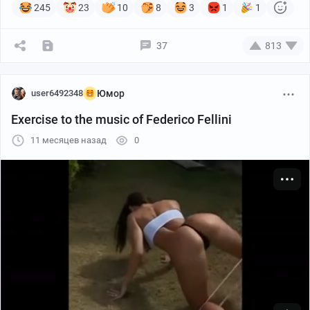
245
23
10
8
3
1
1
37
813
user6492348
Юмор
Exercise to the music of Federico Fellini
11 месяцев назад
0