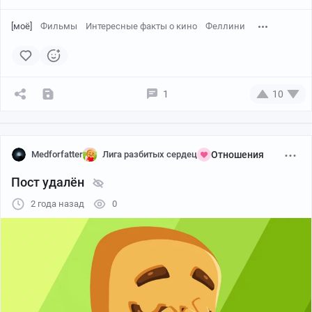
[моё]
Фильмы
Интересные факты о кино
Феллини
1
10
Medforfatter
Лига разбитых сердец
Отношения
Пост удалён
2 года назад
0