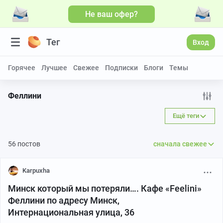
Не ваш офер?
Больше видео
Тег
Вход
Горячее
Лучшее
Свежее
Подписки
Блоги
Темы
Феллини
Ещё теги
56 постов
сначала свежее
Karpuxha
Минск который мы потеряли…. Кафе «Feelini»
Феллини по адресу Минск,
Интернациональная улица, 36