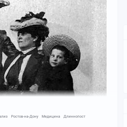
ализ
Ростов-на-Дону
Медицина
Длиннопост