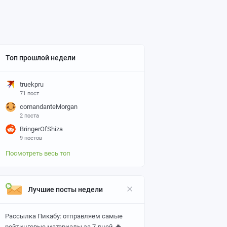
Топ прошлой недели
truekpru
71 пост
comandanteMorgan
2 поста
BringerOfShiza
9 постов
Посмотреть весь топ
Лучшие посты недели
Рассылка Пикабу: отправляем самые
🔥
рейтинговые материалы за 7 дней