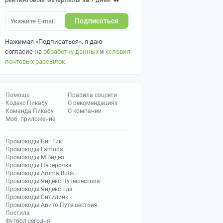
Подписаться
Нажимая «Подписаться», я даю
согласие на
обработку данных
и
условия
почтовых рассылок
.
Помощь
Правила соцсети
Кодекс Пикабу
О рекомендациях
Команда Пикабу
О компании
Моб. приложение
Промокоды Биг Гик
Промокоды Lamoda
Промокоды М.Видео
Промокоды Пятерочка
Промокоды Aroma Butik
Промокоды Яндекс Путешествия
Промокоды Яндекс Еда
Промокоды Ситилинк
Промокоды Авито Путешествия
Постила
Футбол сегодня