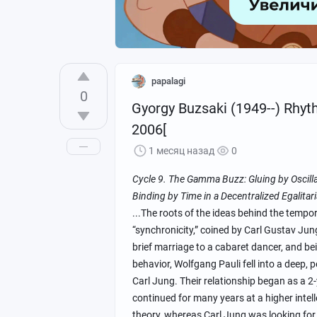
Они родились в голове девятнадцатиле
Её звали Сабина Шпильрейн. И её истор
смешались безумие, запретная любовь,
papalagi
0
воровство. Она прошла путь от тяжело
Gyоrgy Buzsаki (1949--) Rhyth
швейцарской клинике, до блестящего у
2006[
«заимствовали» идеи. Мэтры просто ст
сноску на полях своих великих трудов.
1 месяц назад
0
Cycle 9. The Gamma Buzz: Gluing by Oscilla
Давайте исправим эту несправедливост
Binding by Time in a Decentralized Egalita
...The roots of the ideas behind the tempo
Из Ростова с безумием
“synchronicity,” coined by Carl Gustav Jung
brief marriage to a cabaret dancer, and be
Если вы когда-нибудь гуляли по Росто
behavior, Wolfgang Pauli fell into a deep,
Шпильрейн
на улице Пушкинской. В на
Carl Jung. Their relationship began as a 2
врачу Еве Марковне Шпильрейн (1863—
continued for many years at a higher intelle
её старшая дочь Сабина.
theory, whereas Carl Jung was looking for 