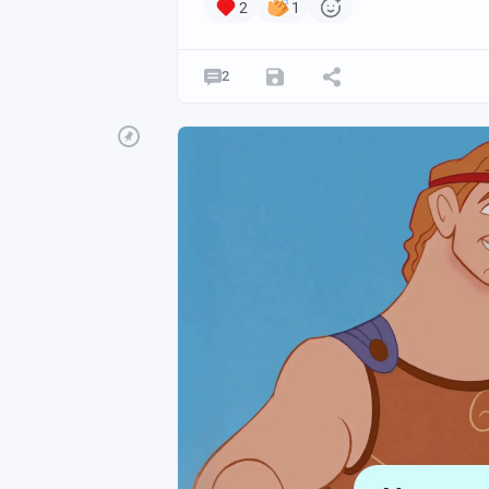
2
1
2
Сабина Шпильрейн (слева) с матерью Ев
Все знают Зигмунда Фрейда. Все слыша
трактовка снов, Эдипов комплекс и пр
мужчин считаются непререкаемыми тит
человеческом разуме.
Но что, если я скажу вам, что ключевы
мировое имя, родились вовсе не в их г