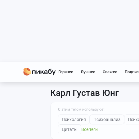
Горячее
Лучшее
Свежее
Подпис
Карл Густав Юнг
С этим тегом используют:
Психология
Психоанализ
Псих
Цитаты
Все теги