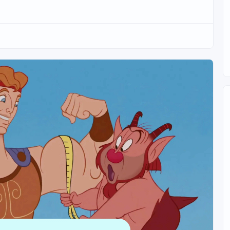
ой и младшей сестрой Эмилией.
ли про Карла Густава Юнга. Психоанализ, кушетки,
очие атрибуты, прочно вошедшие в поп-культуру. Эти двое
анами, которые перевернули наше представление о
е концепции, на которых Фрейд и Юнг заработали свое
оловах?