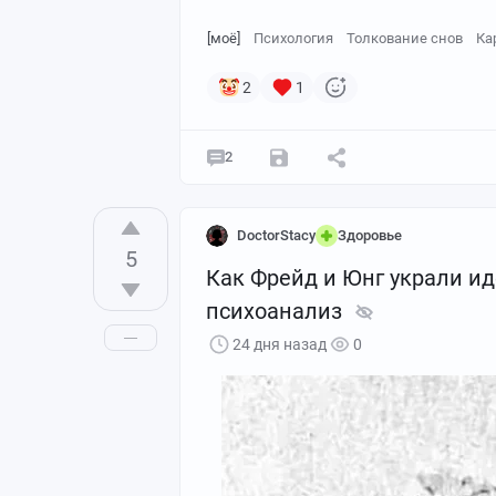
[моё]
Психология
Толкование снов
Ка
2
1
2
DoctorStacy
Здоровье
5
Как Фрейд и Юнг украли ид
психоанализ
24 дня назад
0