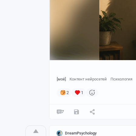
[моё]
Контент нейросетей
Психология
2
1
7
DreamPsychology