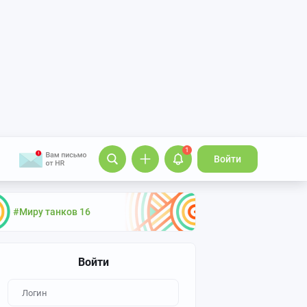
1
Войти
#Миру танков 16
Войти