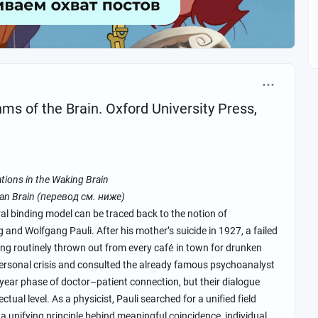
тней девушки из Ростова-на-Дону.
ия — это готовый сценарий для Netflix, в котором
 предательство, гениальность и каноничное научное
больной пациентки, привязанной к кровати в
ms of the Brain. Oxford University Press,
ченого, у которого великие мужчины без зазрения совести
ерли её имя из истории, оставив девушке лишь скромную
tions in the Waking Brain
ь и разберем этот клинический случай по полочкам.
rian Brain (перевод см. ниже)
ral binding model can be traced back to the notion of
 and Wolfgang Pauli. After his mother’s suicide in 1927, a failed
ing routinely thrown out from every cafе́ in town for drunken
ву-на-Дону, то наверняка видели знаменитый
особняк Евы
 personal crisis and consulted the already famous psychoanalyst
чале XX века этот трехэтажный особняк принадлежал
-year phase of doctor–patient connection, but their dialogue
1922). Здесь, в атмосфере внешнего благополучия росла
ctual level. As a physicist, Pauli searched for a uniﬁed ﬁeld
a unifying principle behind meaningful coincidence, individual