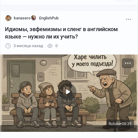
- Папа, я не могу больше терпеть. Я буду прям сейчас
свистеть!
Папа, переворачиваясь на бок, засыпая:
kanasero
EnglishPub
- Ну хорошо, посвисти. Только тихонько мне на ушко.
Идиомы, эвфемизмы и сленг в английском
языке — нужно ли их учить?
3 месяца назад
0
Rutube
08:39
●