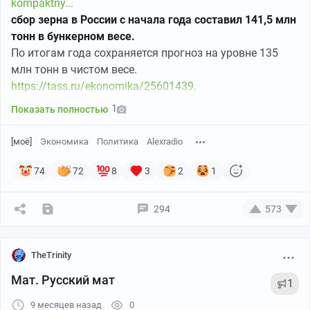
kompaktny...
сбор зерна в России с начала года составил 141,5 млн
тонн в бункерном весе.
По итогам года сохраняется прогноз на уровне 135
млн тонн в чистом весе.
https://tass.ru/ekonomika/25601439
.
1
Показать полностью
[моё]
Экономика
Политика
Alexradio
74
72
8
3
2
1
294
573
TheTrinity
Мат. Русский мат
1
9 месяцев назад
0