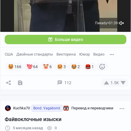
Пикабу
01:39
●
Больше видео
США
Двойные стандарты
Викторина
Юмор
Видео
166
64
6
3
2
1
112
1.5K
Kuchka70
Перевод и переводчики
Bond. Vagabond.
Файвоклочные изыски
5 месяцев назад
0