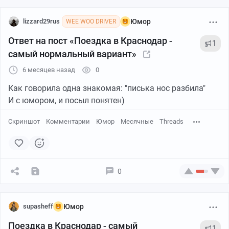
lizzard29rus
Юмор
WEE WOO DRIVER
Ответ на пост «Поездка в Краснодар -
1
самый нормальный вариант»
6 месяцев назад
0
Как говорила одна знакомая: "писька нос разбила"
И с юмором, и посыл понятен)
Скриншот
Комментарии
Юмор
Месячные
Threads
0
supasheff
Юмор
Поездка в Краснодар - самый
1