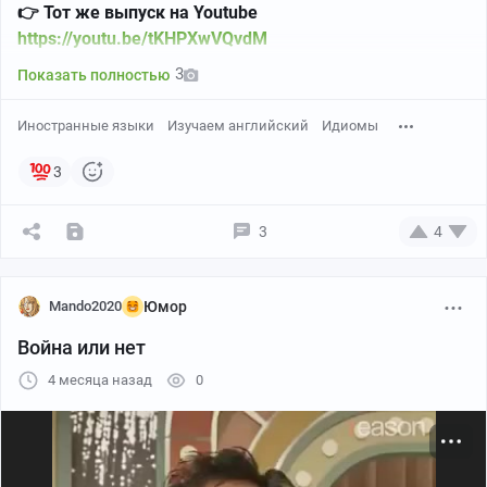
👉 Тот же выпуск на Youtube
https://youtu.be/tKHPXwVQvdM
3
Показать полностью
Иностранные языки
Изучаем английский
Идиомы
3
3
4
Mando2020
Юмор
Война или нет
4 месяца назад
0