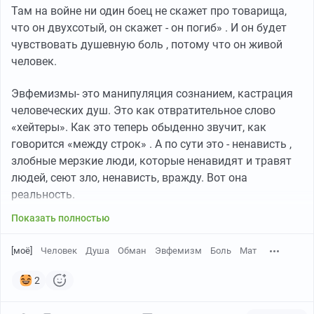
Там на войне ни один боец не скажет про товарища,
Мат нужно не запрещать, а учиться контролировать.
что он двухсотый, он скажет - он погиб» . И он будет
Это искусство момента: дать ему правильное время и
чувствовать душевную боль , потому что он живой
место. Сначала эмоция — потом мат. Или наоборот —
человек.
мат, а потом уже осознание эмоции. Это и есть тот
самый русский стиль.
Эвфемизмы- это манипуляция сознанием, кастрация
человеческих душ. Это как отвратительное слово
Так что обратите внимание на свою речь. Какой у вас
«хейтеры». Как это теперь обыденно звучит, как
мат? Бессмысленный словесный мусор, из-за которого
говорится «между строк» . А по сути это - ненависть ,
вас справедливо считают быдларем. Или же это
злобные мерзкие люди, которые ненавидят и травят
точный, мощный инструмент, который бьёт не в бровь,
людей, сеют зло, ненависть, вражду. Вот она
а в глаз.
реальность.
Показать полностью
Сила мата цепляет особенно тогда, когда его
превращают в объёмность, а не в фон. Им можно
[моё]
Человек
Душа
Обман
Эвфемизм
Боль
Мат
довести до эмоционального сквирта, а можно и убить
наповал.
2
А если вы думаете иначе — то вам, собственно, похуй.