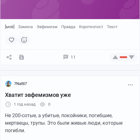
обидный и не грязный — таким его делает говорящий.
Он превращает мощный инструмент в убогое
ковыряние в носу на людях.
[моё]
Замена
Эвфемизм
Правда
Короткопост
Текст
А кому-то и вовсе приходит в голову «облагородить»
речь, заменяя мат на нелепые эвфемизмы вроде
«ёлки-палки» или «колбаса». «Да на колбасе я это
вертел!» — звучит смешно ровно первый раз. А на
11
пятый это начинает раздражать сильнее прямого
мата, потому что выглядит трусливым лицемерием и
убивает всю объёмность и силу.
7Natti7
Настоящий мат — это не сорняк, это специя. Острая,
Хватит эвфемизмов уже
яркая, мощная. Как картавость во французском,
1 год назад
0
скорость в испанском или грозность в немецком.
Русский мат — это наша лингвистическая суперсила,
Не 200-сотые, а убитые, покойники, погибшие,
наша фишка, которую слышно и ценят во всём мире.
мертвецы, трупы. Это были живые люди, которые
Он способен придать речи огненную страсть, азарт и
погибли.
ту самую непередаваемую радость в слове «заебись».