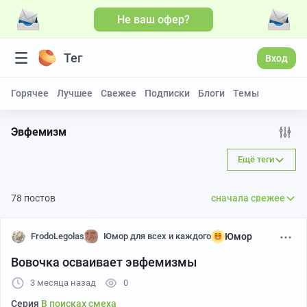
Не ваш офер?
Больше видео
Тег
Вход
Горячее
Лучшее
Свежее
Подписки
Блоги
Темы
Эвфемизм
Ещё теги
78 постов
сначала свежее
FrodoLegolas
Юмор для всех и каждого
Юмор
Вовочка осваивает эвфемизмы
3 месяца назад
0
Серия
В поисках смеха