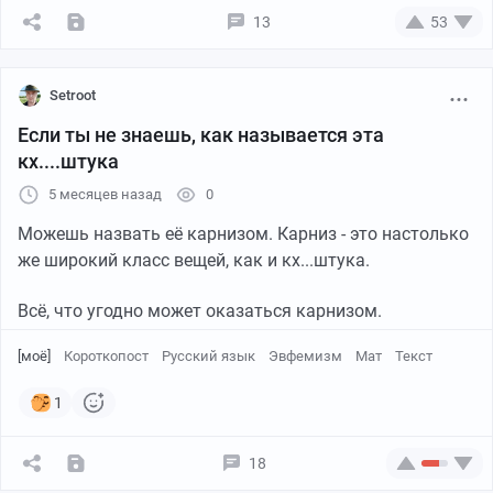
13
53
Setroot
Если ты не знаешь, как называется эта
кх....штука
5 месяцев назад
0
Можешь назвать её карнизом. Карниз - это настолько
же широкий класс вещей, как и кх...штука.
Всё, что угодно может оказаться карнизом.
[моё]
Короткопост
Русский язык
Эвфемизм
Мат
Текст
1
18