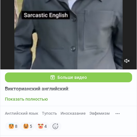
Больше видео
Викторианский английский
:
Показать полностью
Английский язык
Тупость
Иносказание
Эвфемизм
8
5
4