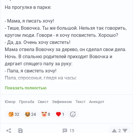
На прогулке в парке:
- Мама, я писать хочу!
- Тише, Вовочка. Ты же большой. Нельзя так говорить,
кругом люди. Говори - я хочу посвистеть. Хорошо?
- Да, да. Очень хочу свистеть!
Мама отвела Вовочку за дерево, он сделал свои дела.
Ночь. В спальню родителей приходит Вовочка и
дергает спящего папу за руку:
- Папа, я свистеть хочу!
Папа, спросонья, глядя на часы:
- Вова, ты сдурел? Два часа ночи!
Показать полностью
- Но я очень хочу!
Папа пытается угомонить ребенка:
Юмор
Просьба
Свист
Эвфемизм
Текст
Анекдот
- Вова, мама спит, бабушка спит, все спят. Иди и ты
спать, а завтра вместе посвистим сколько хочешь.
32
24
8
1
Вовочка, чуть ли не плача и переминаясь с ноги на
ногу:
15
2