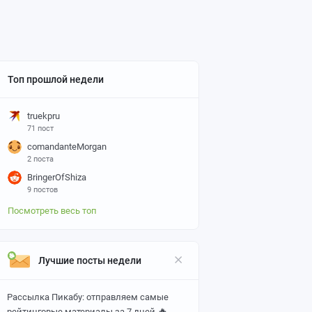
Топ прошлой недели
truekpru
71 пост
comandanteMorgan
2 поста
BringerOfShiza
9 постов
Посмотреть весь топ
Лучшие посты недели
Рассылка Пикабу: отправляем самые
🔥
рейтинговые материалы за 7 дней