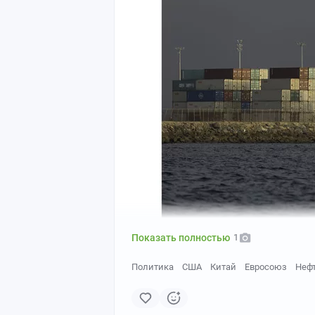
Показать полностью
1
Политика
США
Китай
Евросоюз
Неф
Прошло почти два года с тех пор, как
поставок, столкнув контейнеровоз дли