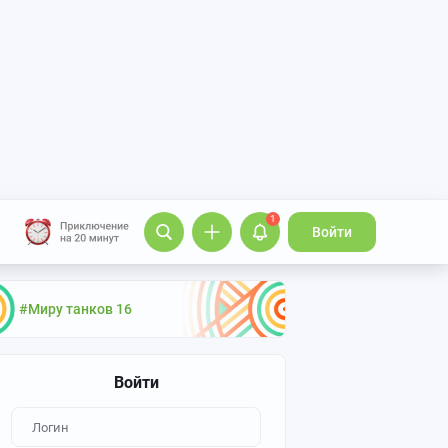
1
Войти
#Миру танков 16
Войти