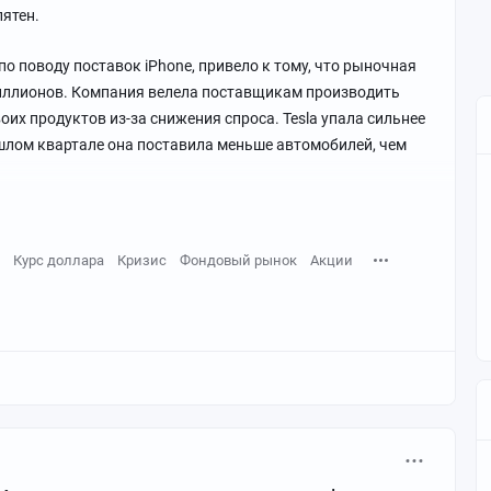
пятен.
его предшественника, когда он ввел экспортные
ые отрасли, предложил огромные субсидии, искажающие
о поводу поставок iPhone, привело к тому, что рыночная
 миллиардов долларов китайского экспорта.
иллионов. Компания велела поставщикам производить
их продуктов из-за снижения спроса. Tesla упала сильнее
рошлом квартале она поставила меньше автомобилей, чем
- сможет ли Байден убедить ключевые экономики,
ратегии сдерживания Китая.
птически относятся к китайской стратегии Байдена и
Курс доллара
Кризис
Фондовый рынок
Акции
ской промышленной политики США - такой как Закон о
науке".
меть решающее значение для долгосрочного
ко-Тихоокеанском регионе и для стабильности
ий стоимостью 1,1 триллиона долларов.