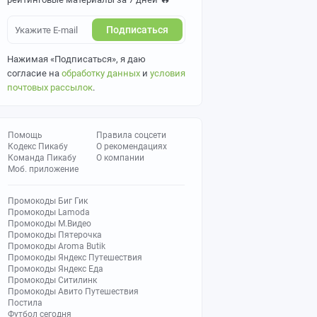
Подписаться
Нажимая «Подписаться», я даю
согласие на
обработку данных
и
условия
почтовых рассылок
.
Помощь
Правила соцсети
Кодекс Пикабу
О рекомендациях
Команда Пикабу
О компании
Моб. приложение
Промокоды Биг Гик
Промокоды Lamoda
Промокоды М.Видео
Промокоды Пятерочка
Промокоды Aroma Butik
Промокоды Яндекс Путешествия
Промокоды Яндекс Еда
Промокоды Ситилинк
Промокоды Авито Путешествия
Постила
Футбол сегодня