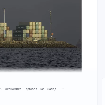
ть
Экономика
Торговля
Газ
Запад
 аравийский песчаный шторм потряс мировые сети
ной 400 метров на глинистый берег Суэцкого канала.