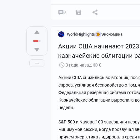
Недельная авария Ever Given послужи
8
торговли не так стабильна, как мы дум
С тех пор кризис поставок, вызванный
WorldHighlights
Экономика
разрыв в торговых отношениях между 
нужны более устойчивые торговые свя
Акции США начинают 2023 г
казначейские облигации р
В этом году, когда потрясения в цепо
3 года назад
0
покажет, насколько устарела глобальн
мира отступают от основополагающих
Акции США снизились во вторник, поско
спроса, усиливая беспокойство о том,
Вот пять способов, с помощью которых
Федеральная резервная система готов
Казначейские облигации выросли, а до
Торговая война Байдена
недели.
Президент Джо Байден продолжит отта
S&P 500 и Nasdaq 100 завершили перву
отношении Китая таким образом, что 
минимумов сессии, когда прозвучал зв
мировой экономики.
причем энергетика лидировала среди 