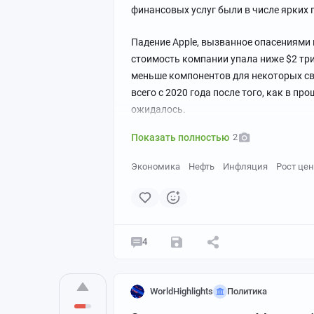
финансовых услуг были в числе ярких 
Байден продолжил торговую войну сво
ограничения на ключевые промышленн
Падение Apple, вызванное опасениями п
торговлю, и сохранил тарифы на сотни
стоимость компании упала ниже $2 тр
меньше компонентов для некоторых сво
Трансатлантическая напряженность
всего с 2020 года после того, как в п
ожидалось.
Важнейший вопрос наступающего года 
особенно ЕС, присоединиться к его ст
Показать полностью
2
Германия и Франция - по-прежнему ске
Экономика
Нефть
Инфляция
Рост цен
расстроены появлением протекционист
снижении инфляции и "Закон о чипах и 
Разрешение этих разногласий будет и
4
стратегического видения США в Азиатс
трансатлантических торговых отношен
WorldHighlights
Политика
Глобальная война субсидий