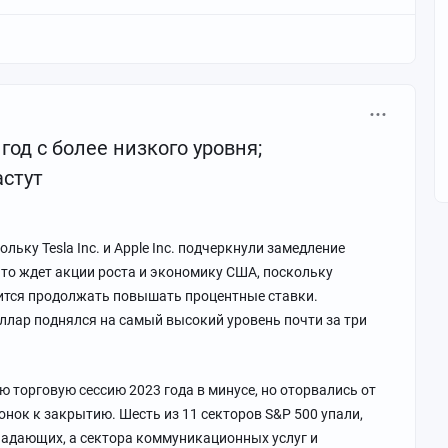
ла ключевым предупреждением: глобальная система
али.
 пандемией, война России с Украиной и углубляющийся
США и Китаем еще раз подтвердили мысль о том, что миру
зи.
од с более низкого уровня;
астут
чках поставок начнут рассеиваться, следующая уязвимость
ая торговая система в эпоху, когда крупнейшие страны
 принципов глобализации.
льку Tesla Inc. и Apple Inc. подчеркнули замедление
 что ждет акции роста и экономику США, поскольку
 глобальная торговля изменится в 2023 году:
ится продолжать повышать процентные ставки.
ллар поднялся на самый высокий уровень почти за три
чивать и определять политику своей администрации в
ю торговую сессию 2023 года в минусе, но оторвались от
это будет иметь широкомасштабные последствия для
онок к закрытию. Шесть из 11 секторов S&P 500 упали,
падающих, а сектора коммуникационных услуг и