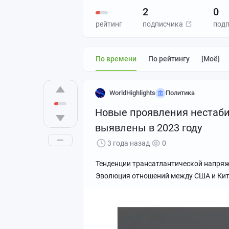
2
0
рейтинг
подписчика
под
По времени
По рейтингу
[моё]
WorldHighlights
Политика
Новые проявления нестаби
выявлены в 2023 году
3 года назад
0
Тенденции трансатлантической напряж
Эволюция отношений между США и Кит