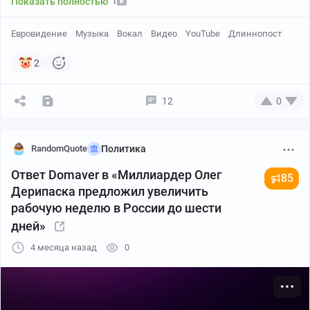
1
Показать полностью
Евровидение
Музыка
Вокал
Видео
YouTube
Длиннопост
2
12
0
RandomQuote
Политика
Ответ Domaver в «Миллиардер Олег
85
Дерипаска предложил увеличить
рабочую неделю в России до шести
дней»
4 месяца назад
0