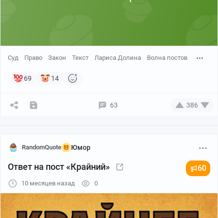
Суд
Право
Закон
Текст
Лариса Долина
Волна постов
69
14
63
386
RandomQuote
Юмор
Ответ на пост «Крайний»
60
10 месяцев назад
0