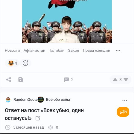
Новости
Афганистан
Талибан
Закон
Права женщин
4
2
3
RandomQuote
Всё обо всём
Ответ на пост «Всех убью, один
5
останусь!»
5 месяцев назад
0