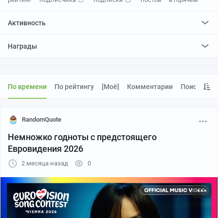
Активность
поставил
4609
плюсов и
1822
минуса
Награды
отредактировал
8
постов
проголосовал за
22
редактирования
По времени
По рейтингу
[моё]
Комментарии
Поиск
RandomQuote
Немножко годноты с предстоящего
Евровидения 2026
2 месяца назад
0