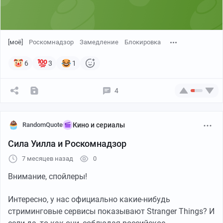
[моё]
Роскомнадзор
Замедление
Блокировка
6
3
1
4
RandomQuote
Кино и сериалы
Сила Уилла и Роскомнадзор
7 месяцев назад
0
Внимание, спойлеры!
Интересно, у нас официально какие-нибудь
стриминговые сервисы показывают Stranger Things? И