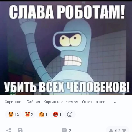
Скриншот
Библия
Картинка с текстом
Ответ на пост
15
2
1
1
2
62