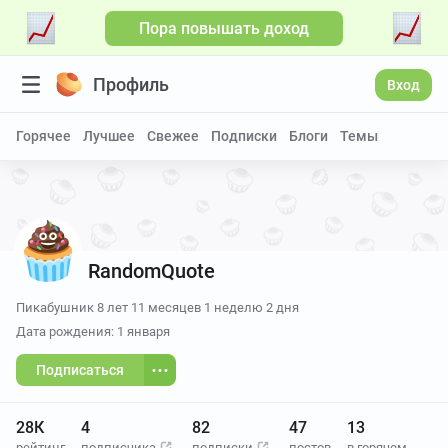
Пора повышать доход
Больше видео
Профиль
Вход
Горячее
Лучшее
Свежее
Подписки
Блоги
Темы
RandomQuote
Пикабушник
8 лет 11 месяцев 1 неделю 2 дня
Дата рождения: 1 января
Подписаться
28К
4
82
47
13
рейтинг
подписчика
подписки
постов
в горячем