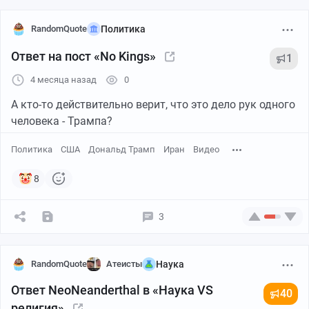
RandomQuote
Политика
Ответ на пост «No Kings»
1
4 месяца назад
0
А кто-то действительно верит, что это дело рук одного
человека - Трампа?
Политика
США
Дональд Трамп
Иран
Видео
8
3
RandomQuote
Атеисты
Наука
Ответ NeoNeanderthal в «Наука VS
40
религия»