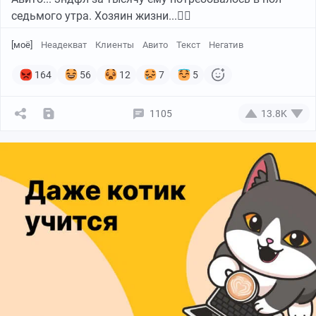
седьмого утра. Хозяин жизни...🤦‍♀️
[моё]
Неадекват
Клиенты
Авито
Текст
Негатив
164
56
12
7
5
1105
13.8K