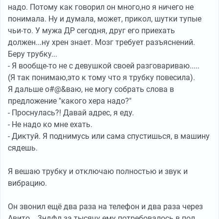
надо. Потому как говорил он много,но я ничего не
понимала. Ну и думала, может, прикол, шутки тупые
чьи-то. У мужа ДР сегодня, друг его приехать
должен...ну хрен знает. Мозг требует разъяснений.
Беру трубку...
- Я вообще-то не с девушкой своей разговариваю.....
(Я так понимаю,это к тому что я трубку повесила).
Я дальше о#@&ваю, не могу собрать слова в
предложение "какого хера надо?"
- Проснулась?! Давай адрес, я еду.
- Не надо ко мне ехать.
- Диктуй. Я поднимусь или сама спустишься, в машину
сядешь.
Я вешаю трубку и отключаю полностью и звук и
вибрацию.
Он звонил ещё два раза на телефон и два раза через
Авито... 3ндфл за тысячу ему потребовалось в пол