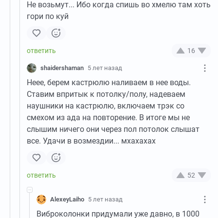
Не возьмут... Ибо когда спишь во хмелю там хоть
гори по куй
16
shaidershaman
5 лет назад
Неее, берем кастрюлю наливаем в нее воды.
Ставим впритык к потолку/полу, надеваем
наушники на кастрюлю, включаем трэк со
смехом из ада на повторение. В итоге мы не
слышим ничего они через пол потолок слышат
все. Удачи в возмездии... мхахахах
52
AlexeyLaiho
5 лет назад
Виброколонки придумали уже давно, в 1000