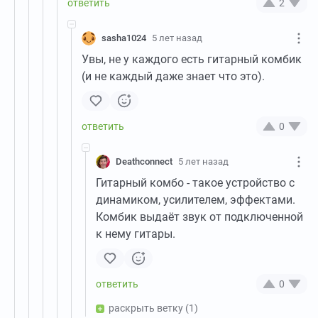
2
sasha1024
5 лет назад
Увы, не у каждого есть гитарный комбик
(и не каждый даже знает что это).
0
Deathconnect
5 лет назад
Гитарный комбо - такое устройство с
динамиком, усилителем, эффектами.
Комбик выдаёт звук от подключенной
к нему гитары.
0
раскрыть ветку
(1)