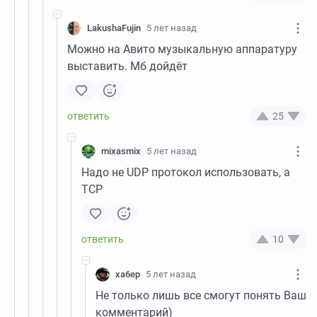
LakushaFujin
5 лет назад
Можно на Авито музыкальную аппаратуру
выставить. Мб дойдёт
25
mixasmix
5 лет назад
Надо не UDP протокол использовать, а
TCP
10
xa6ep
5 лет назад
Не только лишь все смогут понять Ваш
комментарий)