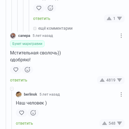
1
ещё комментарии
canepa
5 лет назад
Букет маркгравии
Мстительная сволочь))
одобряю!
4819
berlinsk
5 лет назад
Наш человек )
548