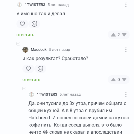
1TWISTER3
5 лет назад
Я именно так и делал.
2
Maddock
5 лет назад
и как результат? Сработало?
0
1TWISTER3
5 лет назад
Да, они тусили до 3х утра, причем общага с
общей кухней. А в 8 утра я врубил им
Hatebreed. И пошел со своей дамой на кухню
кофе пить. Когда сосед выполз, это было
нечто 😂 слова не сказал и впоследствии