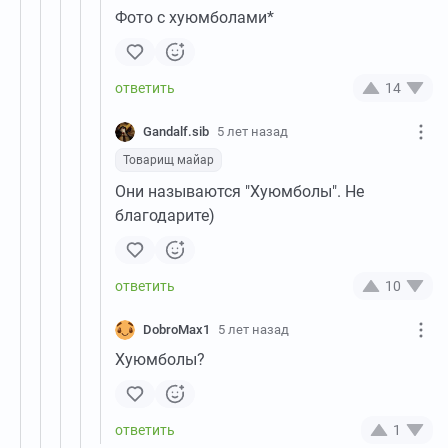
Фото с хуюмболами*
14
Gandalf.sib
5 лет назад
Товарищ майар
Они называются "Хуюмболы". Не
благодарите)
10
DobroMax1
5 лет назад
Хуюмболы?
1