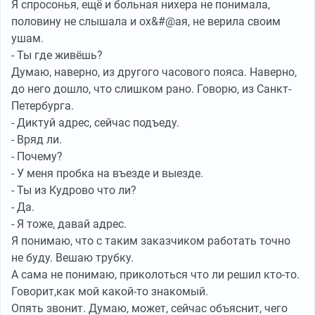
Я спросонья, ещё и больная нихера не понимала,
половину не слышала и ох&#@ая, не верила своим
ушам.
- Ты где живёшь?
Думаю, наверно, из другого часового пояса. Наверно,
до него дошло, что слишком рано. Говорю, из Санкт-
Петербурга.
- Диктуй адрес, сейчас подъеду.
- Вряд ли.
- Почему?
- У меня пробка на въезде и выезде.
- Ты из Кудрово что ли?
- Да.
- Я тоже, давай адрес.
Я понимаю, что с таким заказчиком работать точно
не буду. Вешаю трубку.
А сама не понимаю, приколоться что ли решил кто-то.
Говорит,как мой какой-то знакомый.
Опять звонит. Думаю, может, сейчас объяснит, чего