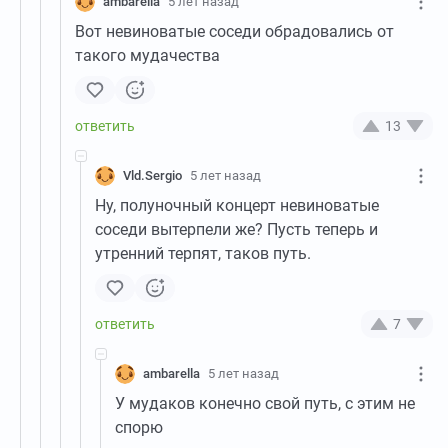
ambarella
5 лет назад
Вот невиноватые соседи обрадовались от
такого мудачества
13
Vld.Sergio
5 лет назад
Ну, полуночный концерт невиноватые
соседи вытерпели же? Пусть теперь и
утренний терпят, таков путь.
7
ambarella
5 лет назад
У мудаков конечно свой путь, с этим не
спорю