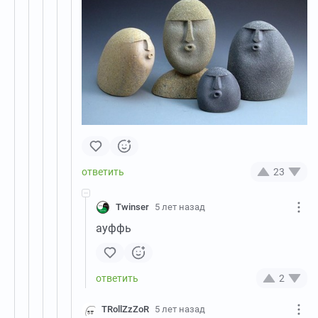
23
Twinser
5 лет назад
ауффь
2
TRollZzZoR
5 лет назад