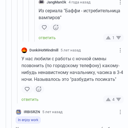
JangManOk
4 года назад
Из сериала "Баффи - истребительница
вампиров"
1
DonkiHotWindmill
5 лет назад
У нас любили с работы с ночной смены
позвонить (по городскому телефону) какому-
нибудь ненавистному начальнику, часика в 3-4
ночи. Называлось это "разбудить посикать"
4
IRBISRZN
5 лет назад
ln enjoy work