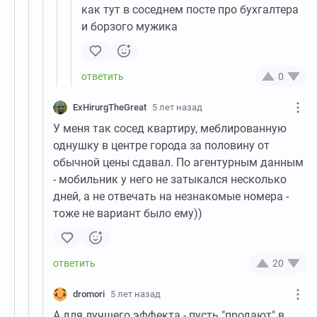
как тут в соседнем посте про бухгалтера
и борзого мужика
0
ExHirurgTheGreat
5 лет назад
У меня так сосед квартиру, меблированную
однушку в центре города за половину от
обычной цены сдавал. По агентурным данным
- мобильник у него не затыкался несколько
дней, а не отвечать на незнакомые номера -
тоже не вариант было ему))
20
dromori
5 лет назад
А для лучшего эффекта - пусть "продают" в