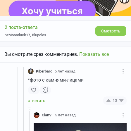
2 поста-ответа
Смотреть
от
Moonduck17
,
Blupolos
Вы смотрите срез комментариев.
Показать все
Kiberbard
5 лет назад
*фото с камнями-лицами
13
ClanVI
5 лет назад