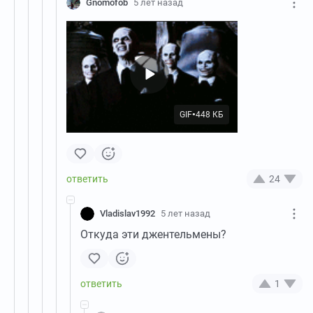
Gnomofob
5 лет назад
GIF
448 КБ
●
24
Vladislav1992
5 лет назад
Откуда эти джентельмены?
1