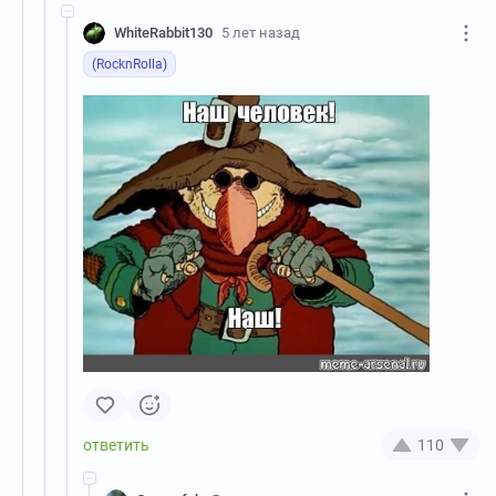
WhiteRabbit130
5 лет назад
(RocknRolla)
110