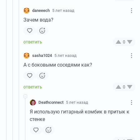
daneeech
5 лет назад
Зачем вода?
0
sasha1024
5 лет назад
А с боковыми соседями как?
0
Deathconnect
5 лет назад
Я использую гитарный комбик в притык к
стенке