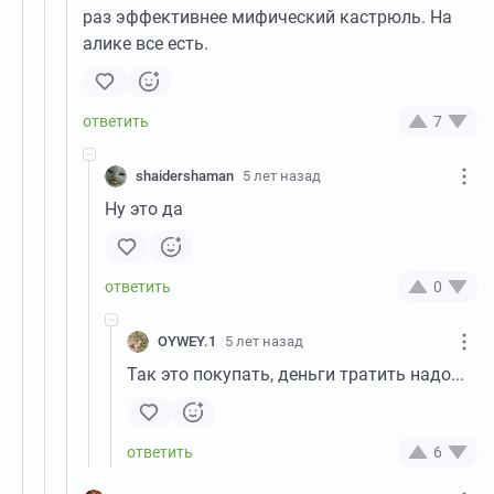
раз эффективнее мифический кастрюль. На
алике все есть.
7
shaidershaman
5 лет назад
Ну это да
0
OYWEY.1
5 лет назад
Так это покупать, деньги тратить надо...
6