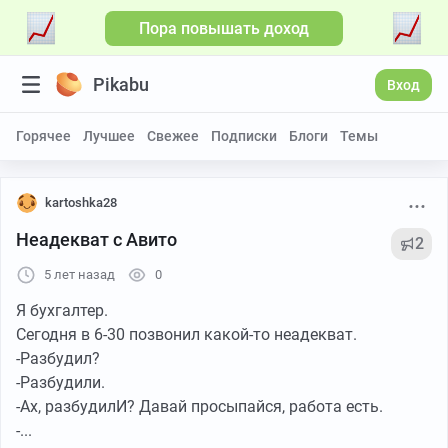
Пора повышать доход
Pikabu
Вход
Горячее
Лучшее
Свежее
Подписки
Блоги
Темы
kartoshka28
Неадекват с Авито
2
5 лет назад
0
Я бухгалтер.
Сегодня в 6-30 позвонил какой-то неадекват.
-Разбудил?
-Разбудили.
-Ах, разбудилИ? Давай просыпайся, работа есть.
-...