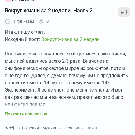
Так как Змейку решили не брать, поехали в
Вокруг жизни за 2 недели. Часть 2
Думаю, кому-то будет интересна эта тема. Потому,
1
Железноводск. Город более интересный. Чуть больше
приглашаю в наш новый канал в ТГ.
1 год назад
0
достопримечательностей. Многие люди пьют из
Параллельно здесь буду обновлять информацию.
минеральных источников. Мне не понравилось: эта
Итак, пишу отчет.
вода 56 градусов, горячая, жестоко пахнет
Исходный пост:
Вокруг жизни за 2 недели
В канале я расскажу обо всем, с чем мы столкнулись в
сероводородом и на вкус - железо. Но, говорят, она
процессе подготовки и во время восхождения. Вы
лечит. С 18-19 века туда ездили люди лечиться на
Напомню, с чего началось: я встретился с женщиной,
получите материал "из первых рук".
этих водах.
мы с ней виделись всего 2-3 раза. Вначале на
симфоническом оркестре мировых рок-хитов, потом
Сразу скажу, что даже если мне не удастся подняться
еще где-то. Далее, я думаю, почему бы не предложить
в этот раз, я займусь подготовкой и в следующем году
провести вместе 14 суток. Почему именно 14?
пойду снова. Кроме того, есть и другие интересные
Эксперимент. Я ее не знал, она меня не знала. И вот
вершины: Казбек, например...
как раз сейчас мы и выясняем, правильно это было
или фигня полная.
Присоединяйтесь к каналу. Уверен, это будет
интересно )
Показать полностью
ИТОГО. Мы вместе уже 4 суток. Началось все, как и
говорил, в пятницу вечером. Она не испугалась и
ТГ:
t.me/vyshe_vyshe_vyshe
[моё]
Отношения
Мужчины
Женщины
Текст
приехала. Удивительно! ))
Минеральный источник