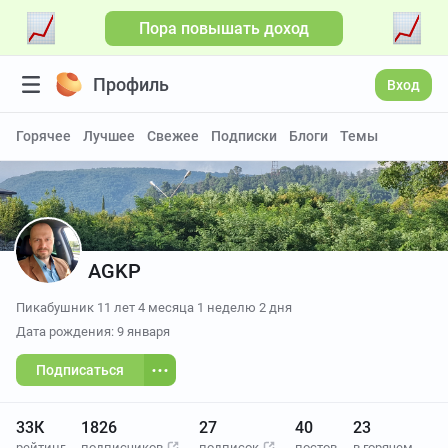
Пора повышать доход
Профиль
Вход
Горячее
Лучшее
Свежее
Подписки
Блоги
Темы
AGKP
Пикабушник
11 лет 4 месяца 1 неделю 2 дня
Дата рождения: 9 января
Подписаться
33К
1826
27
40
23
рейтинг
подписчиков
подписок
постов
в горячем