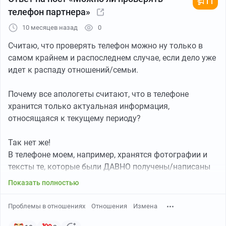
11
туристическом маркетплейсе. Позвонил девушке и
телефон партнера»
сообщил: "Поздравляю! Мы идем на Эльбрус!"
10 месяцев назад
0
Удивилась. Но у нее больше гор, чем у меня. Она
Считаю, что проверять телефон можно ну только в
много по ним ходила, но не выше 3500.
самом крайнем и распоследнем случае, если дело уже
идет к распаду отношений/семьи.
*****
Почему все апологеты считают, что в телефоне
Что важно! во всех объявлениях написано: "
Эльбрус
хранится только актуальная информация,
для всех, любой человек в нормальном физическом
относящаяся к текущему периоду?
состоянии может подняться! Для новичков!"
Вот это
надо запомнить.
Так нет же!
В телефоне моем, например, хранятся фотографии и
Я всю жизнь в спорте, но был перерыв. Конечно, мы (я
тексты те, которые были ДАВНО получены/написаны
и девушка) начали готовиться. Правда, поздновато - у
еще ДО текущих отношений, но которые не следует
Показать полностью
нас было всего 2 месяца. И то они прерывались
видеть СЕГОДНЯШНЕЙ женщине. У меня годами могут
небольшими перерывами. Но тренировались жестко:
храниться такие тексты. Десяток лет!
Проблемы в отношениях
Отношения
Измена
5-6-7 дней в неделю. Чередование силовых и кардио.
Упор - на спину и ноги. Очень классный тренажер,