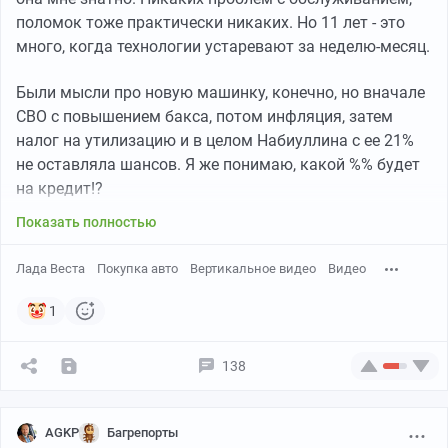
На второй день поехали в Пятигорск смотреть город.
и начнется отсчет ))
поломок тоже практически никаких. Но 11 лет - это
Конечно, гораздо интереснее! Облазили все
много, когда технологии устаревают за неделю-месяц.
достопримечательности (они очень компактно
P.P.S. Обещаю держать в курсе и сообщать, что и как
расположены).
происходит ))
Были мысли про новую машинку, конечно, но вначале
СВО с повышением бакса, потом инфляция, затем
налог на утилизацию и в целом Набиуллина с ее 21%
не оставляла шансов. Я же понимаю, какой %% будет
на кредит!?
Показать полностью
Лада Веста
Покупка авто
Вертикальное видео
Видео
1
Очень интересен музей Лермонтова. А также
138
путешествие на электрокарах. В программе 4
остановки, в том числе тот самый Провал, который
Остап спасал от «проваливания», место дуэли
AGKP
Багрепорты