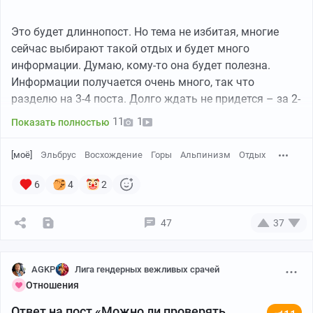
Это будет длиннопост. Но тема не избитая, многие
сейчас выбирают такой отдых и будет много
информации. Думаю, кому-то она будет полезна.
Информации получается очень много, так что
разделю на 3-4 поста. Долго ждать не придется – за 2-
3 дня опубликую все.
11
1
Показать полностью
*****
[моё]
Эльбрус
Восхождение
Горы
Альпинизм
Отдых
Для начала надо сказать, что мысль взойти на
6
4
2
Эльбрус у меня зрела где-то год. Я ни разу не
альпинист и горы были не выше 2500 м. в Архызе,
47
37
Абхазии и Китае. Как турист. Но захотелось что-то
серьезнее. А так как сейчас огромное количество
предложений, то однажды я не выдержал и взял. Вот
AGKP
Лига гендерных вежливых срачей
просто взял и купил. Посмотрел отзывы, поискал
Отношения
негатив и купил на одном очень известном
Ответ на пост «Можно ли проверять