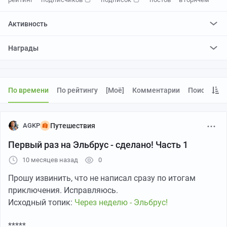
Активность
поставил
10872
плюса и
1916
минусов
Награды
отредактировал
0
постов
проголосовал за
0
редактирований
По времени
По рейтингу
[моё]
Комментарии
Поиск
AGKP
Путешествия
Первый раз на Эльбрус - сделано! Часть 1
10 месяцев назад
0
Прошу извинить, что не написал сразу по итогам
приключения. Исправляюсь.
Исходный топик:
Через неделю - Эльбрус!
*****