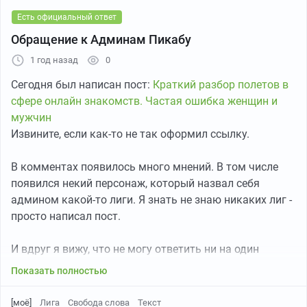
Лермонтова и еще парочка.
Есть официальный ответ
Обращение к Админам Пикабу
1 год назад
0
Сегодня был написан пост:
Краткий разбор полетов в
сфере онлайн знакомств. Частая ошибка женщин и
мужчин
Извините, если как-то не так оформил ссылку.
В комментах появилось много мнений. В том числе
Тот самый "Провал" и памятник Остапу Б.
появился некий персонаж, который назвал себя
админом какой-то лиги. Я знать не знаю никаких лиг -
просто написал пост.
И вдруг я вижу, что не могу ответить ни на один
комментарий в СОБСТВЕННОМ посте, так как я
Показать полностью
забанен в какой-то лиге "вежливых срачей". Она так
называется. Вероятно, тот самый админ обиделся на
[моё]
Лига
Свобода слова
Текст