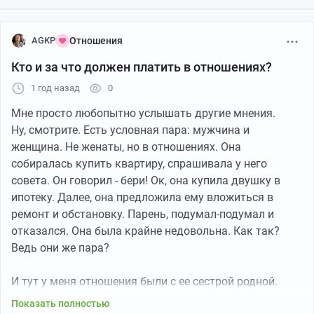
конце свидания ей приходится выдать точную дату ее
рождения. Ну, вот такое место со своими хитростями.
AGKP
Отношения
И получаем, что она старше на 5 лет, чем
Кто и за что должен платить в отношениях?
представлялась. Свидание закончилось, везем домой.
Мы же джентльмены. У дома ночью хотим поцеловать
1 год назад
0
- ебало опять повернуто на 90 градусов - целуй в
Мне просто любопытно услышать другие мнения.
щечку. Нахрен мне это нужно? Делаешь намек, что так
Ну, смотрите. Есть условная пара: мужчина и
не пойдет - опять отвернутое ебало в сторону. Целуй,
женщина. Не женаты, но в отношениях. Она
но не больше чем в щеку. Ну, ок. Пусть так. Пора ехать
собиралась купить квартиру, спрашивала у него
домой.
совета. Он говорил - бери! Ок, она купила двушку в
ипотеку. Далее, она предложила ему вложиться в
И вот тут, собственно, суть топика и женского
ремонт и обстановку. Парень, подумал-подумал и
поведения.
отказался. Она была крайне недовольна. Как так?
Ведь они же пара?
Приезжаешь домой.
1. Задаешь в тележке вопрос: почему в анкете 35 лет,
И тут у меня отношения были с ее сестрой родной.
а в реале 40?
Сестра ее поддерживала полностью. Ее парня
Ответ: ну, я не хотела в анкете писать реальные
Показать полностью