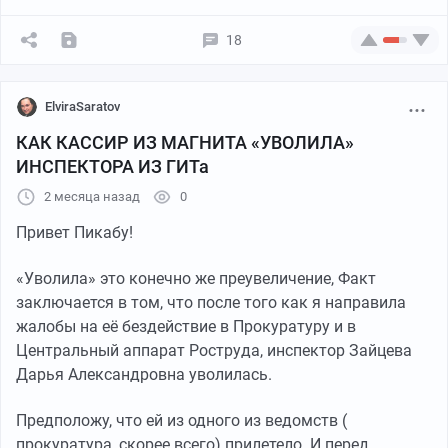
филиала Павел Павлович Беленький.
18
15 декабря 2014 г. директор П.П. Беленький подписал
приказ № 279-л/40-04 об увольнении меня из СКФ
МТУСИ. Основанием стал п. 2 ст. 336 Трудового
ElviraSaratov
кодекса РФ (ТК РФ), который предусматривает
КАК КАССИР ИЗ МАГНИТА «УВОЛИЛА»
ответственность за использование методов
ИНСПЕКТОРА ИЗ ГИТа
воспитания, связанных с физическим или
психическим насилием над учащимися. В этом
2 месяца назад
0
приказе П.П. Беленький обвинил меня в том, что
я
Привет Пикабу!
применила психическое насилие к четырнадцати
совершеннолетним и дееспособным гражданам
«Уволила» это конечно же преувеличение, Факт
Российской Федерации
(!) —
студентам пятого курса
заключается в том, что после того как я направила
учебной группы Дэ-51, которые осознали, что не
жалобы на её бездействие в Прокуратуру и в
смогут успешно сдать мне экзамен, а также зачёт и
Центральный аппарат Роструда, инспектор Зайцева
курсовую работу.
Дарья Александровна уволилась.
Обвинение в психическом насилии, выдвинутое
Предположу, что ей из одного из ведомств (
против меня директором П.П. Беленьким в приказе
прокуратура, скорее всего) прилетело. И перед