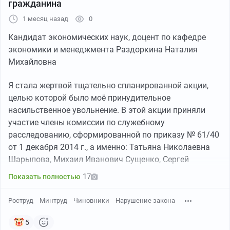
гражданина
1 месяц назад
0
Кандидат экономических наук, доцент по кафедре
экономики и менеджмента Раздоркина Наталия
Михайловна
Я стала жертвой тщательно спланированной акции,
целью которой было моё принудительное
насильственное увольнение. В этой акции приняли
участие члены комиссии по служебному
расследованию, сформированной по приказу № 61/40
от 1 декабря 2014 г., а именно: Татьяна Николаевна
Шарыпова, Михаил Иванович Сущенко, Сергей
Викторович Ефимов, Надежда Александровна Янкина,
17
Показать полностью
Воля Васильевна Иванова, а также начальник отдела
кадров Виктория Владимировна Шустова.
Роструд
Минтруд
Чиновники
Нарушение закона
Организатором и вдохновителем акции по моему
насильственному выдворению с работы был директор
5