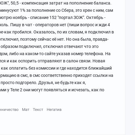
ЗОЖ", 50,5 - компенсация затрат на пополнение баланса.
минусуют 1% за пополнение со Сбера, это хрен с ним, сам
мотрю ноябрь - списание 152 "портал ЗОЖ". Октябрь -
ль. Пишу в чат - операторов нет (пиши вопрос и жди 4
ое-как пробился. Оказалось, по их словам, я подключил в
отключил, поэтому сейчас её нет. Но она была, правда-
м образом подключил, отключил отвечают что это
дом, либо на каком-то сайте указав номер телефона. На
ся и как оспорить отправляют в салон связи. Новая
 как оплатить без комиссии и где находится ближайший
ормацию в смс, в смс соответственно приходят ссылки на
просто подгорело. Друзья, не будьте как я,
и у Теле 2 они могут появляться и исчезать, как по
ничество
Мат
Текст
Негатив