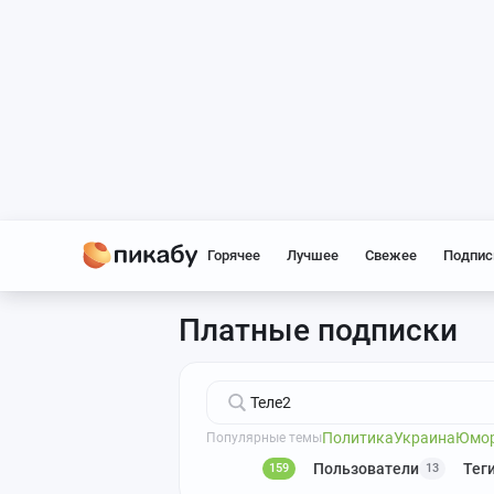
Горячее
Лучшее
Свежее
Подпис
Платные подписки
Политика
Украина
Юмо
Популярные темы
Посты
Пользователи
Тег
159
13