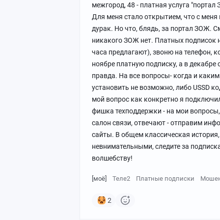
межгород, 48 - платная услуга "портал 
Для меня стало открытием, что с меня 
дурак. Но что, блядь, за портал ЗОЖ. С
никакого ЗОЖ нет. Платных подписок но
часа предлагают), звоню на телефон, к
ноябре платную подписку, а в декабре 
правда. На все вопросы- когда и каки
установить не возможно, либо USSD ко
мой вопрос как конкретно я подключил
фишка техподдержки - на мои вопросы,
салон связи, отвечают - отправим инф
сайты. В общем классическая история, 
невнимательными, следите за подпискам
волшебству!
[моё]
Теле2
Платные подписки
Мошен
2