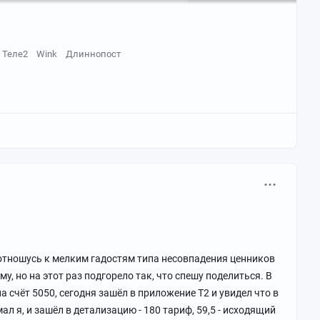
Теле2
Wink
Длиннопост
о отношусь к мелким гадостям типа несовпадения ценников
у, но на этот раз подгорело так, что спешу поделиться. В
а счёт 5050, сегодня зашёл в приложение Т2 и увидел что в
ал я, и зашёл в детализацию - 180 тариф, 59,5 - исходящий