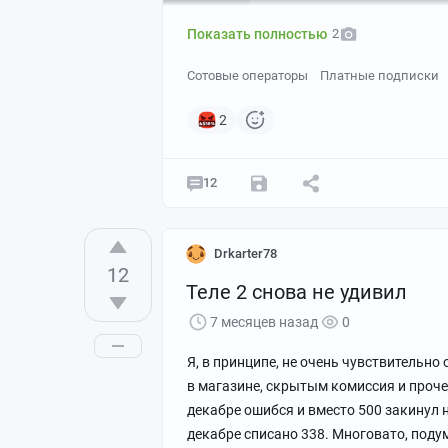
Показать полностью
2
Сотовые операторы
Платные подписки
2
12
Drkarter78
12
Теле 2 снова не удивил
7 месяцев назад
0
Я, в принципе, не очень чувствительн
в магазине, скрытым комиссия и прочем
декабре ошибся и вместо 500 закинул н
декабре списано 338. Многовато, подум