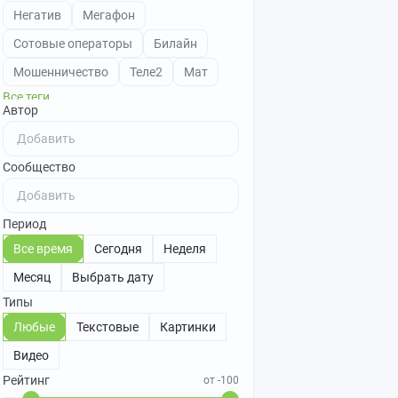
Негатив
Мегафон
Сотовые операторы
Билайн
Мошенничество
Теле2
Мат
Все теги
Автор
Сообщество
Период
Все время
Сегодня
Неделя
Месяц
Выбрать дату
Типы
Любые
Текстовые
Картинки
Видео
Рейтинг
от -100