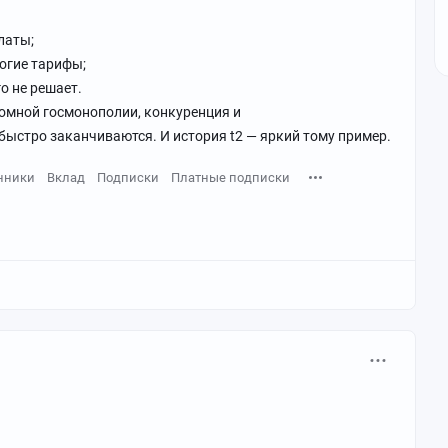
латы;
огие тарифы;
о не решает.
ромной госмонополии, конкуренция и
ыстро заканчиваются. И история t2 — яркий тому пример.
нники
Вклад
Подписки
Платные подписки