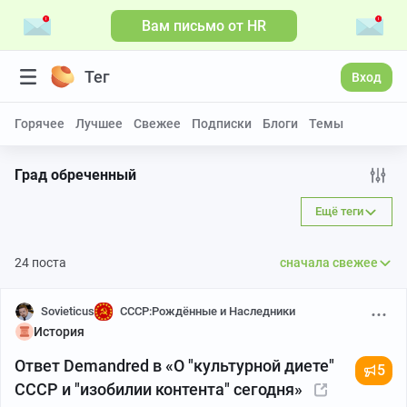
Вам письмо от HR
Больше видео
Тег
Вход
Горячее
Лучшее
Свежее
Подписки
Блоги
Темы
Град обреченный
Ещё теги
24 поста
сначала свежее
Sovieticus
СССР:Рождённые и Наследники
История
Ответ Demandred в «О "культурной диете"
5
СССР и "изобилии контента" сегодня»