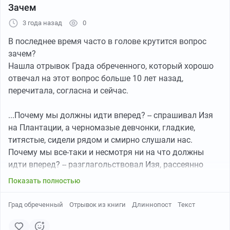
Зачем
Николай Рерих. Град обреченный. 1914 год
3 года назад
0
В последнее время часто в голове крутится вопрос
«
Град обреченный» стоит особняком в творчестве
зачем?
братьев Стругацких. То есть начиналось всё
Нашла отрывок Града обреченного, который хорошо
традиционно: работая над очередной книгой, авторы
отвечал на этот вопрос больше 10 лет назад,
параллельно обсуждали возможные сюжеты будущих
перечитала, согласна и сейчас.
произведений, и 15 марта 1967 года в рабочем
дневнике появилась короткая запись, обведенная
...Почему мы должны идти вперед? -- спрашивал Изя
рамочкой: «Новый Апокалипсис». Сейчас,
на Плантации, а черномазые девчонки, гладкие,
восстанавливая историю появления романа по
титястые, сидели рядом и смирно слушали нас.
крупицам, по отдельным упоминаниям в переписке,
Почему мы все-таки и несмотря ни на что должны
записям в дневниках, первым вариантам рукописи,
идти вперед? -- разглагольствовал Изя, рассеянно
можно заметить, как многое менялось, причем
поглаживая ближайшую по атласному колену. А
кардинально, как тщательно писатели собирали
Показать полностью
потому, что позади у нас -- либо смерть, либо скука,
отдельные эпизоды, биографии героев, обдумывали
которая тоже есть смерть. Неужели тебе мало этого
космографию странного искусственного мира. Но кое-
Град обреченный
Отрывок из книги
Длиннопост
Текст
простого рассуждения? Ведь мы же первые,
что оставалось: тесная перекличка с жизнью авторов
понимаешь ты это? Ведь ни один человек еще не
и страны (одно время роман имел название «Мой брат