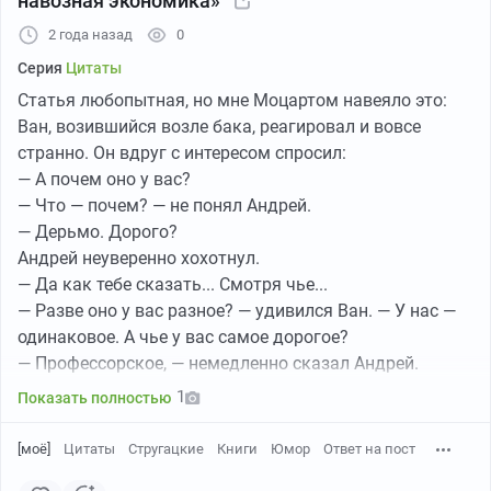
искусственным солнцем. Эксперимент выходит из-под
2 года назад
0
контроля Наставников, и далее рассматриваются
различные модели развития человеческого
Серия
Цитаты
сообщества – квазифурьеристское самоуправление,
Статья любопытная, но мне Моцартом навеяло это:
диктатура и т.п.
Ван, возившийся возле бака, реагировал и вовсе
странно. Он вдруг с интересом спросил:
Главный герой – Андрей, ленинградский студент-
— А почем оно у вас?
физик начала 1950-х гг. – проходит путь от
— Что — почем? — не понял Андрей.
фанатичного комсомольца-сталиниста до вполне
— Дерьмо. Дорого?
аполитичного буржуа-конформиста, советника
Андрей неуверенно хохотнул.
диктатора. Но инстинкт ученого не дает ему
— Да как тебе сказать... Смотря чье...
окончательно превратиться в обывателя: он
— Разве оно у вас разное? — удивился Ван. — У нас —
отправляется в экспедицию – исследовать пустыню,
одинаковое. А чье у вас самое дорогое?
области, покинутые обитателями Города много лет
— Профессорское, — немедленно сказал Андрей.
назад. Там, как пишет М. Амусин, «реальность
Просто невозможно было удержаться.
1
Показать полностью
ощетинивается против человека, пытаясь сломить его
— А! — Ван высыпал в бак очередной совок и покивал.
физически и психологически. Маршируют ожившие
— Понятно. Но у нас в сельской местности не было
[моё]
Цитаты
Стругацкие
Книги
Юмор
Ответ на пост
памятники. Страшное желтое марево сгущается в
профессоров, поэтому цена была одна — пять юаней
воздухе, и на людей нападает безумие, и они