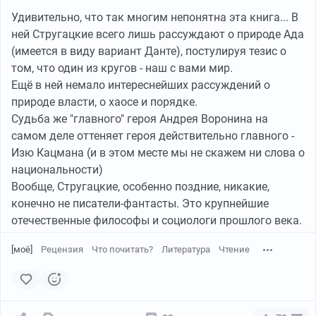
подстилающий Эксперимент абсурдом?
нибудь превозносить – а храм знай себе все растет и
отвечать уклончиво ("эксперимент есть эксперимент,
Удивительно, что так многим непонятна эта книга... В
растет из века в век, из тысячелетия в тысячелетие, и
мяч круглый, поле квадратное, и пусть победит
ней Стругацкие всего лишь рассуждают о природе Ада
ни разрушить его, ни окончательно унизить
сильнейший"), но были и более интересные вопросы и
(имеется в виду вариант Данте), постулируя тезис о
невозможно...
ответы. В частности, читатели смогли разгадать
том, что один из кругов - наш с вами мир.
- Самое забавное, говорил Изя, что каждый кирпичик
Главную Тайну Города (это спойлер для разогрева
Ещё в ней немало интереснейших рассуждений о
этого храма, каждая вечная книга, каждая вечная
интереса :). Я очень прошу не раскрывать Тайну в
природе власти, о хаосе и порядке.
мелодия, каждый неповторимый архитектурный
переписке под этим постом, и дать возможность
Судьба же "главного" героя Андрея Воронина на
силуэт несут в себе спрессованный опыт этого самого
интересующимся найти решение самостоятельно из
самом деле оттеняет героя действительно главного -
человечества, мысли его и мысли о нем, идеи о целях
этих двух источников. Это несложно, но гораздо более
Изю Кацмана (и в этом месте мы не скажем ни слова о
и противоречиях его существования; что каким бы он
увлекательно, не будем лишать друг друга
национальности)
ни казался отдельным от всех сиюминутных
интересного времяпровождения, ладно? :)
Вообще, Стругацкие, особенно поздние, никакие,
интересов этого стада самоедных свиней, он, в то же
конечно не писатели-фантасты. Это крупнейшие
время и всегда, неотделим от этого стада и немыслим
отечественные философы и социологи прошлого века.
без него... И еще забавно, говорил Изя, что храм этот
никто, собственно, не строит сознательно. Его нельзя
[моё]
Рецензия
Что почитать?
Литература
Чтение
спланировать заранее на бумаге или в некоем
гениальном мозгу, он растет сам собою, безошибочно
вбирая в себя все лучшее, что порождает
человеческая история...