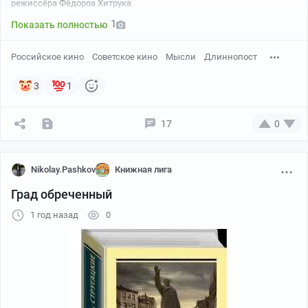
режиссёра Фёдороа Хитрука
1
Показать полностью
Российское кино
Советское кино
Мысли
Длиннопост
3
1
17
0
Nikolay.Pashkov
Книжная лига
Град обреченный
1 год назад
0