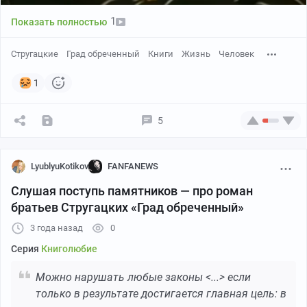
1
Показать полностью
Стругацкие
Град обреченный
Книги
Жизнь
Человек
1
5
LyublyuKotikov
FANFANEWS
Слушая поступь памятников — про роман
братьев Стругацких «Град обреченный»
3 года назад
0
Серия
Книголюбие
Можно нарушать любые законы <...> если
только в результате достигается главная цель: в