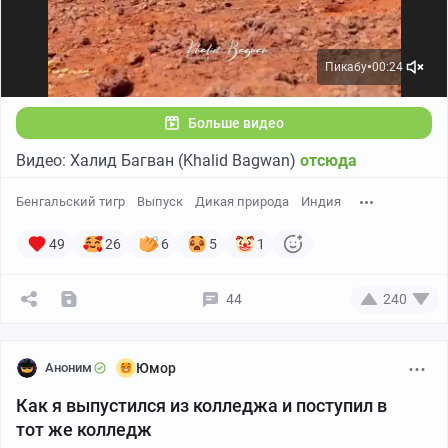
Пикабу
00:24
●
Больше видео
Видео: Халид Багван (Khalid Bagwan)
отсюда
Бенгальский тигр
Выпуск
Дикая природа
Индия
49
26
6
5
1
44
240
Аноним
Юмор
Как я выпустился из колледжа и поступил в
тот же колледж