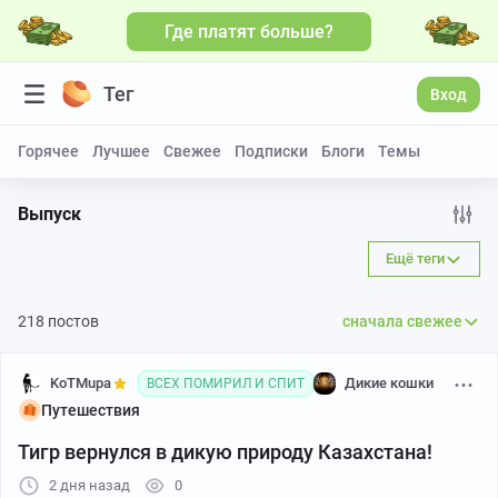
Где платят больше?
Больше видео
Тег
Вход
Горячее
Лучшее
Свежее
Подписки
Блоги
Темы
Выпуск
Ещё теги
218 постов
сначала свежее
KoTMupa
Дикие кошки
ВСЕХ ПОМИРИЛ И СПИТ
Путешествия
Тигр вернулся в дикую природу Казахстана!
2 дня назад
0