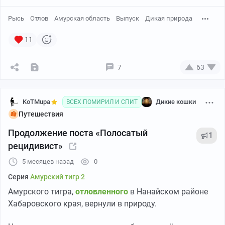
Рысь
Отлов
Амурская область
Выпуск
Дикая природа
11
7
63
KoTMupa
Дикие кошки
ВСЕХ ПОМИРИЛ И СПИТ
Путешествия
Продолжение поста «Полосатый
1
рецидивист»
5 месяцев назад
0
Серия
Амурский тигр 2
Амурского тигра,
отловленного
в Нанайском районе
Хабаровского края, вернули в природу.