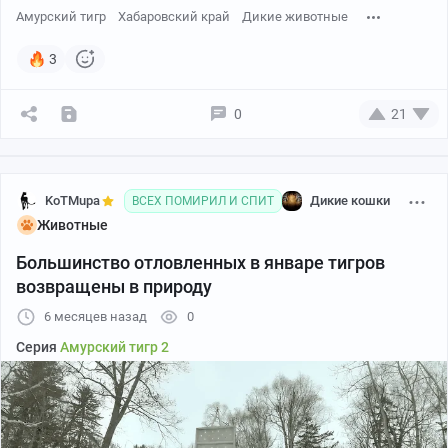
Амурский тигр
Хабаровский край
Дикие животные
3
0
21
KoTMupa
Дикие кошки
ВСЕХ ПОМИРИЛ И СПИТ
Животные
Большинство отловленных в январе тигров
возвращены в природу
6 месяцев назад
0
Серия
Амурский тигр 2