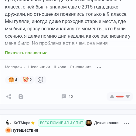
класса, с ней был я знаком еще с 2015 года, даже
«Он был усыплен, после чего погружен в кузов
дружили, но отношения появились только в 9 классе.
машины и вывезен в лес. Там лось отошёл от наркоза
Мы гуляли, иногда даже проходив старые места, где
и пошёл дальше по своим делам», — сообщили в
мы были, сразу вспоминались те моменты, что были
администрации региона.
осенью, я даже помню дни недели, какое расписание у
меня было. Но проблема вот в чем, она меня
провоцировала на ревность, в конечном итоге у нее
Показать полностью
это получилось. До этого мне пришлось постоянно
ездить в больницу, ибо болел палец. В итоге
Молодежь
Школьники
Школа
Отношения
возвращюсь я в школу, начинается урок. В смс она
мне написала, что нам лучше расстаться. Как
4
2
оказалось позже, это все из-за того, что я стал каким-
то странным. Ну да, ну да, а разве не она меня
13
првоцировола, говорила, что, мол, вот мой друг,
возможно он заменит тебя в будущем. Это как
назвать такое поведение? Лишь вопросы одни...
KoTMupa
Дикие кошки
ВСЕХ ПОМИРИЛ И СПИТ
В итоге девушки у меня никогда не будет.
Путешествия