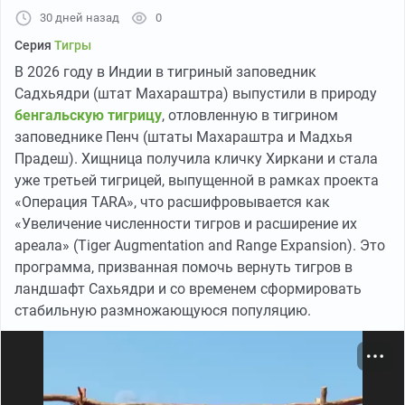
30 дней назад
0
Серия
Тигры
В 2026 году в Индии в тигриный заповедник
Садхьядри (штат Махараштра) выпустили в природу
бенгальскую тигрицу
, отловленную в тигрином
заповеднике Пенч (штаты Махараштра и Мадхья
Прадеш). Хищница получила кличку Хиркани и стала
уже третьей тигрицей, выпущенной в рамках проекта
«Операция TARA», что расшифровывается как
«Увеличение численности тигров и расширение их
ареала» (Tiger Augmentation and Range Expansion). Это
программа, призванная помочь вернуть тигров в
ландшафт Сахьядри и со временем сформировать
стабильную размножающуюся популяцию.