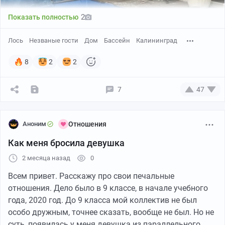
2
Показать полностью
Лось
Незваные гости
Дом
Бассейн
Калининград
8
2
2
7
47
Аноним
Отношения
Как меня бросила девушка
2 месяца назад
0
Всем привет. Расскажу про свои печальные
отношения. Дело было в 9 классе, в начале учебного
года, 2020 год. До 9 класса мой коллектив не был
Сохатый разбил панорамное окно и упал в бассейн без
особо дружным, точнее сказать, вообще не был. Но не
воды, откуда не смог выбраться.
суть, появилась у меня девушка из параллельного