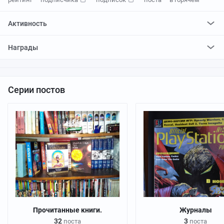
Активность
поставил
444
плюса и
8
минусов
Награды
отредактировал
0
постов
проголосовал за
0
редактирований
Серии постов
Прочитанные книги.
Журналы
32
3
поста
поста