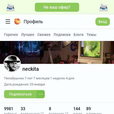
Не ваш офер?
Профиль
Вход
Горячее
Лучшее
Свежее
Подписки
Блоги
Темы
neckita
Пикабушник
7 лет 7 месяцев 1 неделю 4 дня
Дата рождения: 25 января
Подписаться
9981
33
8
144
89
рейтинг
подписчика
подписок
поста
в горячем