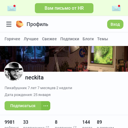
Вам письмо от HR
Профиль
Вход
Горячее
Лучшее
Свежее
Подписки
Блоги
Темы
neckita
Пикабушник
7 лет 7 месяцев 2 недели
Дата рождения: 25 января
Подписаться
9981
33
8
144
89
рейтинг
подписчика
подписок
поста
в горячем