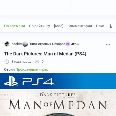
По времени
По рейтингу
[моё]
Комментарии
Поиск
neckita
Лига Игровых Обзоров
Игры
The Dark Pictures: Man of Medan (PS4)
3 года назад
0
Серия
Пройденные игры.