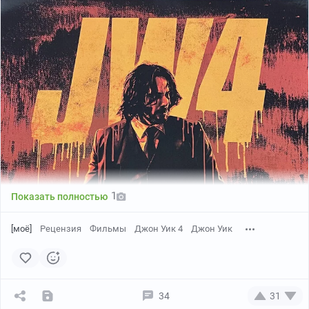
подражателей не было даже на горизонте. Но во время
поколения PS4 что-то изменилось и стали выходить
игры и от других разработчиков. Один любопытный
экземпляр перед нами.
Man of Medan – первая часть (а запланировано их
около семи) своеобразного альманаха ужасов. На
данный момент выпущено четыре игры, разной
степени успешности.
1
Показать полностью
[моё]
Рецензия
Фильмы
Джон Уик 4
Джон Уик
34
31