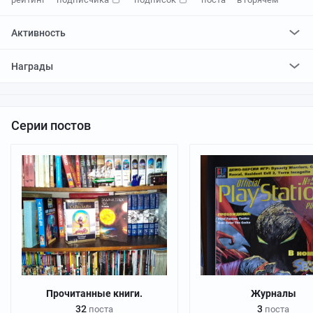
Активность
поставил
444
плюса и
8
минусов
Награды
отредактировал
0
постов
проголосовал за
0
редактирований
Серии постов
Прочитанные книги.
Журналы
32
3
поста
поста