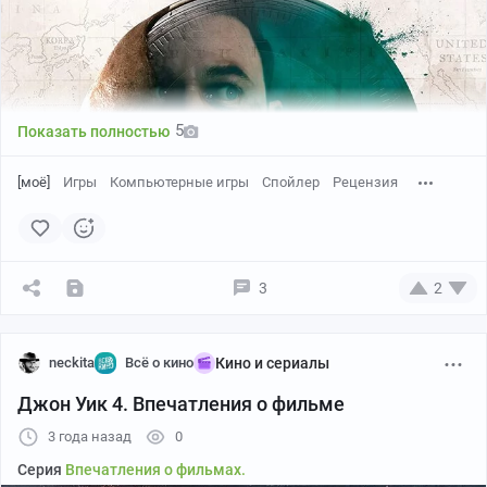
5
Показать полностью
[моё]
Игры
Компьютерные игры
Спойлер
Рецензия
3
2
neckita
Всё о кино
Кино и сериалы
Джон Уик 4. Впечатления о фильме
3 года назад
0
Жанр интерактивного кино всегда был привилегией
Серия
Впечатления о фильмах.
Дэвида Кейджа и его студии, и ни конкурентов, ни