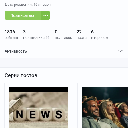
Дата рождения: 16 января
Подписаться
1836
3
0
22
6
рейтинг
подписчика
подписок
поста
в горячем
Активность
поставил
5
плюсов и
1
минус
отредактировал
0
постов
проголосовал за
0
редактирований
Серии постов