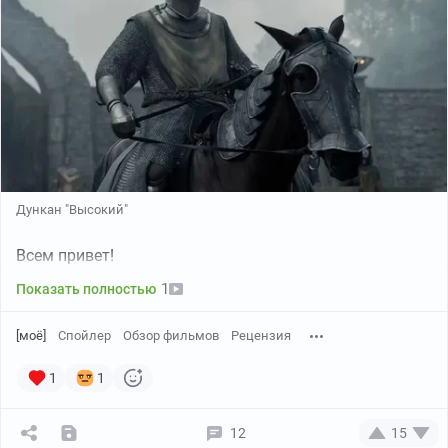
Дункан "Высокий"
Всем привет!
1
Показать полностью
[моё]
Спойлер
Обзор фильмов
Рецензия
1
1
12
15