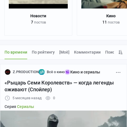
Новости
Кино
7
11
постов
постов
По времени
По рейтингу
[моё]
Комментарии
Поиск
Z.PRODUCTION
Всё о кино
Кино и сериалы
«Рыцарь Семи Королевств» — когда легенды
оживают (Спойлер)
5 месяцев назад
0
Серия
Сериалы