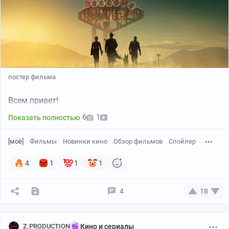
постер фильма
Всем привет!
6
1
Показать полностью
[моё]
Фильмы
Новинки кино
Обзор фильмов
Спойлер
4
1
1
1
4
18
Z.PRODUCTION
Кино и сериалы