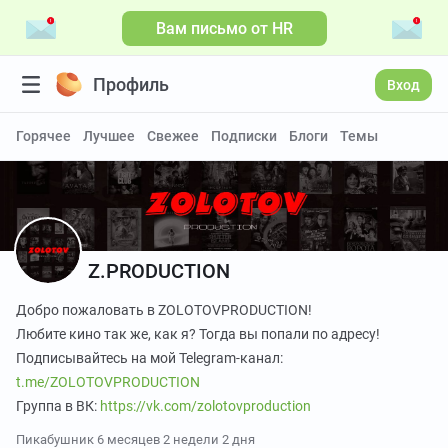
Вам письмо от HR
Профиль
Вход
Горячее
Лучшее
Свежее
Подписки
Блоги
Темы
Z.PRODUCTION
Добро пожаловать в ZOLOTOVPRODUCTION!
Любите кино так же, как я? Тогда вы попали по адресу!
Подписывайтесь на мой Telegram-канал:
t.me/ZOLOTOVPRODUCTION
Группа в ВК:
https://vk.com/zolotovproduction
Пикабушник
6 месяцев 2 недели 2 дня