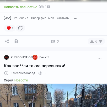
2
1
Показать полностью
[моё]
Рецензия
Обзор фильмов
Фильмы
1
3
6
Z.PRODUCTION
Бесит!
Как зае**ли такие персонажи!
5 месяцев назад
0
Серия
Новости
Постер
Всем привет!