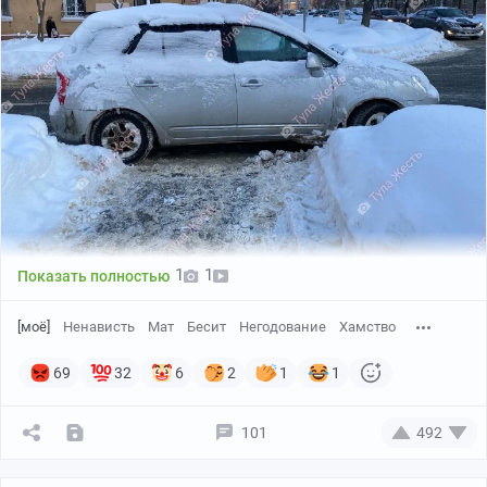
Европейские фильмы ужасов в основном — это,
конечно, треш лютый, за некоторым исключением,
может, пары-тройки картин. Кстати, можете
поделиться в комментариях, кому какие европейские
фильмы ужасов нравятся (без учёта Англии,
естественно).
И так, трейлер
1
1
Показать полностью
[моё]
Ненависть
Мат
Бесит
Негодование
Хамство
69
32
6
2
1
1
101
492
Rutube
01:25
●