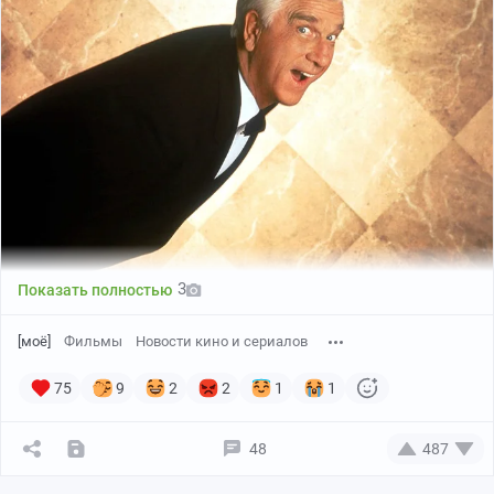
Не рекомендую тратить время на этот фильм. Лучше
обратить внимание на другие европейские хорроры,
где авторы более ответственно подошли к реализации
своих идей.
Любите кино так же, как я?
Подписывайтесь на мой Telegram-канал:
t.me/ZOLOTOVPRODUCTION
Группа в ВК:
https://vk.com/zolotovproduction
3
Показать полностью
[моё]
Фильмы
Новости кино и сериалов
75
9
2
2
1
1
48
487