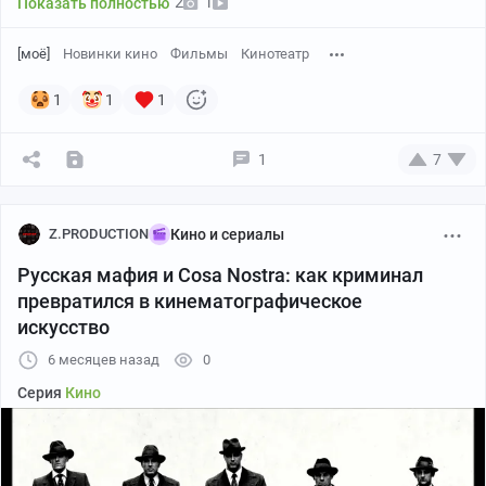
2
1
Показать полностью
[моё]
Новинки кино
Фильмы
Кинотеатр
1
1
1
Постер
1
7
Всем привет!
Исторический момент в истории Голливуда: Квентин
Z.PRODUCTION
Кино и сериалы
Тарантино продал сценарий спин-оффа "Однажды в
Русская мафия и Cosa Nostra: как криминал
Голливуде" под рабочим названием "Приключения
превратился в кинематографическое
Клиффа Бута и получил за свой труд 20 миллионов
искусство
долларов — на данный момент это считается
рекордом.
6 месяцев назад
0
Серия
Кино