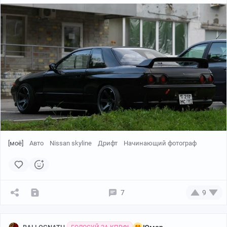
[моё]
Авто
Nissan skyline
Дрифт
Начинающий фотограф
7
9