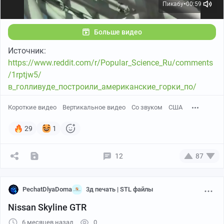
Пикабу
00:59
●
https://vk.ru/fotoroombo
Больше видео
Источник:
https://www.reddit.com/r/Popular_Science_Ru/comments
/1rptjw5/
в_голливуде_построили_американские_горки_по/
Короткие видео
Вертикальное видео
Со звуком
США
29
1
12
87
PechatDlyaDoma
3д печать | STL файлы
Nissan Skyline GTR
6 месяцев назад
0