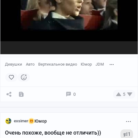
Девушки
Авто
Вертикальное видео
Юмор
JDM
0
5
exsimer
Юмор
Очень похоже, вообще не отличить))
1