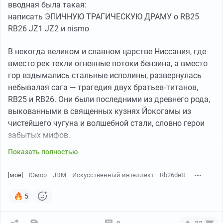
вводная была такая:
написать ЭПИЧНУЮ ТРАГИЧЕСКУЮ ДРАМУ о RB25
RB26 JZ1 JZ2 и nismo
В некогда великом и славном царстве Ниссания, где
вместо рек текли огненные потоки бензина, а вместо
гор вздымались стальные исполины, развернулась
небывалая сага — трагедия двух братьев‑титанов,
RB25 и RB26. Они были последними из древнего рода,
выкованными в священных кузнях Йокогамы из
чистейшего чугуна и волшебной стали, словно герои
забытых мифов.
Показать полностью
[моё]
Юмор
JDM
Искусственный интеллект
Rb26dett
5