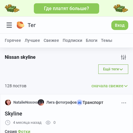
Где платят больше?
Больше видео
Тег
Вход
Горячее
Лучшее
Свежее
Подписки
Блоги
Темы
Nissan skyline
Ещё теги
128 постов
сначала свежее
NatalieNosova
Лига фотографов
Транспорт
Skyline
4 месяца назад
0
Серия
Фотки