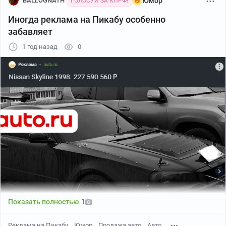
BALLOGNATH
Юмор
ГОЛОСУЙ ЗА КПРФ!
Иногда реклама на Пикабу особенно
забавляет
1 год назад
0
1
Показать полностью
Реклама на Пикабу
Юмор
Продажа авто
Авто