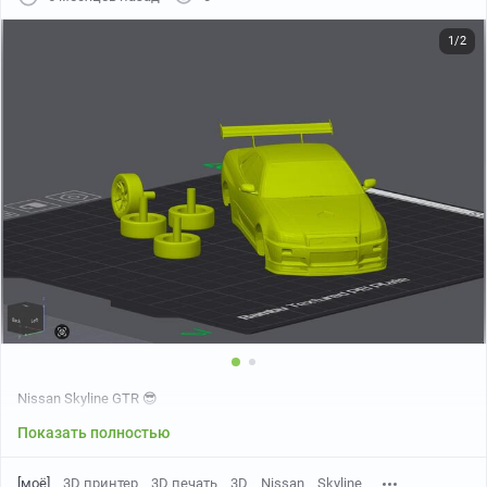
1/2
Nissan Skyline GTR 😎
Показать полностью
[моё]
3D принтер
3D печать
3D
Nissan
Skyline