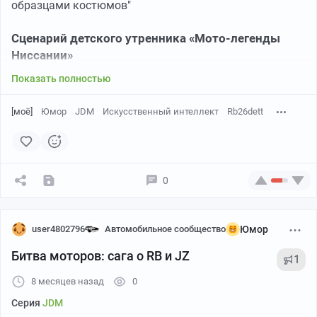
образцами костюмов"
Сценарий детского утренника «Мото‑легенды
Ниссании»
Показать полностью
[моё]
Юмор
JDM
Искусственный интеллект
Rb26dett
0
user4802796
Автомобильное сообщество
Юмор
Битва моторов: сага о RB и JZ
1
8 месяцев назад
0
Серия
JDM