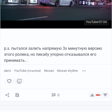
YouTube
07:04
●
p.s. пытался залить напрямую 3х минутную версию
этого ролика, но пикабу упорно отказывался его
принимать...
Авто
YouTube (ссылка)
Nissan
Nissan skyline
0