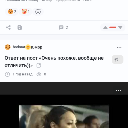
2
1
2
Надо брать, однако
hodmat
Юмор
Ответ на пост «Очень похоже, вообще не
1
отличить))»
1 год назад
0