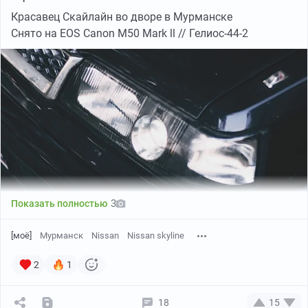
Красавец Скайлайн во дворе в Мурманске
Снято на EOS Canon M50 Mark ll // Гелиос-44-2
3
Показать полностью
[моё]
Мурманск
Nissan
Nissan skyline
2
1
18
15