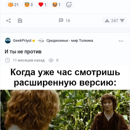
21
3
1
1
16
247
GeekPriyut
Средиземье - мир Толкина
И ты не против
11 месяцев назад
0
Сначала я прописала, какие камни ближе подходят по
цветовой гамме Шира. Затем выложила их и
постепенно создала дизайн. Какие-то убрала сразу - не
подходят.