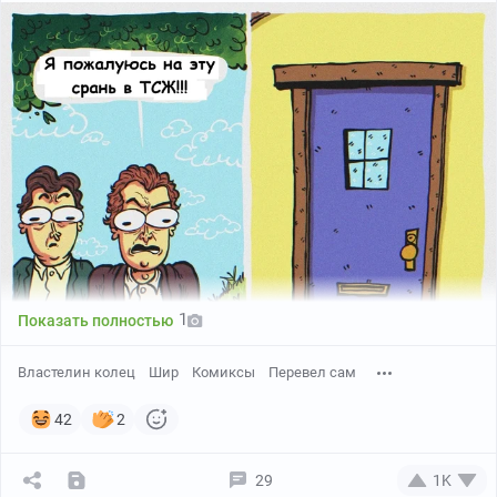
1
Показать полностью
Так появилось это украшение.
Властелин колец
Шир
Комиксы
Перевел сам
42
2
29
1K