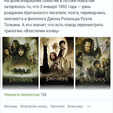
На фоне вчерашних событий в потоке новостей
С юбилеем, Средиземье! Твоя история продолжает
затерялось то, что 3 января 1892 года — день
вдохновлять — как 25 лет назад.
рождения британского писателя, поэта, переводчика,
лингвиста и филолога Джона Рональда Руэла
P.S.
Толкина. А это значит, что есть повод пересмотреть
По случаю этой знаменательной годовщины
трилогию «Властелин колец»
ростовский кинотеатр «Киномакс» организует
специальный марафон, посвящённый полному циклу
экранизаций сэра Питера Джексона. С четвёртого
февраля зрители получат возможность вновь
пережить эпическое повествование на большом
экране — от первых шагов Фродо по Ширской земле
до финальных кадров «Возвращения короля».
1
Показать полностью
Фильмы
Властелин колец
Трилогия
Классика