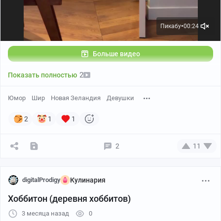
Пикабу
00:24
●
Больше видео
2
Показать полностью
Юмор
Шир
Новая Зеландия
Девушки
2
1
1
2
11
digitalProdigy
Кулинария
Хоббитон (деревня хоббитов)
3 месяца назад
0