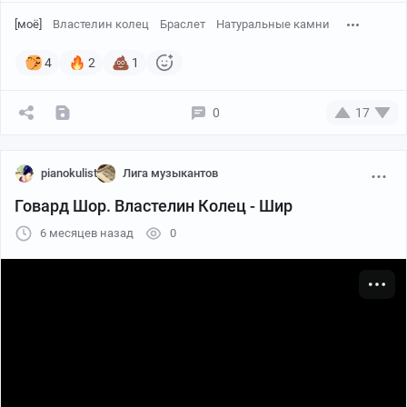
[моё]
Властелин колец
Браслет
Натуральные камни
4
2
1
0
17
pianokulist
Лига музыкантов
Говард Шор. Властелин Колец - Шир
6 месяцев назад
0