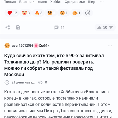
Толкин
Властелин колец
Хоббит
Средиземье
Шир
12
3
3
1
1
1
11
50
user12012598
Хобби
Куда сейчас ехать тем, кто в 90-х зачитывал
Толкина до дыр? Мы решили проверить,
можно ли собрать такой фестиваль под
Москвой
21 день назад
0
Кто-то в девяностые читал «Хоббита» и «Властелина
колец» в книгах, которые постепенно начинали
разваливаться от количества перечитываний. Потом
появились фильмы Питера Джексона: кассеты, диски,
режиссёрские версии, ежегодные пересмотры, цитаты