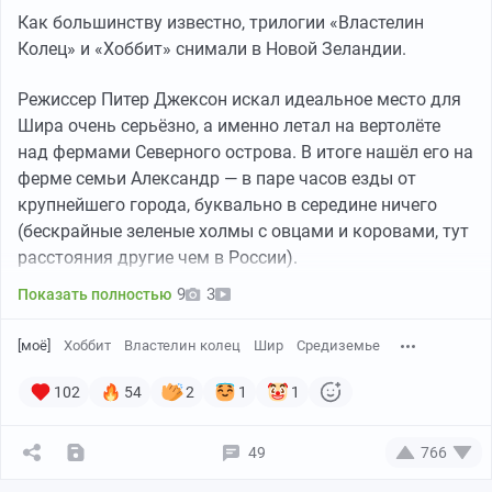
Как большинству известно, трилогии «Властелин
Колец» и «Хоббит» снимали в Новой Зеландии.
Режиссер Питер Джексон искал идеальное место для
Шира очень серьёзно, а именно летал на вертолёте
над фермами Северного острова. В итоге нашёл его на
ферме семьи Александр — в паре часов езды от
крупнейшего города, буквально в середине ничего
(бескрайные зеленые холмы с овцами и коровами, тут
расстояния другие чем в России).
9
3
Показать полностью
[моё]
Хоббит
Властелин колец
Шир
Средиземье
102
54
2
1
1
49
766