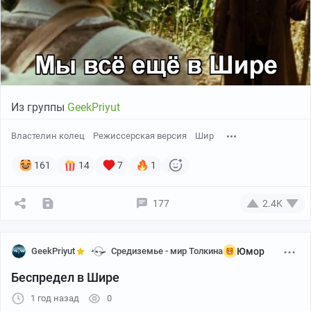
Из группы
GeekPriyut
Властелин колец
Режиссерская версия
Шир
161
14
7
1
177
2.4K
GeekPriyut
Средиземье - мир Толкина
Юмор
Беспредел в Шире
1 год назад
0