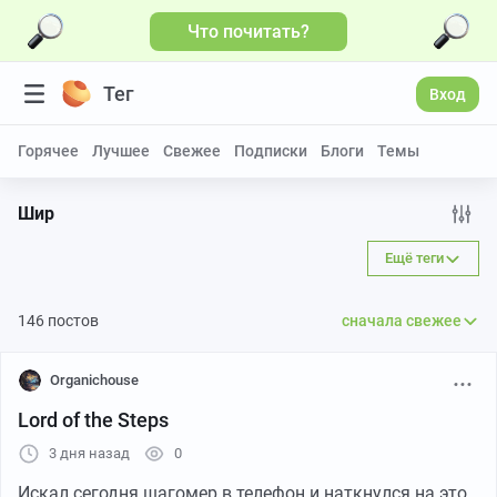
Что почитать?
Больше видео
Тег
Вход
Горячее
Лучшее
Свежее
Подписки
Блоги
Темы
Шир
Ещё теги
146 постов
сначала свежее
Organichouse
Lord of the Steps
3 дня назад
0
Искал сегодня шагомер в телефон и наткнулся на это