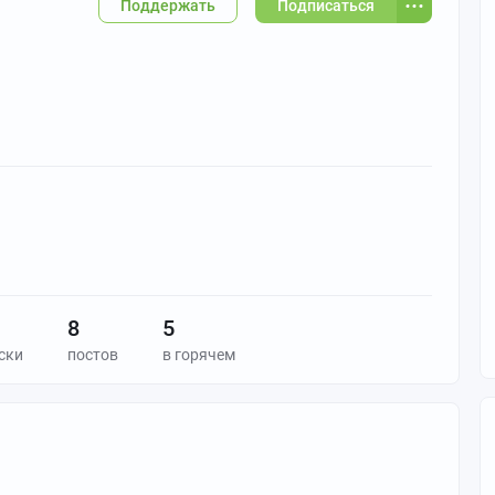
Поддержать
Подписаться
8
5
ски
постов
в горячем