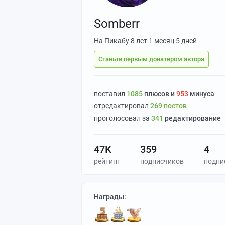
Somberr
На Пикабу
8 лет 1 месяц 5 дней
Станьте первым донатером автора
поставил
1085
плюсов и
953
минуса
отредактировал
269
постов
проголосовал за
341
редактирование
47К
359
4
рейтинг
подписчиков
подпи
Награды: