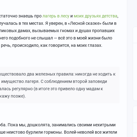
остаточно знаешь про
лагерь в лесу
и
моих друзьях детства
,
учалась в тех местах. Я уверен, в «Лесной сказке» были в
о пиковых дамах, вызываемых гномах и душах пропавших
ничего подобного не слышал — всё это в моей жизни было
т речь, происходило, как говорится, на моих глазах.
уществовало два железных правила: никогда не ходить к
ь имущество лагеря. С соблюдением второй заповеди
лась регулярно (в итоге это привело одну мадам к
скажу позже).
роба. Пока мы, дошколята, занимались своими нехитрыми
рше неистово бурлили гормоны. Волей-неволей все жители