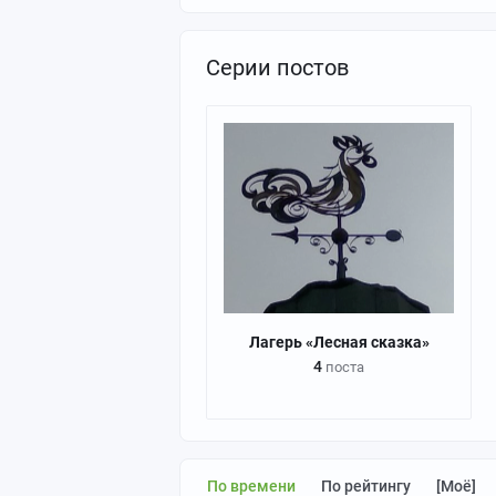
Серии постов
Лагерь «Лесная сказка»
4
поста
По времени
По рейтингу
[моё]