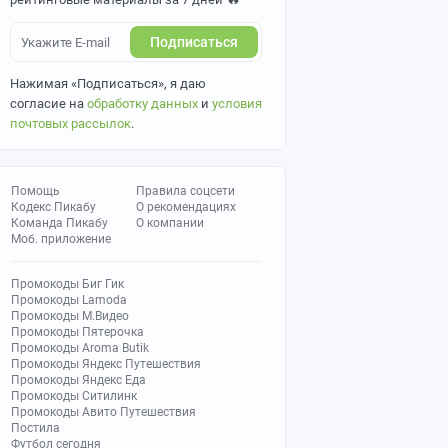
Подписаться
Нажимая «Подписаться», я даю
согласие на
обработку данных
и
условия
почтовых рассылок
.
Помощь
Правила соцсети
Кодекс Пикабу
О рекомендациях
Команда Пикабу
О компании
Моб. приложение
Промокоды Биг Гик
Промокоды Lamoda
Промокоды М.Видео
Промокоды Пятерочка
Промокоды Aroma Butik
Промокоды Яндекс Путешествия
Промокоды Яндекс Еда
Промокоды Ситилинк
Промокоды Авито Путешествия
Постила
Футбол сегодня