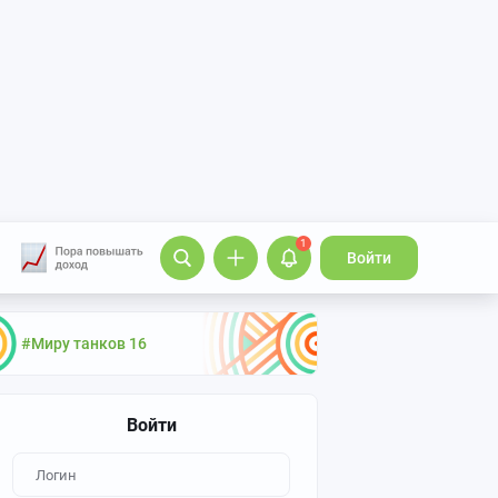
1
Войти
#Миру танков 16
Войти