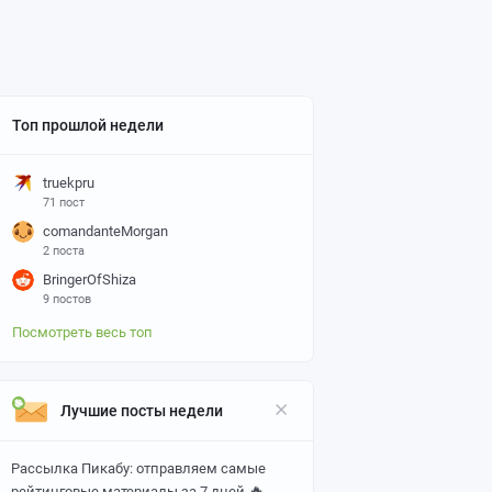
Топ прошлой недели
truekpru
71 пост
comandanteMorgan
2 поста
BringerOfShiza
9 постов
Посмотреть весь топ
Лучшие посты недели
Рассылка Пикабу: отправляем самые
🔥
рейтинговые материалы за 7 дней