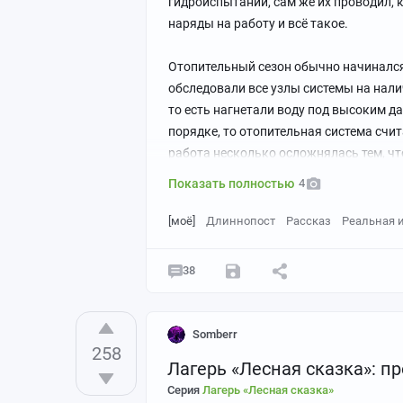
гидроиспытаний, сам же их проводил, 
наряды на работу и всё такое.
Отопительный сезон обычно начинался 
обследовали все узлы системы на нали
то есть нагнетали воду под высоким д
порядке, то отопительная система счи
работа несколько осложнялась тем, что
зимние каникулы, но топить пустые ко
Показать полностью
4
смысла — только топливо жечь впусту
как оптимизировать схему циркуляции
[моё]
Длиннопост
Рассказ
Реальная 
по-обычному графику, а баня — круглы
38
Январская смена 1992 года закончилас
отправился на дежурный осмотр корпус
ворота в берёзовой аллее (жёлтый мар
Somberr
и на развилке уходил в лес на централ
258
Лагерь «Лесная сказка»: п
заглянуть в водонапорную башню. С не
Серия
барахлящего насоса, так что при любо
Лагерь «Лесная сказка»