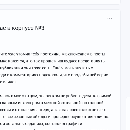
жас в корпусе №3
, что уже утомил тебя постоянным включением в посты
 мне кажется, что так проще и нагляднее представлять
публикации они тоже есть. Ещё я мог напутать с
ди в комментариях подсказали, что вроде бы всё верно.
е влияет.
илась с моим отцом, человеком не робкого десятка, зимой
и главным инженером в местной котельной, он головой
жения и отопления лагеря, а так как специалистов в его
, то все сезонные обходы и проверки осуществлял лично:
х и остальных зданиях, составлял графики