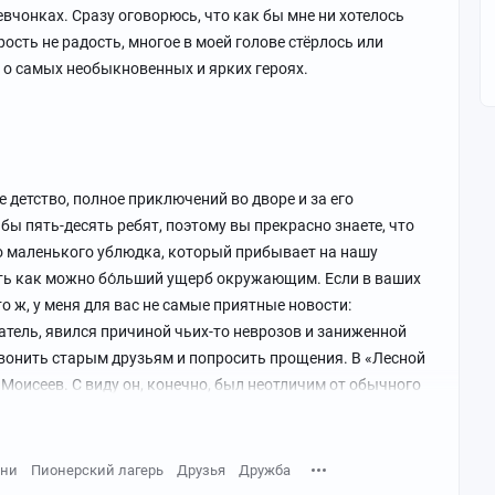
дверью, повернул в замочной скважине ключ и направился
вчонках. Сразу оговорюсь, что как бы мне ни хотелось
адцати особенно выделялась одна: белокурая, вечно
округ стремительно погружались во мрак, и лишь луч
ость не радость, многое в моей голове стёрлось или
 и как магнит притягивающая внимание парней — Катя.
 темноту. Далеко-далеко за лесом лаяли собаки.
 о самых необыкновенных и ярких героях.
икогда не чуралась общих посиделок или игр, но при этом
е, чутко и с улыбкой наблюдая за движухой. Много позже
ачены цепью, скреплённой огромным амбарным замком.
Полумны в серии фильмов о Гарри Поттере:
ью заблокирована и калитка. Тихо выругавшись, отец
 сильнее — ни звука. Шторка даже не шелохнулась.
 детство, полное приключений во дворе и за его
 бы пять-десять ребят, поэтому вы прекрасно знаете, что
го маленького ублюдка, который прибывает на нашу
слось эхо среди деревьев.
ть как можно бо́льший ущерб окружающим. Если в ваших
о ж, у меня для вас не самые приятные новости:
. В сугробе у крыльца будки лежал окурок, снег на пороге
атель, явился причиной чьих-то неврозов и заниженной
звонить старым друзьям и попросить прощения. В «Лесной
оисеев. С виду он, конечно, был неотличим от обычного
за ручку, папа стал что есть мочи колотить в дверь, — Юра,
тоящее бесовское отродье, которое любую удачную
ка праздновало с неизменным выражением лица:
зни
Пионерский лагерь
Друзья
Дружба
в лицо ударило домашнее тепло жарко натопленной