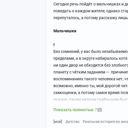
не сломалось, отец грохнул железной 
Сегодня речь пойдёт о мальчишках и де
Среди девочек от двенадцати до шестн
к КПП. Солнце уже почти село, сосны в
поведать о каждом жителе, однако стар
витающая в облаках, меланхоличная —
прожектора на будке сторожа разгонял
перепуталось, а потому расскажу лишь
Она много с кем дружила и общалась, н
всегда находилась будто бы в сторонк
Створки ворот были накрепко перехв
Мальчишки
меня поразило её сходство с образом 
Спустя мгновение выяснилось, что цеп
постучал в окно. Тишина. Побарабанил
I
Без сомнений, у вас было незабываемое
— Эй, есть кто дома?
пределами, а в окру́ге набиралось хотя
ни один двор не обходится без злобно
«Дома, ома, ома, ома!» — громко разне
планету с чётким заданием — причини
воспоминаниях такого человека нет, чт
Отец выматерился и полез через ворота
возможно, именно ты, мой дорогой чит
был размётан.
самооценки, а потому самое время по
сказке» таким мелким гадёнышем был М
— Вот же сукин сын, а, — зло подёргав 
мальчишки, но внутри скрывалось нас
Показать полностью
7
заснул, что ли?!
пакость и слёзы обиженного им ребён
[моё]
Детство
Реальная история из жи
Тут дверь неожиданно распахнулась: 