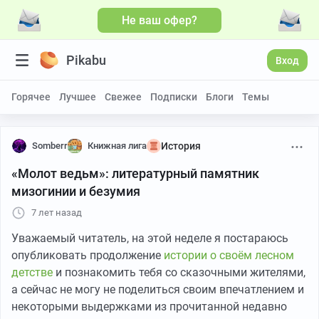
Не ваш офер?
Pikabu
Вход
Горячее
Лучшее
Свежее
Подписки
Блоги
Темы
Somberr
Книжная лига
История
«Молот ведьм»: литературный памятник
мизогинии и безумия
7 лет назад
Уважаемый читатель, на этой неделе я постараюсь
опубликовать продолжение
истории о своём лесном
детстве
и познакомить тебя со сказочными жителями,
а сейчас не могу не поделиться своим впечатлением и
некоторыми выдержками из прочитанной недавно