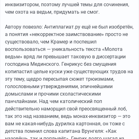
инквизитором, поэтому лучшей темы для сочинения,
чем охота на ведьм, придумать не смог.
Автору повезло: Антиплагиат.ру ещё не был изобретён,
а понятия «некорректное заимствование» просто не
существовало, чем Крамер и поспешил
воспользоваться — уникальность текста «Молота
ведьм» вряд ли превышает таковую в диссертации
господина Мединского. Генрикус без смущения
копипастил целые куски уже существующих трудов на
эту тему, щедро пересыпая сюжет трюизмами,
голословными утверждениями, эпичнейшими
домыслами и прочими схоластическими
панчлайнами. Над чем католический поп
действительно наморщил свой преосвященный лоб,
так это над названием, ведь монах-инквизитор — это
вам не какая-нибудь дурилка картонная, он тоже с
детства помнил слова капитана Врунгеля: «Как
назовёшь, так и поплывёт». Генрих долго шагал из