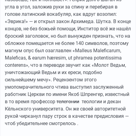
угла в угол, заложив руки за спину и перебирая в
голове латинский вокабуляр, как вдруг возопил:
«Эврика!» — и открыл закон Архимеда. Шутка. В конце
концов, не без божьей помощи, Инститор всё же нашёл
броский заголовок, но был вынужден признать, что на
обложке помещается не более 140 символов, поэтому
магнум опус был озаглавлен «Malleus Maleficarum,
Maleficas, & earum hæresim, ut phramea potentissima
conterens», что в переводе звучит как «Молот Ведьм,
уничтожающий Ведьм и их ереси, подобно
сильнейшему мечу». Рецензентом этого
умопомрачительного чтива выступил заслуженный
работник Церкви по имени Якоб Шпренгер, известный
в то время профессор
телегонии
теологии и декан
Кёльнского университета. Он же своей авторитетной
рукой чирканул пару строк в качестве предисловия —
чтоб убедительнее смотрелось .