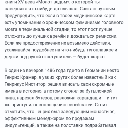
книги XV века «Молот ведьм», о которой ты
наверняка что-нибудь да слышал. Считаю нужным
предупредить, что если в твоей медицинской карте
есть упоминание о хроническом феминизме головного
мозга в терминальной стадии, то этот пост лучше
отложить до лучших времён и дождаться ремиссии.
Если же предостережение не возымело действия,
усаживайся поудобнее на что-нибудь тугоплавкое и
держи под рукой огнетушитель — будет жарко.
В один из вечеров 1486 года где-то в Германии некто
Генрих Крамер, в узких кругах более известный как
Генрикус Инститор, решил вписать свои скромные
имена в историю, а потому сгонял за бутылочкой
пива, нарезал бутеров, разложил карандаши — и тут
же приступил к воплощению своей затеи. Стоит
отметить, что Генрих был заведующим монастыря,
эффективным менеджером по продажам
индульгенций, а также на полставки подрабатывал