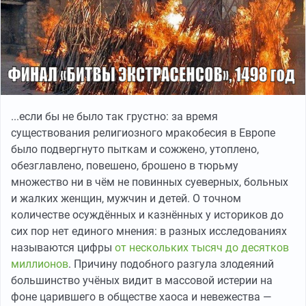
...если бы не было так грустно: за время
существования религиозного мракобесия в Европе
было подвергнуто пыткам и сожжено, утоплено,
обезглавлено, повешено, брошено в тюрьму
множество ни в чём не повинных суеверных, больных
и жалких женщин, мужчин и детей. О точном
количестве осуждённых и казнённых у историков до
сих пор нет единого мнения: в разных исследованиях
называются цифры
от нескольких тысяч до десятков
миллионов
. Причину подобного разгула злодеяний
большинство учёных видит в массовой истерии на
фоне царившего в обществе хаоса и невежества —