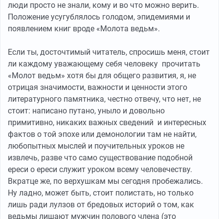
люди просто не знали, кому и во что можно верить.
Положение усугублялось голодом, эпидемиями и
появлением книг вроде «Молота ведьм».
Если ты, досточтимый читатель, спросишь меня, стоит
ли каждому уважающему себя человеку прочитать
«Молот ведьм» хотя бы для общего развития, я, не
отрицая значимости, важности и ценности этого
литературного памятника, честно отвечу, что нет, не
стоит: написано путано, уныло и довольно
примитивно, никаких важных сведений и интересных
фактов о той эпохе или демонологии там не найти,
любопытных мыслей и поучительных уроков не
извлечь, разве что само существование подобной
ереси о ереси служит уроком всему человечеству.
Вкратце же, по верхушкам мы сегодня пробежались.
Ну ладно, может быть, стоит полистать, но только
лишь ради лулзов от бредовых историй о том, как
ведьмы лишают мужчин полового члена (это