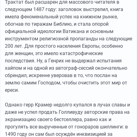
Трактат был расшарен для массового читателя в
следующем 1487 году: заголовок выстрелил, книга
имела феноменальный успех на книжном рынке,
обогнав по тиражам Библию, и стала опорой
официальной идеологии Ватикана и основным
инструментом религиозной пропаганды на следующие
200 лет. Для простого населения Европы, особенно
для женщин, это имело катастрофические
последствия. Ну, а Генрих не выдержал испытания
хайпом и на одной из автограф-сессий окончательно
сбрендил, искренне уверовав в то, что послан на
землю самим Господом, чтобы очистить этот мир от
ереси.
Однако герр Крамер недолго купался в лучах славы и
даже не успел продать Голливуду авторские права на
экранизацию своего бестселлера, равно как и
прогулять все вырученные от гонораров шиллинги: в
1490 году он сам был осуждён инквизицией за