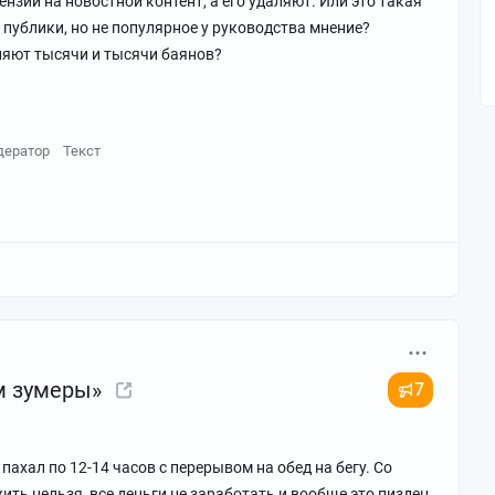
ензии на новостной контент, а его удаляют. Или это такая
 публики, но не популярное у руководства мнение?
ляют тысячи и тысячи баянов?
дератор
Текст
м зумеры»
7
 пахал по 12-14 часов с перерывом на обед на бегу. Со
ить нельзя, все деньги не заработать и вообще это пиздец