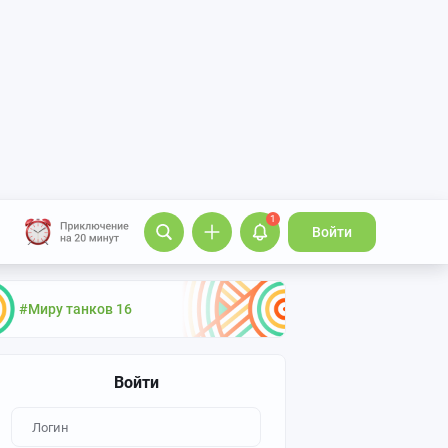
1
Войти
#Миру танков 16
Войти