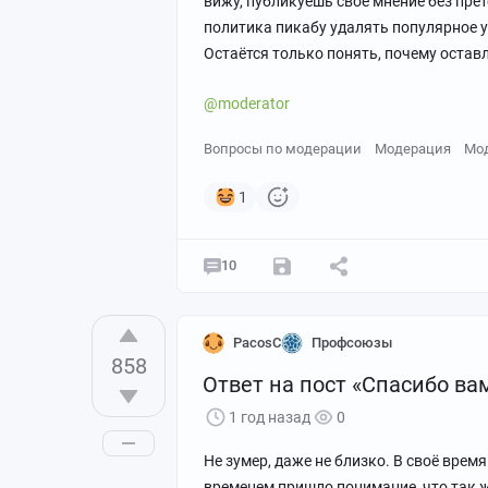
вижу, публикуешь своё мнение без прет
политика пикабу удалять популярное у
Остаётся только понять, почему остав
@moderator
Вопросы по модерации
Модерация
Мо
1
10
PacosC
Профсоюзы
858
Ответ на пост «Спасибо ва
1 год назад
0
Не зумер, даже не близко. В своё время
временем пришло понимание, что так ж