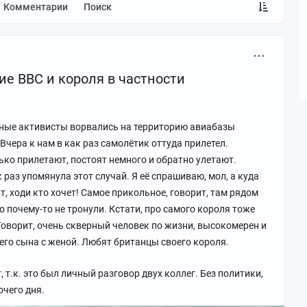
Комментарии
Поиск
ие ВВС и короля в частности
стные активисты ворвались на территорию авиабазы
Вчера к нам в как раз самолётик оттуда прилетел.
ько прилетают, постоят немного и обратно улетают.
раз упомянула этот случай. Я её спрашиваю, мол, а куда
т, ходи кто хочет! Самое прикольное, говорит, там рядом
 почему-то не тронули. Кстати, про самого короля тоже
 Говорит, очень скверный человек по жизни, высокомерен и
шего сына с женой. Любят британцы своего короля.
 т.к. это был личный разговор двух коллег. Без политики,
чего дня.