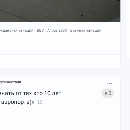
ажданская авиация
ВВС
Airbus a330
Военная авиация
утешествия
знать от тех кто 10 лет
2
 аэропорта)»