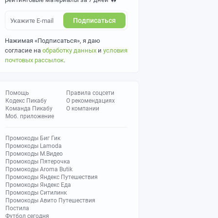
Подписаться
Нажимая «Подписаться», я даю
согласие на
обработку данных
и
условия
почтовых рассылок
.
Помощь
Правила соцсети
Кодекс Пикабу
О рекомендациях
Команда Пикабу
О компании
Моб. приложение
Промокоды Биг Гик
Промокоды Lamoda
Промокоды М.Видео
Промокоды Пятерочка
Промокоды Aroma Butik
Промокоды Яндекс Путешествия
Промокоды Яндекс Еда
Промокоды Ситилинк
Промокоды Авито Путешествия
Постила
Футбол сегодня