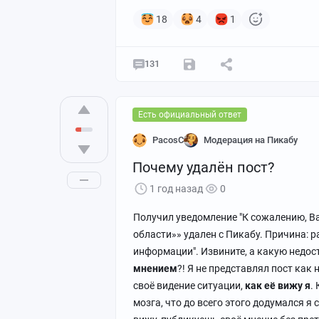
18
4
1
131
Есть официальный ответ
PacosC
Модерация на Пикабу
Почему удалён пост?
1 год назад
0
Получил уведомление "К сожалению, Ва
области»» удален с Пикабу. Причина:
информации". Извините, а какую недо
мнением
?! Я не представлял пост как
своё видение ситуации,
как её вижу я
.
мозга, что до всего этого додумался я 