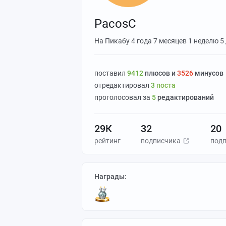
PacosC
На Пикабу
4 года 7 месяцев 1 неделю 5
поставил
9412
плюсов и
3526
минусов
отредактировал
3
поста
проголосовал за
5
редактирований
29К
32
20
рейтинг
подписчика
под
Награды: