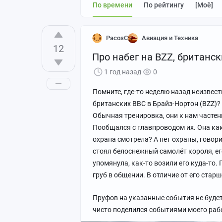
По времени
По рейтингу
[моё]
PacosC
Авиация и Техника
12
Про набег на BZZ, британск
1 год назад
0
Помните, где-то неделю назад неизве
британских ВВС в Брайз-Нортон (BZZ)? 
Обычная тренировка, они к нам частен
Пообщался с главпроводом их. Она как 
охрана смотрела? А нет охраны, говори
стоял белоснежный самолёт короля, его
упомянула, как-то возили его куда-то.
груб в общении. В отличие от его стар
Пруфов на указанные события не будет,
чисто поделился событиями моего рабо