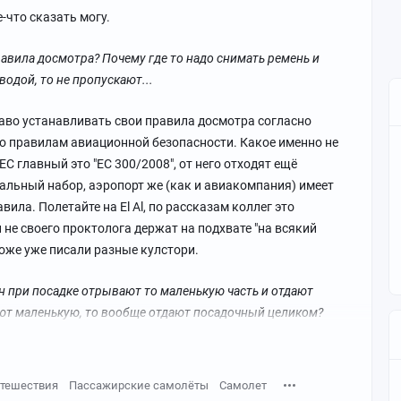
е-что сказать могу.
авила досмотра? Почему где то надо снимать ремень и
 водой, то не пропускают...
аво устанавливать свои правила досмотра согласно
 правилам авиационной безопасности. Какое именно не
 ЕС главный это "EC 300/2008", от него отходят ещё
альный набор, аэропорт же (как и авиакомпания) имеет
ила. Полетайте на El Al, по рассказам коллег это
 не своего проктолога держат на подхвате "на всякий
тоже уже писали разные кулстори.
 при посадке отрывают то маленькую часть и отдают
ют маленькую, то вообще отдают посадочный целиком?
тешествия
Пассажирские самолёты
Самолет