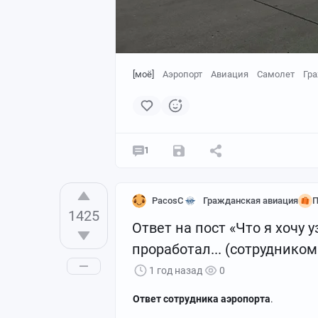
[моё]
Аэропорт
Авиация
Самолет
Гр
1
PacosC
Гражданская авиация
П
1425
Ответ на пост «Что я хочу у
проработал... (сотрудником
1 год назад
0
Ответ сотрудника аэропорта
.