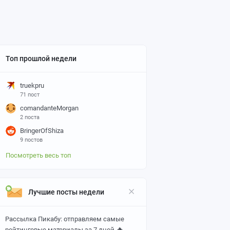
Топ прошлой недели
truekpru
71 пост
comandanteMorgan
2 поста
BringerOfShiza
9 постов
Посмотреть весь топ
Лучшие посты недели
Рассылка Пикабу: отправляем самые
🔥
рейтинговые материалы за 7 дней