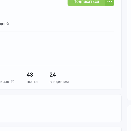
Подписаться
 дней
43
24
писок
поста
в горячем