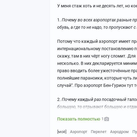
У меня стаж хоть и не десять лет, но ко
1.
Почему во всех аэропортах разные пр
обувь, а где то не надо, то пропускают с
Потому что каждый аэропорт имеет пр
интернациональному постановлению по
скажу, там в них чёрт ногу сломит. Для
несколько. В них декларируется миним
право вводить более ужесточённые прав
полнейшие параноики, которые чуть ли
случай". Про аэропорт Бен-Гурион тут 
2.
Почему каждый раз посадочный талон
большую, то отрывают большую и отда
Показать полностью
1
[моё]
Аэропорт
Перелет
Аэродром
Пу