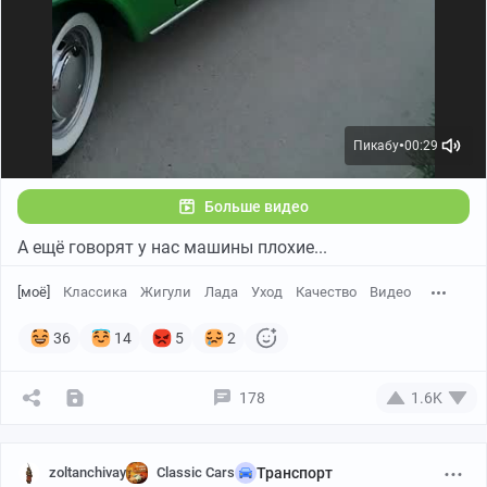
Пикабу
00:29
●
Больше видео
А ещё говорят у нас машины плохие...
[моё]
Классика
Жигули
Лада
Уход
Качество
Видео
36
14
5
2
178
1.6K
zoltanchivay
Classic Cars
Транспорт