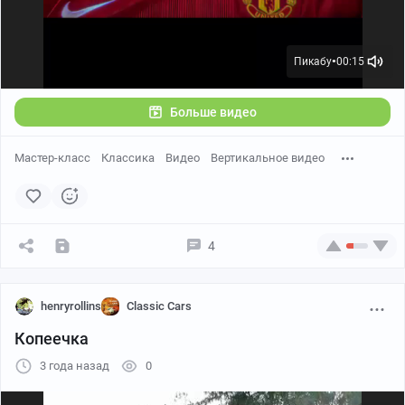
Пикабу
00:15
●
Больше видео
Мастер-класс
Классика
Видео
Вертикальное видео
4
henryrollins
Classic Cars
Копеечка
3 года назад
0