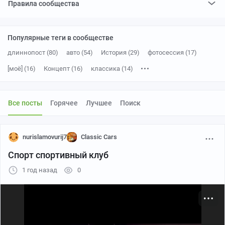
Правила сообщества
Популярные теги в сообществе
длиннопост (80)
авто (54)
История (29)
фотосессия (17)
[моё] (16)
Концепт (16)
классика (14)
Toyota (10)
видео (9)
фотография (9)
США (8)
Старое фото (8)
Ferrari (7)
Porsche (7)
спорткар (6)
Все посты
Горячее
Лучшее
Поиск
ретроавтомобиль (6)
1989 (6)
япония (5)
Ford (5)
nurislamovurij7
Classic Cars
Спорт спортивный клуб
1 год назад
0