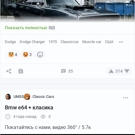
8
Показать полностью
Dodge
Dodge Charger
1970
Classiccar
Muscle car
США
4
3
35
314
UMSS
Classic Cars
Bmw e64 + класика
4 года назад
0
Покатайтесь с нами, видео 360° / 5.7к