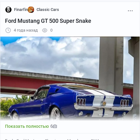
насосом, представлявшую собой совершенно новый
Finarfin
Classic Cars
тип двигателя.
Ford Mustang GT 500 Super Snake
4 года назад
0
Машина была выпущена еще в 1904 году. Как и все
ранние моторы Merryweather, у нее были шасси и
6
Показать полностью
двигатель, построенные компанией Aster of Wembley,
ответвлением французской компании Aster, двигатели