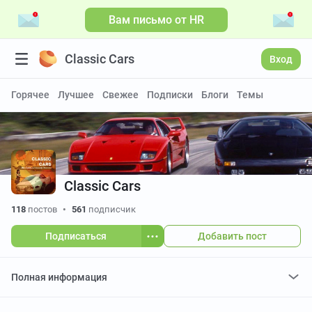
Вам письмо от HR
Больше видео
Classic Cars
Вход
Горячее
Лучшее
Свежее
Подписки
Блоги
Темы
Classic Cars
118
постов
•
561
подписчик
Подписаться
Добавить пост
Полная информация