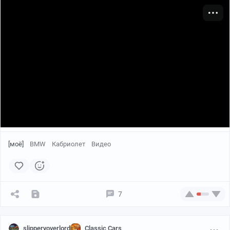
Оснащенный парным четырехцилиндровым
двигателем Aster с L-образной головкой объемом 8588
куб. См, этот впечатляющий двигатель имеет корпус
типа Braidwood и насос Merryweather "Hatfield",
производящий от 360 до 400 галлонов в минуту. Он
[моё]
BMW
Кабриолет
Видео
оборудован двухсекционной двухрядной стропильной
лестницей John Morris «Ajax» длиной до 30 футов.
7
slipperyoverlord
Classic Cars