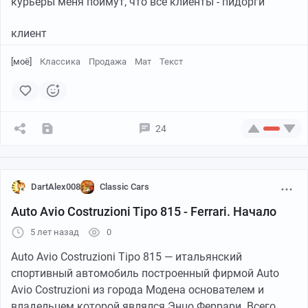
курьеры меня поймут, что все клиенты - пидорги
клиент
[моё]
Классика
Продажа
Мат
Текст
24
DartAlex008
Classic Cars
Auto Avio Costruzioni Tipo 815 - Ferrari. Начало
5 лет назад
0
Auto Avio Costruzioni Tipo 815 — итальянский
спортивный автомобиль построенный фирмой Auto
Avio Costruzioni из города Модена основателем и
владельцем которой являлся Энцо Феррари. Всего