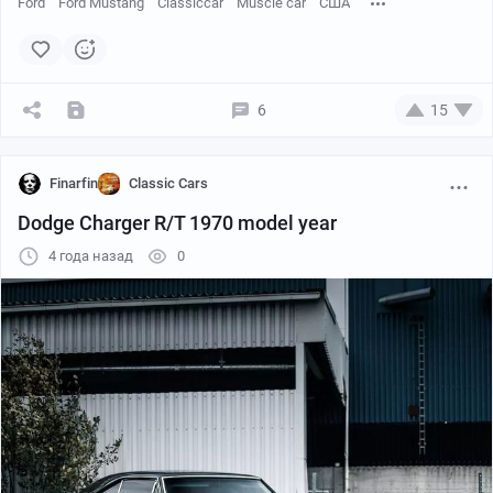
Ford
Ford Mustang
Classiccar
Muscle car
США
которой использовались многими ранними
производителями двигателей.
6
15
Finarfin
Classic Cars
Dodge Charger R/T 1970 model year
4 года назад
0