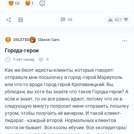
10
1
59
427
DELETED
Classic Cars
Города-герои
5 лет назад
0
Как же бесят идиоты-клиенты, которые говорят:
отправьте мне посылочку в город--герой Мариуполь
или что-то вроде город-герой Кропивницкий. Вы,
Его первым публичным выступлением был забег HCVC
ублюдки, вы хотя бы знаете что такое Города-герои? А
Лондон-Брайтон 1966 года, когда он не только занял
если и знает, то он все равно идиот, потому что он в
первое место в классе пожарных машин, но также
следующую минуту попросит меня отправить посылку
выиграл приз за лучший автомобиль до 1919 года и
утром, чтобы получить её вечером. И такой клиент-
был объявлен абсолютным победителем конкурса
пидарас - каждый второй. Нормальных клиентов
элегантности.
почти не бывает. Все козлы ебучие. Все экспедиторы/