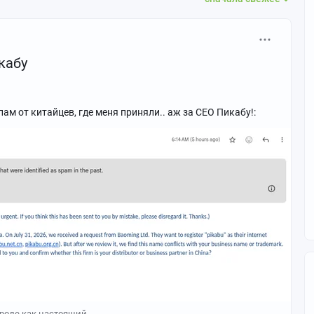
кабу
ам от китайцев, где меня приняли.. аж за CEO Пикабу!:
роде как настоящий.