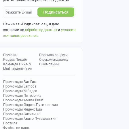
Подписаться
Нажимая «Подписаться», я даю
согласие на
обработку данных
и
условия
почтовых рассылок
.
Помощь
Правила соцсети
Кодекс Пикабу
О рекомендациях
Команда Пикабу
О компании
Моб. приложение
Промокоды Биг Гик
Промокоды Lamoda
Промокоды М.Видео
Промокоды Пятерочка
Промокоды Aroma Butik
Промокоды Яндекс Путешествия
Промокоды Яндекс Еда
Промокоды Ситилинк
Промокоды Авито Путешествия
Постила
Футбол сегодня