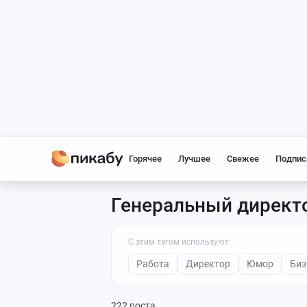
Горячее
Лучшее
Свежее
Подпис
Генеральный директ
С этим тегом используют:
Работа
Директор
Юмор
Биз
222 поста