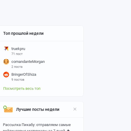
Топ прошлой недели
truekpru
71 пост
comandanteMorgan
2 поста
BringerOfShiza
9 постов
Посмотреть весь топ
Лучшие посты недели
Рассылка Пикабу: отправляем самые
🔥
рейтинговые материалы за 7 дней