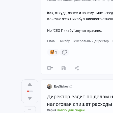
Как
, откуда, зачем и почему - мне неве
Конечно же к Пикабу я никакого отнош
Но "CEO Пикабу" звучит красиво.
Спам
Пикабу
Генеральный директор
3
2
EvgSivkov
Директор ездит по делам н
налоговая спишет расходы 
Серия
Налоги для людей