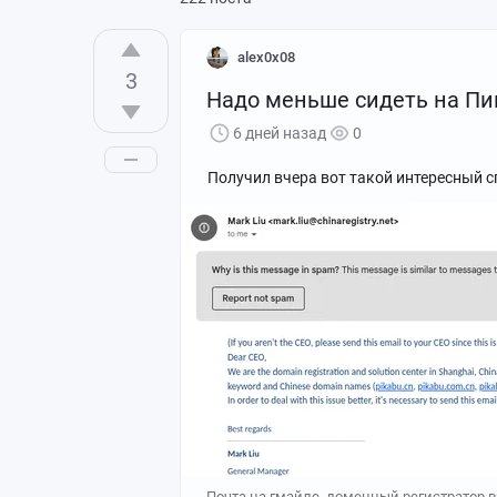
alex0x08
3
Надо меньше сидеть на Пи
6 дней назад
0
Получил вчера вот такой интересный сп
Почта на гмайле, доменный регистратор в