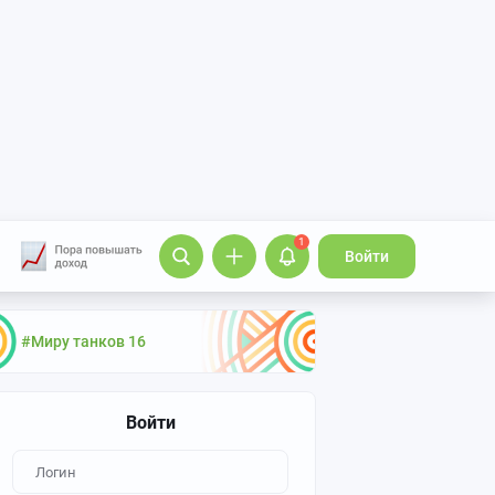
1
Войти
#Миру танков 16
Войти