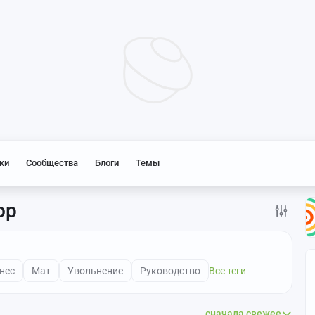
ки
Сообщества
Блоги
Темы
ор
нес
Мат
Увольнение
Руководство
Все теги
сначала свежее