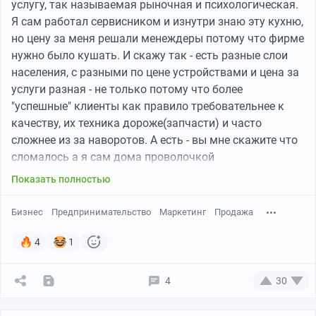
услугу, так называемая рыночная и психологическая.
Я сам работал сервисником и изнутри знаю эту кухню,
но цену за меня решали менеждеры потому что фирме
нужно было кушать. И скажу так - есть разные слои
населения, с разными по цене устройствами и цена за
услуги разная - не только потому что более
"успешные" клиенты как правило требовательнее к
качеству, их техника дороже(запчасти) и часто
сложнее из за наворотов. А есть - вы мне скажите что
сломалось а я сам дома проволочкой
подматаю(желательно бесплатно) и потом принесет
Показать полностью
вусмерть убитое устройство, засранное и заплеваное,
но будет торговаться за каждую копейку и вероятно
Бизнес
Предпринимательство
Маркетинг
Продажа
уйдет со скандалом, потому что чтоб привести его
устройство в божеский вид в него надо вложить
4
1
половину стоимости(и при этом не обрыгаться
самому). Потому цена может отсекать уровень
4
30
клиентов. А когда ты работаешь в одиночку - мастер и
менеджер в одном лице, ты как правило берешься за