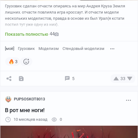
Грузовик сделан отчасти опираясь на мир Андрея Круза Земля
лишних. отчасти повлияла игра кроссаут. И отчасти модели
нескольких моделистов, правда в основе их был Урал(я кстати
постил тут уже одну из них).
44
Показать полностью
[моё]
Грузовик
Моделизм
Стендовый моделизм
3
5
33
PUPSOSKOT8013
В рот мне ноги!
10 месяцев назад
0