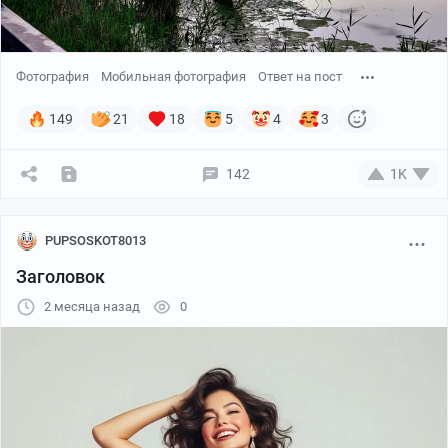
Фотография
Мобильная фотография
Ответ на пост
149
21
18
5
4
3
142
1K
PUPSOSKOT8013
Заголовок
2 месяца назад
0