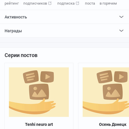
рейтинг
подписчиков
подписка
поста
в горячем
Активность
поставил
18694
плюса и
1016
минусов
Награды
отредактировал
21
пост
проголосовал за
46
редактирований
Серии постов
Tenhi neuro art
Осень Донецк