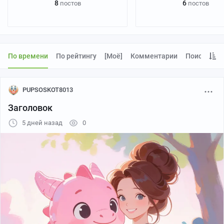
8
6
постов
постов
По времени
По рейтингу
[моё]
Комментарии
Поиск
PUPSOSKOT8013
Заголовок
5 дней назад
0