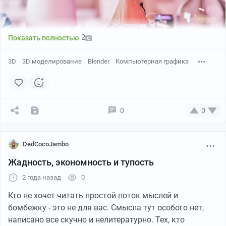
2
Показать полностью
Скрины сцены + лягушка без фильтров
3D
3D моделирование
Blender
Компьютерная графика
Эта лягушка стала моим первым опытом работы в
Zbrush.
Хотел достичь максимального эффекта "макро-
0
0
съемки". HDRI и дополнительный свет, конечно,
вытянули не самую лучшую модель лягушки)
DedCocoJambo
Работал над лягушкой в Zbrush, рендерил и собирал
Жадность, экономность и тупость
сцену в Blender + небольшая обработка фильтрами в
2 года назад
0
Luminar Pro
Кто не хочет читать простой поток мыслей и
бомбежку - это не для вас. Смысла тут особого нет,
написано все скучно и нелитературно. Тех, кто