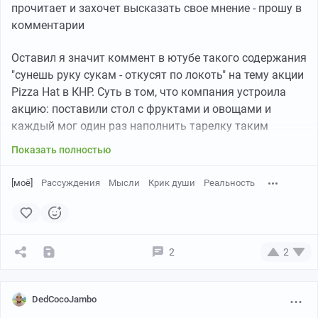
прочитает и захочет высказать свое мнение - прошу в
Другие фильтры
комментарии
Оставил я значит коммент в ютубе такого содержания
"сунешь руку сукам - откусят по локоть" на тему акции
Pizza Hat в КНР. Суть в том, что компания устроила
акцию: поставили стол с фруктами и овощами и
каждый мог один раз наполнить тарелку таким
количеством, какое ему нужно. Ну, жители
Показать полностью
поднебесной не растерялись и начали сооружать из
еды вавилонские башни, сантиметров в 30, а то и
[моё]
Рассуждения
Мысли
Крик души
Реальность
больше. Хапали столько, сколько взрослый мужик не
съест. Для меня это свинство и жадность, совершенно
противная и замечаю я ее везде. Не только Китай, но и
США, РФ, Европа - куча таких людей, которым охота
2
2
впихнуть себе в карманы то, что им, по факту, даже не
нужно. Ну и, как итог, пицца хат свернули эту акцию,
ведь рассчитывали на то, что люди будут брать в
DedCocoJambo
меру.