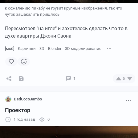
к сожалению пикабу не грузит крупные изображения, так что
чуток зашакалить пришлось
Пересмотрел "на игле" и захотелось сделать что-то в
духе квартиры Джони Свона
[моё]
Картинки
3D
Blender
3D моделирование
1
5
DedCocoJambo
Проектор
1 год назад
0