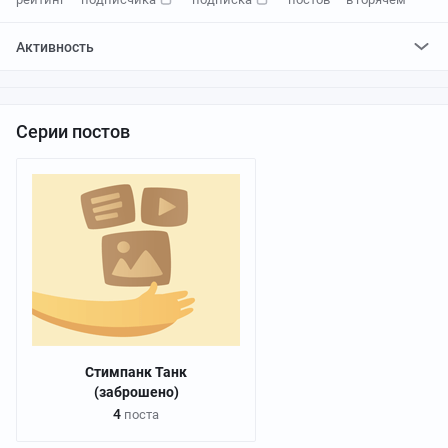
Активность
поставил
47
плюсов и
39
минусов
Серии постов
Стимпанк Танк
(заброшено)
4
поста