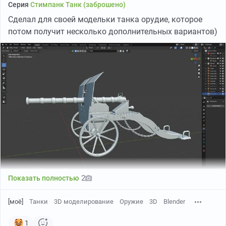
Серия
Стимпанк Танк (заброшено)
Сделал для своей модельки танка орудие, которое
потом получит несколько дополнительных вариантов)
2
Показать полностью
[моё]
Танки
3D моделирование
Оружие
3D
Blender
1