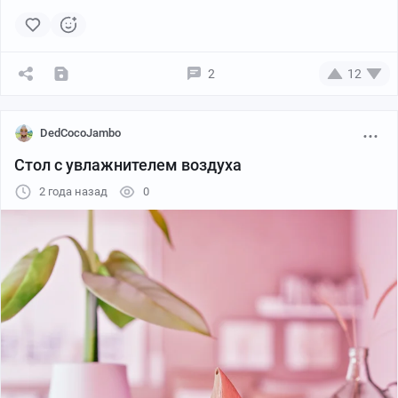
2
12
DedCocoJambo
Стол с увлажнителем воздуха
2 года назад
0