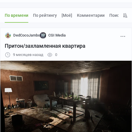
По времени
По рейтингу
[моё]
Комментарии
Поиск
DedCocoJambo
CGI Media
Притон/захламленная квартира
9 месяцев назад
0