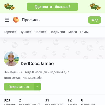
Где платят больше?
Профиль
Вход
Горячее
Лучшее
Свежее
Подписки
Блоги
Темы
DedCocoJambo
Пикабушник
3 года 8 месяцев 2 недели 4 дня
Дата рождения: 23 декабря
Подписаться
823
2
31
12
0
рейтинг
подписчика
подписка
постов
в горячем